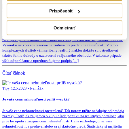
Prispôsobiť
Tipy
20.9.2023 - Ivan Žák
Rezervačná zmluva pri predaji nehnuteľnosti
Odmietnuť
So zmluvami sa stretávame v rôznych oblastiach a ich spísaním si
zabezpečujeme v budúcnosti istotu niečoho, na čom sme sa písomne dohodli.
Výnimku netvorí ani rezervačná zmluva pri predaji nehnuteľnosti. V rámci
komplexných služieb vám seriózny realitný maklér dokáže sprostredkovať
takúto formu dohody o uzatvorení vzájomného obchodu. V takomto prípade
však odporúčame a uprednostňujeme podpis […]
Čítať článok
Tipy
12.5.2023 - Ivan Žák
Je vaša cena nehnuteľnosti príliš vysoká?
Je vaša cena nehnuteľnosti prestrelená? Tak potom určite nečakajte od predaja
zázraky. Totiž, ak záujemca o kúpu hľadá ponuku na realitných portáloch, ako
prvé ho upúta a zaujme cena nehnuteľnosti. Cena rozhoduje, či sa vaša
nehnuteľnosť iba predáva, alebo sa aj skutočne predá. Štatisticky si majitelia