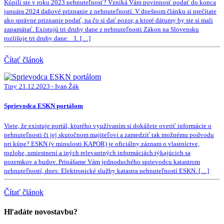
Kúpili ste v roku 2023 nehnuteľnosť? Vzniká Vám povinnosť podať do konca
januára 2024 daňové priznanie z nehnuteľností. V dnešnom článku si prečítate
ako správne priznanie podať, na čo si dať pozor, a ktoré dátumy by ste si mali
zapamätať. Existujú tri druhy dane z nehnuteľnosti Zákon na Slovensku
rozlišuje tri druhy dane: 1. […]
Čítať článok
Tipy
21.12.2023 - Ivan Žák
Sprievodca ESKN portálom
Viete, že existuje portál, ktorého využívaním si dokážete overiť informácie o
nehnuteľnosti či jej skutočnom majiteľovi a zamedziť tak možnému podvodu
pri kúpe? ESKN (v minulosti KAPOR) je oficiálny záznam o vlastníctve,
rozlohe, umiestnení a iných relevantných informáciách týkajúcich sa
pozemkov a budov. Prinášame Vám jednoduchého sprievodcu katastrom
nehnuteľností, dnes: Elektronické služby katastra nehnuteľností ESKN. […]
Čítať článok
Hľadáte novostavbu?