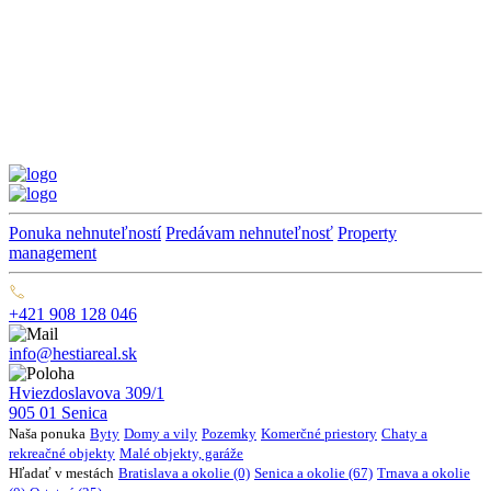
Ponuka nehnuteľností
Predávam nehnuteľnosť
Property
management
+421 908 128 046
info@hestiareal.sk
Hviezdoslavova 309/1
905 01 Senica
Naša ponuka
Byty
Domy a vily
Pozemky
Komerčné priestory
Chaty a
rekreačné objekty
Malé objekty, garáže
Hľadať v mestách
Bratislava a okolie (0)
Senica a okolie (67)
Trnava a okolie