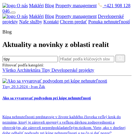
O nás
Makléri
Blog
Property management
+421 908 128
046
O nás
Makléri
Blog
Property management
Developerské
projekty
Naše služby
Kontakt
Chcem predať
Ponuka nehnuteľností
Blog
Aktuality a novinky z oblasti realít
Filtrovať podľa kategórií:
Všetko
Architektúra
Tipy
Developerské projekty
Tipy
20.3.2024 - Ivan Žák
Ako sa vyvarovať podvodom pri kúpe nehnuteľnosti
Kúpa nehnuteľnosti predstavuje v živote každého človeka veľký krok do
neznáma, ktorý je zároveň spojený s veľkou dávkou zodpovednosti a
obrovským, ale zároveň nepredpokladateľným rizikom. Viete, ako v dnešnej
dobe odhaliť podvody pri kúpe nehnuteľnosti a na čo si dať pozor?