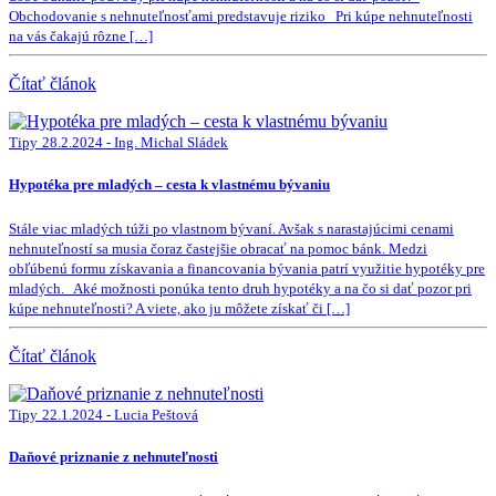
Obchodovanie s nehnuteľnosťami predstavuje riziko Pri kúpe nehnuteľnosti
na vás čakajú rôzne […]
Čítať článok
Tipy
28.2.2024 - Ing. Michal Sládek
Hypotéka pre mladých – cesta k vlastnému bývaniu
Stále viac mladých túži po vlastnom bývaní. Avšak s narastajúcimi cenami
nehnuteľností sa musia čoraz častejšie obracať na pomoc bánk. Medzi
obľúbenú formu získavania a financovania bývania patrí využitie hypotéky pre
mladých. Aké možnosti ponúka tento druh hypotéky a na čo si dať pozor pri
kúpe nehnuteľnosti? A viete, ako ju môžete získať či […]
Čítať článok
Tipy
22.1.2024 - Lucia Peštová
Daňové priznanie z nehnuteľnosti