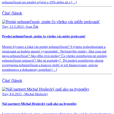
nehnuteľností pri predaji pýtajú o 10% alebo až o […]
Čítať článok
Tipy
12.5.2023 - Ivan Žák
Predaj nehnuteľnosti, zistite čo všetko vás môže prekvapiť
Meníte bývanie a čaká vás predaj nehnuteľnosti? S týmito rozhodnutiami a
situáciami sa budete musieť vysporiadať. Najčastejšie otázky Akú cenu má
moja nehnuteľnosť? Ako dlho trvá predaj? Čo všetko potrebujem pri predaji
nehnuteľnosti pripraviť? Aké sú poplatky? Pri predaji potrebujete okrem
zverejnenia nehnuteľnosti a kupcov riešiť aj ich financovanie, právne
poradenstvo a dokumenty potrebné […]
Čítať článok
Tipy
8.6.2021 - Michal Hrušecký
Náš partnert Michal Hrušecký radí ako na hypotéky
Lorem ipsum dolor sit amet, consectetur adipiscing elit, sed do eiusmod tempor