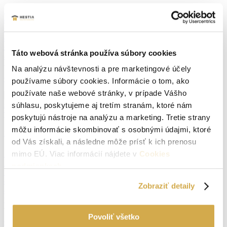
Vlastniť alebo nevlastniť nehnuteľnosť? Táto téma je v súčasnosti často
diskutovaná, pretože sa stále viac ľudí rozhoduje pre dlhodobý prenájom
nehnuteľnosti. Tento spôsob investície však nie je z dlhodobého hľadiska
ekonomickým riešením, pretože toto bývanie nikdy nebude vaše. Dnes si
zhodnotíme výhody vlastnenia nehnuteľnosti. Vlastnenie nehnuteľnosti je
Táto webová stránka používa súbory cookies
cesta k finančnej nezávislosti Napriek tomu, že je […]
Na analýzu návštevnosti a pre marketingové účely
Čítať článok
používame súbory cookies. Informácie o tom, ako
používate naše webové stránky, v prípade Vášho
súhlasu, poskytujeme aj tretím stranám, ktoré nám
Tipy
21.9.2023 - Ivan Žák
poskytujú nástroje na analýzu a marketing. Tretie strany
môžu informácie skombinovať s osobnými údajmi, ktoré
Exkluzívna zmluva pri predaji nehnuteľností. Kedy sa s ňou stretnete?
od Vás získali, a následne môže prísť k ich prenosu
mimo EÚ. Viac informácií nájdete v
Cookies
Zvažujete či predávať nehnuteľnosť na vlastnú päsť alebo využiť služby
realitnej kancelárie? Ak sa predsa len rozhodnete pri predaji osloviť realitnú
podmienkach
.
kanceláriu, s veľkou pravdepodobnosťou sa stretnete s dvoma typmi
sprostredkovateľskej zmluvy. No je potrebné byť obozretní, pretože stále
Zobraziť detaily
existujú „realitní makléri“, ktorí môžu obchodovať s vašou nehnuteľnosťou
bez akýchkoľvek písomných dohôd. Súhlasili by ste […]
Povoliť všetko
Čítať článok