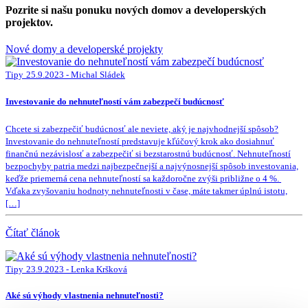
Pozrite si našu ponuku nových domov a developerských
projektov.
Nové domy a developerské projekty
Tipy
25.9.2023 - Michal Sládek
Investovanie do nehnuteľností vám zabezpečí budúcnosť
Chcete si zabezpečiť budúcnosť ale neviete, aký je najvhodnejší spôsob?
Investovanie do nehnuteľností predstavuje kľúčový krok ako dosiahnuť
finančnú nezávislosť a zabezpečiť si bezstarostnú budúcnosť. Nehnuteľností
bezpochyby patria medzi najbezpečnejší a najvýnosnejší spôsob investovania,
keďže priemerná cena nehnuteľností sa každoročne zvýši približne o 4 %.
Vďaka zvyšovaniu hodnoty nehnuteľnosti v čase, máte takmer úplnú istotu,
[…]
Čítať článok
Tipy
23.9.2023 - Lenka Kršková
Aké sú výhody vlastnenia nehnuteľnosti?