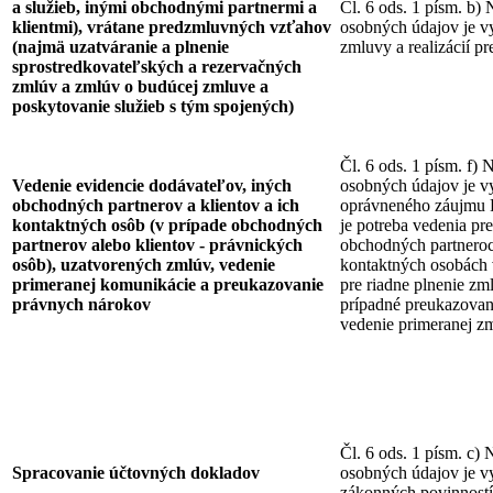
a služieb, inými obchodnými partnermi a
Čl. 6 ods. 1 písm. b)
klientmi), vrátane predzmluvných vzťahov
osobných údajov je v
(najmä uzatváranie a plnenie
zmluvy a realizácií 
sprostredkovateľských a rezervačných
zmlúv a zmlúv o budúcej zmluve a
poskytovanie služieb s tým spojených)
Čl. 6 ods. 1 písm. f) 
Vedenie evidencie dodávateľov, iných
osobných údajov je v
obchodných partnerov a klientov a ich
oprávneného záujmu 
kontaktných osôb (v prípade obchodných
je potreba vedenia pr
partnerov alebo klientov - právnických
obchodných partneroch
osôb), uzatvorených zmlúv, vedenie
kontaktných osobách
primeranej komunikácie a preukazovanie
pre riadne plnenie z
právnych nárokov
prípadné preukazovan
vedenie primeranej z
Čl. 6 ods. 1 písm. c) 
Spracovanie účtovných dokladov
osobných údajov je v
zákonných povinností