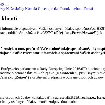
046
ekty
Naše služby
Kontakt
Chcem predať
Ponuka nehnuteľností
klienti
ú informácie o spracúvaní Vašich osobných údajov spoločnosťou
HESTI
va, oddiel: Sro, vložka č. 40827/T (ďalej ako „
Prevádzkovateľ
“),
ku
formácie o tom, prečo sú Vaše osobné údaje spracúvané, akým sp
údajov a ďalšie relevantné informácie o spracúvaní Vašich osobný
m Európskeho parlamentu a Rady Európskej Únie 2016/679 o ochrane f
iadenie o ochrane údajov) (ďalej ako „
Nariadenie
“), príslušnými slo
ďalej ako „
Zákon
“) a ostatnými predpismi o ochrane osobných údajov 
rany osobných údajov kontaktovať na adrese
HESTIA real s.r.o., Hvie
 ochrany osobných údajov neurčil zodpovednú osobu.