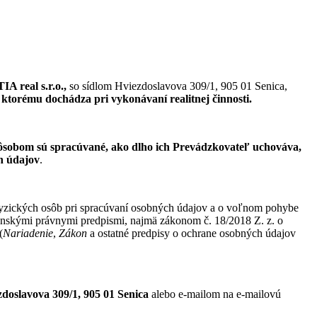
A real s.r.o.,
so sídlom Hviezdoslavova 309/1, 905 01 Senica,
 ktorému dochádza pri vykonávaní realitnej činnosti.
ôsobom sú spracúvané, ako dlho ich Prevádzkovateľ uchováva,
ch údajov
.
yzických osôb pri spracúvaní osobných údajov a o voľnom pohybe
venskými právnymi predpismi, najmä zákonom č. 18/2018 Z. z. o
(
Nariadenie
,
Zákon
a ostatné predpisy o ochrane osobných údajov
zdoslavova 309/1, 905 01 Senica
alebo e-mailom na e-mailovú