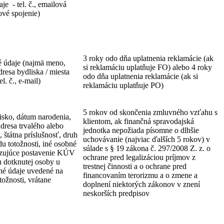
je - tel. č., emailová
ové spojenie)
3 roky odo dňa uplatnenia reklamácie (ak
 údaje (najmä meno,
si reklamáciu uplatňuje FO) alebo 4 roky
dresa bydliska / miesta
odo dňa uplatnenia reklamácie (ak si
l. č., e-mail)
reklamáciu uplatňuje PO)
5 rokov od skončenia zmluvného vzťahu s
isko, dátum narodenia,
klientom, ak finančná spravodajská
adresa trvalého alebo
jednotka nepožiada písomne o dlhšie
 štátna príslušnosť, druh
uchovávanie (najviac ďalších 5 rokov) v
du totožnosti, iné osobné
súlade s § 19 zákona č. 297/2008 Z. z. o
azujúce postavenie KÚV
ochrane pred legalizáciou príjmov z
u dotknutej osoby u
trestnej činnosti a o ochrane pred
bné údaje uvedené na
financovaním terorizmu a o zmene a
ožnosti, vrátane
doplnení niektorých zákonov v znení
neskorších predpisov