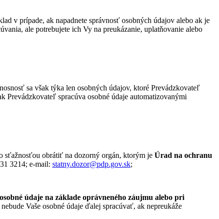
lad v prípade, ak napadnete správnosť osobných údajov alebo ak je
vania, ale potrebujete ich Vy na preukázanie, uplatňovanie alebo
enosnosť sa však týka len osobných údajov, ktoré Prevádzkovateľ
e, ak Prevádzkovateľ spracúva osobné údaje automatizovanými
so sťažnosťou obrátiť na dozorný orgán, ktorým je
Úrad na ochranu
3231 3214; e-mail:
statny.dozor@pdp.gov.sk
;
osobné údaje na základe oprávneného záujmu alebo pri
nebude Vaše osobné údaje ďalej spracúvať, ak nepreukáže