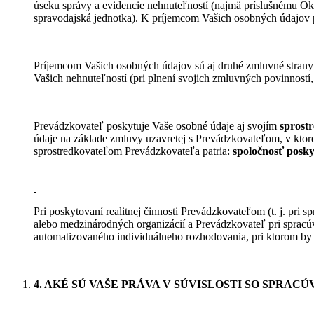
úseku správy a evidencie nehnuteľností (najmä príslušnému Okre
spravodajská jednotka). K príjemcom Vašich osobných údajov pat
Príjemcom Vašich osobných údajov sú aj druhé zmluvné strany 
Vašich nehnuteľností (pri plnení svojich zmluvných povinnost
Prevádzkovateľ poskytuje Vaše osobné údaje aj svojím
sprost
údaje na základe zmluvy uzavretej s Prevádzkovateľom, v ktore
sprostredkovateľom Prevádzkovateľa patria:
spoločnosť poskyt
Pri poskytovaní realitnej činnosti Prevádzkovateľom (t. j. pri
alebo medzinárodných organizácií a Prevádzkovateľ pri spracúv
automatizovaného individuálneho rozhodovania, pri ktorom b
4. AKÉ SÚ VAŠE PRÁVA V SÚVISLOSTI SO SPRA