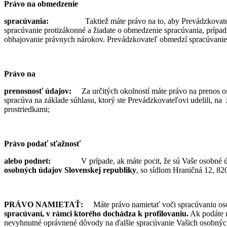
Právo na obmedzenie
spracúvania:
Taktiež máte právo na to, aby Prevádzkovat
spracúvanie protizákonné a žiadate o obmedzenie spracúvania, prípad
obhajovanie právnych nárokov. Prevádzkovateľ obmedzí spracúvanie 
Právo na
prenosnosť údajov:
Za určitých okolností máte právo na prenos 
spracúva na základe súhlasu, ktorý ste Prevádzkovateľovi udelili, n
prostriedkami;
Právo podať sťažnosť
alebo podnet:
V prípade, ak máte pocit, že sú Vaše osobné 
osobných údajov Slovenskej republiky
, so sídlom Hraničná 12, 82
PRÁVO NAMIETAŤ:
Máte právo namietať voči spracúvaniu os
spracúvaní, v rámci ktorého dochádza k profilovaniu.
Ak podáte n
nevyhnutné oprávnené dôvody na ďalšie spracúvanie Vašich osobnýc