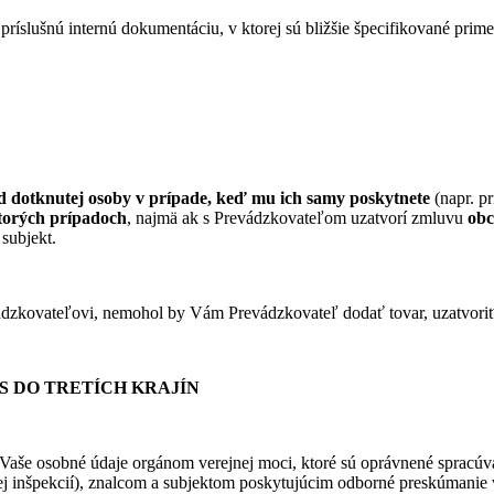
ríslušnú internú dokumentáciu, v ktorej sú bližšie špecifikované prim
d dotknutej osoby v prípade, keď mu ich samy poskytnete
(napr. pr
torých
prípadoch
, najmä ak s Prevádzkovateľom uzatvorí zmluvu
obc
subjekt.
ádzkovateľovi, nemohol by Vám Prevádzkovateľ dodať tovar, uzatvoriť
S DO TRETÍCH KRAJÍN
Vaše osobné údaje orgánom verejnej moci, ktoré sú oprávnené spracúv
 inšpekcií), znalcom a subjektom poskytujúcim odborné preskúmanie v