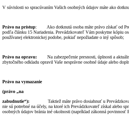
V súvislosti so spracúvaním Vašich osobných údajov máte ako dotknu
Právo na prístup
: Ako dotknutá osoba máte právo získať od Prevád
podľa článku 15 Nariadenia. Prevádzkovateľ Vám poskytne kópiu oso
používanej elektronickej podobe, pokiaľ nepožiadate o iný spôsob;
Právo na opravu:
Na zabezpečenie presnosti, úplnosti a aktuá
zbytočného odkladu opravil Vaše nesprávne osobné údaje alebo dopln
Právo na vymazanie
(právo „na
zabudnutie“):
Taktiež máte právo dosiahnuť u Prevádzkova
nie sú potrebné na účely, na ktoré ich Prevádzkovateľ získal alebo 
osobných údajov bránia iné okolnosti (napríklad zákonná povinnosť