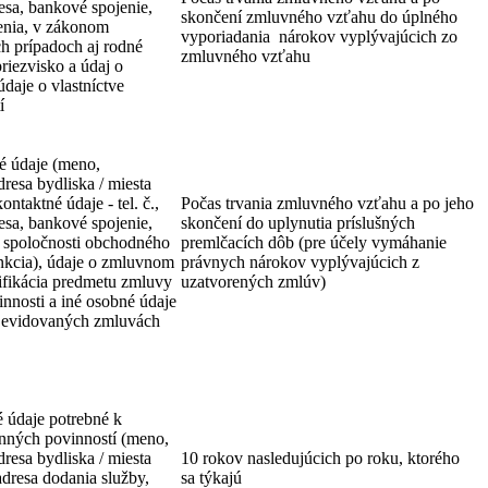
esa, bankové spojenie,
skončení zmluvného vzťahu do úplného
enia, v zákonom
vyporiadania nárokov vyplývajúcich zo
 prípadoch aj rodné
zmluvného vzťahu
priezvisko a údaj o
údaje o vlastníctve
í
é údaje (meno,
dresa bydliska / miesta
ontaktné údaje - tel. č.,
Počas trvania zmluvného vzťahu a po jeho
esa, bankové spojenie,
skončení do uplynutia príslušných
k spoločnosti obchodného
premlčacích dôb (pre účely vymáhanie
unkcia), údaje o zmluvnom
právnych nárokov vyplývajúcich z
ifikácia predmetu zmluvy
uzatvorených zmlúv)
 činnosti a iné osobné údaje
v evidovaných zmluvách
 údaje potrebné k
nných povinností (meno,
dresa bydliska / miesta
10 rokov nasledujúcich po roku, ktorého
adresa dodania služby,
sa týkajú