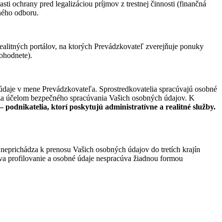
i ochrany pred legalizáciou príjmov z trestnej činnosti (finančná
šného odboru.
ealitných portálov, na ktorých Prevádzkovateľ zverejňuje ponuky
ohodnete).
é údaje v mene Prevádzkovateľa. Sprostredkovatelia spracúvajú osobné
ia za účelom bezpečného spracúvania Vašich osobných údajov. K
 podnikatelia, ktorí poskytujú administratívne a realitné služby.
 neprichádza k prenosu Vašich osobných údajov do tretích krajín
íva profilovanie a osobné údaje nespracúva žiadnou formou