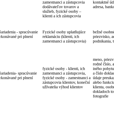
zamestnanci a zástupcovia
kontaktné úda
dodávateľov tovarov a
adresa, bank
služieb, fyzické osoby –
klienti a ich zástupcovia
Nariadenia - spracúvanie
Fyzické osoby uplatňujúce
bežné osobné
ykonávané pri plnení
reklamáciu (klienti, ich
priezvisko, a
zamestnanci a zástupcovia)
podnikania, te
meno, priezv
rodné číslo, 
fyzické osoby - klienti, ich
iného pobytu,
Nariadenia- spracúvanie
zamestnanci a zástupcovia,
a číslo dokla
ykonávané pri plnení
fyzické osoby - zamestnanci a
údaje preuk
zástupcovia klientov, koneční
alebo funkci
užívatelia výhod klientov
klienta, oso
dokladoch tot
fotografie