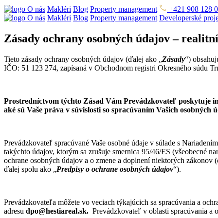
O nás
Makléri
Blog
Property management
+421 908 128 
O nás
Makléri
Blog
Property management
Developerské proj
Zásady ochrany osobných údajov – realitní 
Tieto zásady ochrany osobných údajov (ďalej ako „
Zásady
“) obsahuj
IČO: 51 123 274, zapísaná v Obchodnom registri Okresného súdu Trna
Prostredníctvom týchto Zásad Vám Prevádzkovateľ poskytuje in
aké sú Vaše práva v súvislosti so spracúvaním Vašich osobných 
Prevádzkovateľ spracúvané Vaše osobné údaje v súlade s Nariadení
takýchto údajov, ktorým sa zrušuje smernica 95/46/ES (všeobecné nar
ochrane osobných údajov a o zmene a doplnení niektorých zákonov (
ďalej spolu ako „
Predpisy o ochrane osobných údajov
“).
Prevádzkovateľa môžete vo veciach týkajúcich sa spracúvania a och
adresu
dpo@hestiareal.sk.
Prevádzkovateľ v oblasti spracúvania a