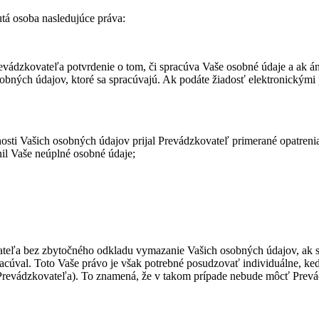
tá osoba nasledujúce práva:
zkovateľa potvrdenie o tom, či spracúva Vaše osobné údaje a ak áno
bných údajov, ktoré sa spracúvajú. Ak podáte žiadosť elektronickými
lnosti Vašich osobných údajov prijal Prevádzkovateľ primerané opatren
il Vaše neúplné osobné údaje;
teľa bez zbytočného odkladu vymazanie Vašich osobných údajov, ak sú
spracúval. Toto Vaše právo je však potrebné posudzovať individuálne, 
 Prevádzkovateľa). To znamená, že v takom prípade nebude môcť Prevá