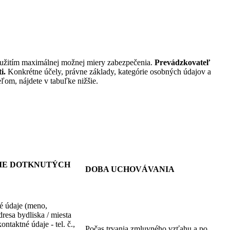
užitím maximálnej možnej miery zabezpečenia.
Prevádzkovateľ
i.
Konkrétne účely, právne základy, kategórie osobných údajov a
ľom, nájdete v tabuľke nižšie.
IE DOTKNUTÝCH
DOBA UCHOVÁVANIA
é údaje (meno,
dresa bydliska / miesta
ontaktné údaje - tel. č.,
Počas trvania zmluvného vzťahu a po