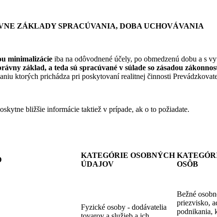
RÁVNE ZÁKLADY SPRACÚVANIA, DOBA UCHOVÁVANIA
ou minimalizácie
iba na odôvodnené účely, po obmedzenú dobu a s vy
právny základ, a teda sú spracúvané v súlade so zásadou zákonnost
iu ktorých prichádza pri poskytovaní realitnej činnosti Prevádzkovate
tne bližšie informácie taktiež v prípade, ak o to požiadate.
KATEGÓRIE OSOBNÝCH
KATEGÓR
D
ÚDAJOV
OSÔB
Bežné osobn
priezvisko, a
Fyzické osoby - dodávatelia
podnikania, k
tovarov a služieb a ich