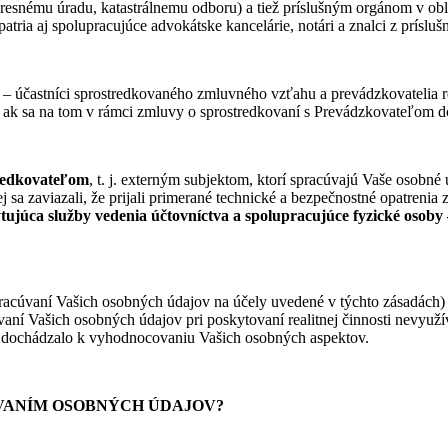
snému úradu, katastrálnemu odboru) a tiež príslušným orgánom v oblast
ria aj spolupracujúce advokátske kancelárie, notári a znalci z príslu
– účastníci sprostredkovaného zmluvného vzťahu a prevádzkovatelia r
í, ak sa na tom v rámci zmluvy o sprostredkovaní s Prevádzkovateľom d
redkovateľom
, t. j. externým subjektom, ktorí spracúvajú Vaše osobn
j sa zaviazali, že prijali primerané technické a bezpečnostné opatren
ujúca služby vedenia účtovníctva a spolupracujúce fyzické osoby –
 spracúvaní Vašich osobných údajov na účely uvedené v týchto zásadách)
aní Vašich osobných údajov pri poskytovaní realitnej činnosti nevyuž
y dochádzalo k vyhodnocovaniu Vašich osobných aspektov.
CÚVANÍM OSOBNÝCH ÚDAJOV?