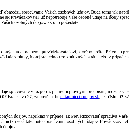
eľ obmedzil spracúvanie Vašich osobných údajov. Bude tomu tak naprík
ne ak Prevádzkovateľ už nepotrebuje Vaše osobné údaje na účely spracú
Vašich osobných údajov, ak o to požiadate;
osobných údajov inému prevádzkovateľovi, ktorého určíte. Právo na pr
a základe zmluvy, ktorej ste jednou zo zmluvných strán alebo v prípad
údaje spracúvané v rozpore s platnými právnymi predpismi, môžete sa 
0 07 Bratislava 27; webové sídlo:
dataprotection.gov.sk
,
tel. číslo: 02 
obných údajov, napríklad v prípade, ak Prevádzkovateľ spracúva
Vaše 
ámietku voči takémuto spracúvaniu osobných údajov, Prevádzkovateľ 
h údajov;