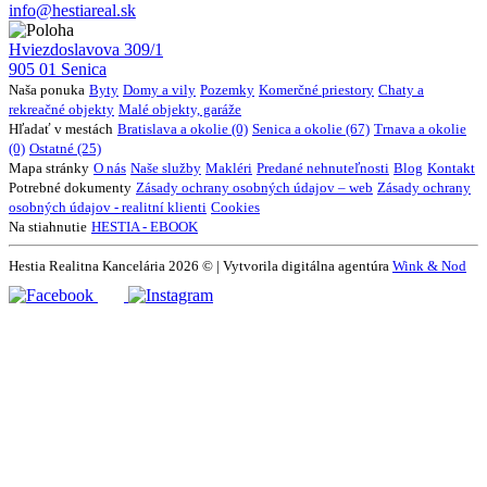
info@hestiareal.sk
Hviezdoslavova 309/1
905 01 Senica
Naša ponuka
Byty
Domy a vily
Pozemky
Komerčné priestory
Chaty a
rekreačné objekty
Malé objekty, garáže
Hľadať v mestách
Bratislava a okolie (0)
Senica a okolie (67)
Trnava a okolie
(0)
Ostatné (25)
Mapa stránky
O nás
Naše služby
Makléri
Predané nehnuteľnosti
Blog
Kontakt
Potrebné dokumenty
Zásady ochrany osobných údajov – web
Zásady ochrany
osobných údajov - realitní klienti
Cookies
Na stiahnutie
HESTIA - EBOOK
Hestia Realitna Kancelária 2026 © | Vytvorila digitálna agentúra
Wink & Nod