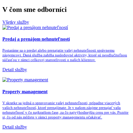
V čom sme odborníci
Všetky služby
Predaj a prenájom nehnuteľností
Postaráme sa o predaj alebo prenajatie vašej nehnuteľnosti správnemu
záujemcovi. Daná služba zahŕňa nasledovné aktivity, ktoré sú neodlučiteľnou
súčasťou v rámci celkovej starostlivosti o našich klientov.
Detail služby
Property management
V skratke sa jedná o spravovanie vašej nehnuteľnosti, prípadne viacerých
vašich nehnuteľností, ktoré prenajímate. Je v našom záujme prenajať vašu
nehnuteľnosť v čo najkratšom čase, za čo najvýhodnejšiu cenu pre vás. Pozrite
si, čo od nás môžete v rámci property managementu očakávať.
Detail služby