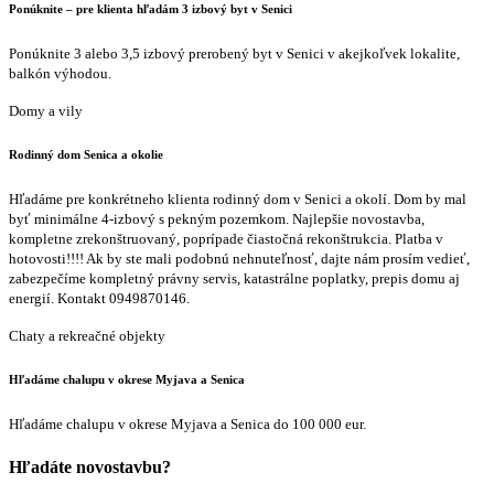
Ponúknite – pre klienta hľadám 3 izbový byt v Senici
Ponúknite 3 alebo 3,5 izbový prerobený byt v Senici v akejkoľvek lokalite,
balkón výhodou.
Domy a vily
Rodinný dom Senica a okolie
Hľadáme pre konkrétneho klienta rodinný dom v Senici a okolí. Dom by mal
byť minimálne 4-izbový s pekným pozemkom. Najlepšie novostavba,
kompletne zrekonštruovaný, poprípade čiastočná rekonštrukcia. Platba v
hotovosti!!!! Ak by ste mali podobnú nehnuteľnosť, dajte nám prosím vedieť,
zabezpečíme kompletný právny servis, katastrálne poplatky, prepis domu aj
energií. Kontakt 0949870146.
Chaty a rekreačné objekty
Hľadáme chalupu v okrese Myjava a Senica
Hľadáme chalupu v okrese Myjava a Senica do 100 000 eur.
Hľadáte novostavbu?