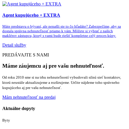
Agent kupujúceho + EXTRA
Máte predstavu o bývaní, ale nenašli ste to čo hľadáte? Zabezpečíme, aby sa
dostala správna nehnuteľnosť priamo k vám. Môžete si vybrať z našich
maklérov zástupcu, ktorý s vami bude riešiť kompletne celý proces kúpy.
Detail služby
PREDÁVAJTE S NAMI
Máme záujemcu aj pre vašu nehnuteľnosť.
Od roku 2010 sme si na trhu nehnuteľností vybudovali silnú sieť kontaktov,
ktorú neustále aktualizujeme a rozširujeme. Určite nájdeme toho správneho
kupujúceho aj pre vašu nehnuteľnosť.
Mám nehnuteľnosť na predaj
Aktuálne dopyty
Byty