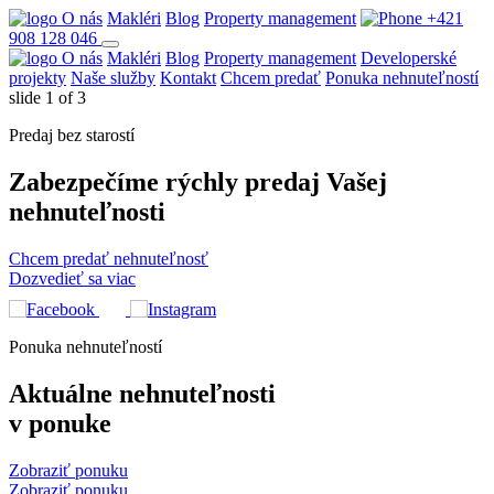
O nás
Makléri
Blog
Property management
+421
908 128 046
O nás
Makléri
Blog
Property management
Developerské
projekty
Naše služby
Kontakt
Chcem predať
Ponuka nehnuteľností
slide
1
of 3
Predaj bez starostí
Zabezpečíme rýchly predaj Vašej
nehnuteľnosti
Chcem predať nehnuteľnosť
Dozvedieť sa viac
Ponuka nehnuteľností
Aktuálne nehnuteľnosti
v ponuke
Zobraziť ponuku
Zobraziť ponuku