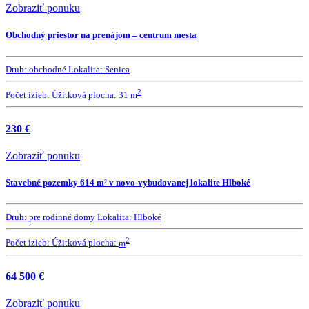
Zobraziť ponuku
Obchodný priestor na prenájom – centrum mesta
Druh:
obchodné
Lokalita:
Senica
2
Počet izieb:
Úžitková plocha:
31 m
230 €
Zobraziť ponuku
Stavebné pozemky 614 m² v novo-vybudovanej lokalite Hlboké
Druh:
pre rodinné domy
Lokalita:
Hlboké
2
Počet izieb:
Úžitková plocha:
m
64 500 €
Zobraziť ponuku