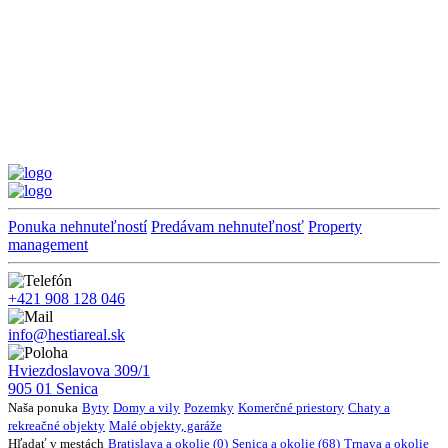
Ponuka nehnuteľností
Predávam nehnuteľnosť
Property
management
+421 908 128 046
info@hestiareal.sk
Hviezdoslavova 309/1
905 01 Senica
Naša ponuka
Byty
Domy a vily
Pozemky
Komerčné priestory
Chaty a
rekreačné objekty
Malé objekty, garáže
Hľadať v mestách
Bratislava a okolie (0)
Senica a okolie (68)
Trnava a okolie