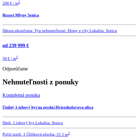
2
208 € / m
Rezort Mlyny Senica
Dátum ukončenia:
Typ nehnuteľnosti:
Domy a vily
Lokalita:
Senica
od 239 999 €
2
50 € / m
Odporúčame
Nehnuteľnosti z ponuky
Kompletná ponuka
Útulný 1-izbový byt na predaj Hviezdoslavova ulica
Druh:
1 izbový byt
Lokalita:
Senica
2
Počet izieb:
1
Úžitková plocha:
35.5 m