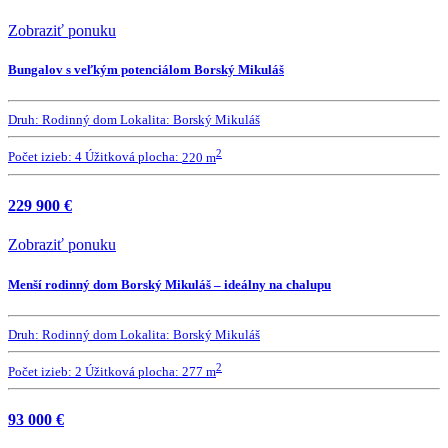
Zobraziť ponuku
Bungalov s veľkým potenciálom Borský Mikuláš
Druh:
Rodinný dom
Lokalita:
Borský Mikuláš
2
Počet izieb:
4
Úžitková plocha:
220 m
229 900 €
Zobraziť ponuku
Menší rodinný dom Borský Mikuláš – ideálny na chalupu
Druh:
Rodinný dom
Lokalita:
Borský Mikuláš
2
Počet izieb:
2
Úžitková plocha:
277 m
93 000 €