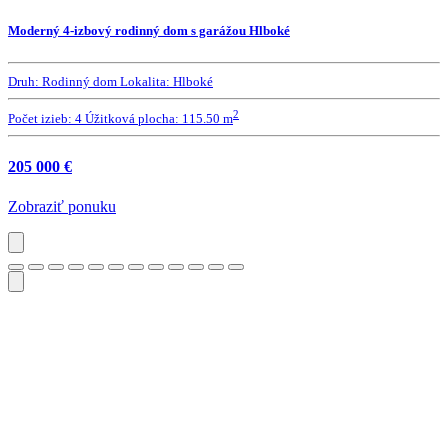
Moderný 4-izbový rodinný dom s garážou Hlboké
Druh:
Rodinný dom
Lokalita:
Hlboké
2
Počet izieb:
4
Úžitková plocha:
115.50 m
205 000 €
Zobraziť ponuku