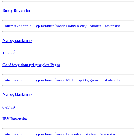
Domy Rovensko
Dátum ukončenia:
Typ nehnuteľnosti:
Domy a vily
Lokalita:
Rovensko
Na vyžiadanie
2
1 € / m
Garážový dom pri projekte Pegas
Dátum ukončenia:
Typ nehnuteľnosti:
Malé objekty, garáže
Lokalita:
Senica
Na vyžiadanie
2
0 € / m
IBV Rovensko
Dátum ukončenia:
Typ nehnuteľnosti:
Pozemky
Lokalita:
Rovensko