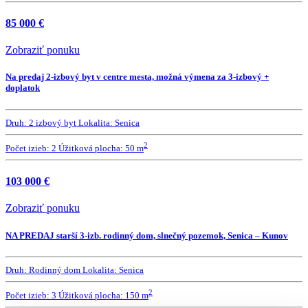
85 000 €
Zobraziť ponuku
Na predaj 2-izbový byt v centre mesta, možná výmena za 3-izbový +
doplatok
Druh:
2 izbový byt
Lokalita:
Senica
2
Počet izieb:
2
Úžitková plocha:
50 m
103 000 €
Zobraziť ponuku
NA PREDAJ starší 3-izb. rodinný dom, slnečný pozemok, Senica – Kunov
Druh:
Rodinný dom
Lokalita:
Senica
2
Počet izieb:
3
Úžitková plocha:
150 m