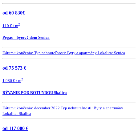
od 60 830€
2
110 € / m
Pegas – bytový dom Senica
Dátum ukončenia:
Typ nehnuteľnosti:
Byty a apartmány
Lokalita:
Senica
od 75 573 €
2
1 986 € / m
BÝVANIE POD ROTUNDOU Skalica
Dátum ukončenia:
december 2022
Typ nehnuteľnosti:
Byty a apartmány
Lokalita:
Skalica
od 117 000 €