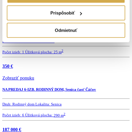
92 000 €
Prispôsobiť
Zobraziť ponuku
NA PRENÁJOM garsónka, ul. L.Novomeského, Senica
Odmietnuť
Druh:
Garsónka
Lokalita:
Senica
2
Počet izieb:
1
Úžitková plocha:
25 m
350 €
Zobraziť ponuku
NA PREDAJ 6-IZB. RODINNÝ DOM, Senica časť Čáčov
Druh:
Rodinný dom
Lokalita:
Senica
2
Počet izieb:
6
Úžitková plocha:
290 m
187 000 €