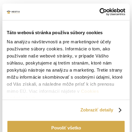
Cena na vyžiadanie
Zobraziť ponuku
NA PRENÁJOM 1-IZB.BYT, Hollého ul., Senica
Táto webová stránka používa súbory cookies
Na analýzu návštevnosti a pre marketingové účely
Druh:
1 izbový byt
Lokalita:
Senica
používame súbory cookies. Informácie o tom, ako
používate naše webové stránky, v prípade Vášho
2
Počet izieb:
1
Úžitková plocha:
38 m
súhlasu, poskytujeme aj tretím stranám, ktoré nám
poskytujú nástroje na analýzu a marketing. Tretie strany
400 €
môžu informácie skombinovať s osobnými údajmi, ktoré
Zobraziť ponuku
od Vás získali, a následne môže prísť k ich prenosu
mimo EÚ. Viac informácií nájdete v
Cookies
3 izbový byt v Brezovej pod Bradlom s krásnym výhľadom a výťahom
podmienkach
.
Zobraziť detaily
Druh:
3 izbový byt
Lokalita:
Brezová pod Bradlom
2
Počet izieb:
3
Úžitková plocha:
77.65 m
Povoliť všetko