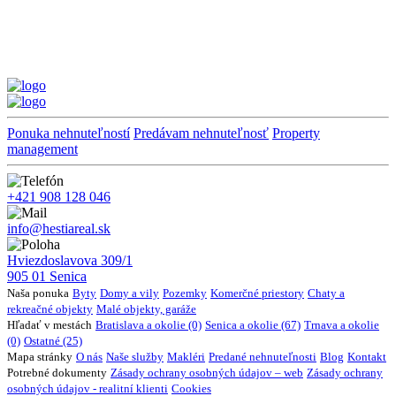
Ponuka nehnuteľností
Predávam nehnuteľnosť
Property
management
+421 908 128 046
info@hestiareal.sk
Hviezdoslavova 309/1
905 01 Senica
Naša ponuka
Byty
Domy a vily
Pozemky
Komerčné priestory
Chaty a
rekreačné objekty
Malé objekty, garáže
Hľadať v mestách
Bratislava a okolie (0)
Senica a okolie (67)
Trnava a okolie
(0)
Ostatné (25)
Mapa stránky
O nás
Naše služby
Makléri
Predané nehnuteľnosti
Blog
Kontakt
Potrebné dokumenty
Zásady ochrany osobných údajov – web
Zásady ochrany
osobných údajov - realitní klienti
Cookies