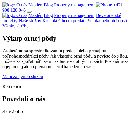
O nás
Makléri
Blog
Property management
+421
908 128 046
O nás
Makléri
Blog
Property management
Developerské
projekty
Naše služby
Kontakt
Chcem predať
Ponuka nehnuteľností
Všetky služby
Výkup ornej pôdy
Zaoberáme sa sprostredkovaním predaja alebo prenájmu
poľnohospodárskej pôdy. Ak vlastníte ornú pôdu a neviete čo s ňou,
môžete sa spoľahnúť, že u nás bude v dobrých rukách. Postaráme sa
o jej predaj alebo prenájom – voľba je len na vás.
Mám záujem o službu
Referencie
Povedali o nás
slide
2
of 5