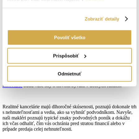
dokonca poškodzujú nehnuteľnosť. Ak plánujete prenájom
podmienkach
.
nehnuteľnosti, tiež dávajte pozor na podvodné inzeráty. Tie
najčastejšie inzerujú nehnuteľnosť, ktorá neexistuje alebo
prenajímajú nehnuteľnosť bez vedomia majiteľa.
Zobraziť detaily
Povoliť všetko
Pred podvodmi vás ochráni realitná
kancelária
Prispôsobiť
Odmietnuť
Právna dokumentácia, administratívne úkony, znalosť trhu či
nájdenie a preverenie nehnuteľnosti? Vďaka
službám realitnej
kancelárie
budú vaše sny o novom bývaní v dobrých rukách.
Realitné kancelárie majú dlhoročné skúsenosti, poznajú dokonale trh
s nehnuteľnosťami a vedia, ako sa vyhnúť podvodníkom. Navyše,
naši makléri poznajú typické znaky podvodných ponúk a dokážu
ich včas odhaliť, čím vás ochránia pred stratou financií alebo v
prípade predaja celej nehnuteľnosti.