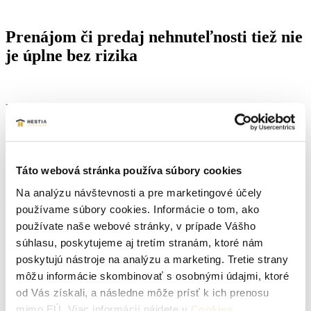
Prenájom či predaj nehnuteľnosti tiež nie
je úplne bez rizika
Hoci sa na prvý pohľad môže zdať, že prenájom nehnuteľnosti,
alebo jej predaj, so sebou nenesie riziko, opak je pravdou. Aj tu sa
vyskytujú určité podvody a riziká, na ktoré by ste si mali rozhodne
dávať pozor.
Táto webová stránka používa súbory cookies
Na analýzu návštevnosti a pre marketingové účely
Pri predaji nehnuteľnosti sa môžete stretnúť s falošnými kupcami.
Títo “kupci” sa vydávajú za potenciálnych záujemcov s cieľom
používame súbory cookies. Informácie o tom, ako
získať citlivé informácie o majiteľovi, ako sú jeho osobné údaje,
používate naše webové stránky, v prípade Vášho
číslo bankového účtu alebo kópie dokladov. Tie následne môžu
súhlasu, poskytujeme aj tretím stranám, ktoré nám
zneužiť.
poskytujú nástroje na analýzu a marketing. Tretie strany
môžu informácie skombinovať s osobnými údajmi, ktoré
Naopak, pri prenájme nehnuteľnosti sa zase najčastejšie môžete
od Vás získali, a následne môže prísť k ich prenosu
stretnúť s nepoctivými nájomníkmi, ktorí neplatia nájomné včas či
mimo EÚ. Viac informácií nájdete v
Cookies