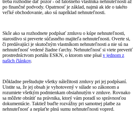
treba rozhodne dať pozor - od falošného vlastníka nehnuteľnosti až
po finančné podvody. Opatrnosť je základ, najmä ak ide o takéto
veľké obchodovanie, ako sú napríklad nehnuteľnosti.
Skôr ako sa rozhodnete podpísať zmluvu o kúpe nehnuteľnosti,
starostlivo si preverte súčasného majiteľa nehnuteľnosti. Overte si,
či predávajúci je skutočným vlastníkom nehnuteľnosti a nie sú na
nehnuteľnosť vedené žiadne ťarchy. Nehnuteľnosť si viete preveriť
prostredníctvom portálu ESKN, o ktorom sme písal
v jednom z
našich článkov
.
Dôkladne preštudujte všetky náležitosti zmluvy pri jej podpísaní.
Uistite sa, že jej obsah je vyhotovený v súlade so zákonom a
rozumiete všetkým podmienkam obsiahnutým v zmluve. Rovnako
sa môžete obrátiť na právnika, ktorý vám poradí so správnosťou
dokumentácie. Taktiež buďte rozvážny pri samotnej platbe za
nehnuteľnosť a neplaťte plnú sumu nehnuteľnosti vopred.