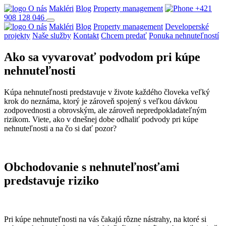
O nás
Makléri
Blog
Property management
+421
908 128 046
O nás
Makléri
Blog
Property management
Developerské
projekty
Naše služby
Kontakt
Chcem predať
Ponuka nehnuteľností
Ako sa vyvarovať podvodom pri kúpe
nehnuteľnosti
Kúpa nehnuteľnosti predstavuje v živote každého človeka veľký
krok do neznáma, ktorý je zároveň spojený s veľkou dávkou
zodpovednosti a obrovským, ale zároveň nepredpokladateľným
rizikom. Viete, ako v dnešnej dobe odhaliť podvody pri kúpe
nehnuteľnosti a na čo si dať pozor?
Obchodovanie s nehnuteľnosťami
predstavuje riziko
Pri kúpe nehnuteľnosti na vás čakajú rôzne nástrahy, na ktoré si