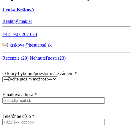
Lenka Kršková
Realitný maklér
+421 907 267 674
l.krskova@hestiareal.sk
Recenzie (29)
Nehnuteľnosti (23)
O ktorý byt/dom/priestor máte záujem *
Emailová adresa *
Telefónne číslo *