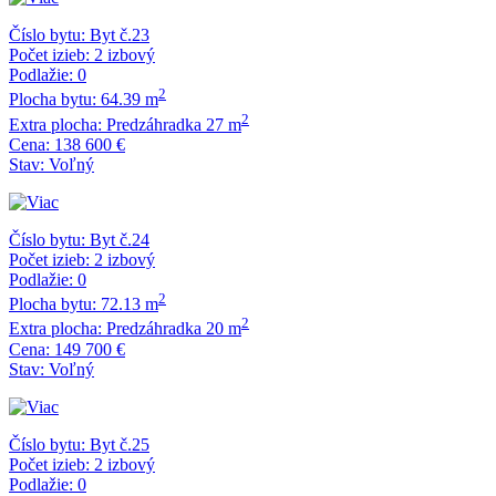
Číslo bytu:
Byt č.23
Počet izieb:
2 izbový
Podlažie:
0
2
Plocha bytu:
64.39 m
2
Extra plocha:
Predzáhradka 27 m
Cena:
138 600 €
Stav:
Voľný
Číslo bytu:
Byt č.24
Počet izieb:
2 izbový
Podlažie:
0
2
Plocha bytu:
72.13 m
2
Extra plocha:
Predzáhradka 20 m
Cena:
149 700 €
Stav:
Voľný
Číslo bytu:
Byt č.25
Počet izieb:
2 izbový
Podlažie:
0