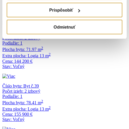
2
Extra plocha:
Logia 13 m
Cena:
136 560 €
Prispôsobiť
Stav:
Voľný
Odmietnuť
Číslo bytu:
Byt č.38
Počet izieb:
2 izbový
Podlažie:
1
2
Plocha bytu:
71.97 m
2
Extra plocha:
Logia 13 m
Cena:
144 200 €
Stav:
Voľný
Číslo bytu:
Byt č.39
Počet izieb:
2 izbový
Podlažie:
1
2
Plocha bytu:
78.41 m
2
Extra plocha:
Logia 13 m
Cena:
155 900 €
Stav:
Voľný