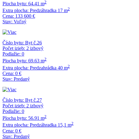
2
Plocha bytu:
64.41 m
2
Extra plocha:
Predzáhradka 17 m
Cena:
133 600 €
Stav:
Voľný
Číslo bytu:
Byt č.26
Počet izieb:
2 izbový
Podlažie:
0
2
Plocha bytu:
69.63 m
2
Extra plocha:
Predzahrádka 40 m
Cena:
0 €
Stav:
Predaný
Číslo bytu:
Byt č.27
Počet izieb:
2 izbový
Podlažie:
0
2
Plocha bytu:
56.91 m
2
Extra plocha:
Predzáhradka 15,1 m
Cena:
0 €
Stav:
Predaný