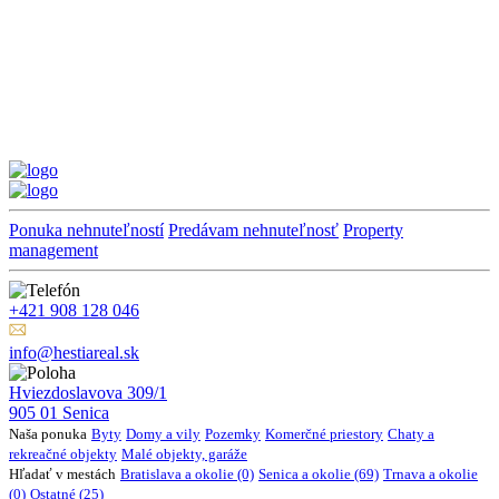
Ponuka nehnuteľností
Predávam nehnuteľnosť
Property
management
+421 908 128 046
info@hestiareal.sk
Hviezdoslavova 309/1
905 01 Senica
Naša ponuka
Byty
Domy a vily
Pozemky
Komerčné priestory
Chaty a
rekreačné objekty
Malé objekty, garáže
Hľadať v mestách
Bratislava a okolie (0)
Senica a okolie (69)
Trnava a okolie
(0)
Ostatné (25)