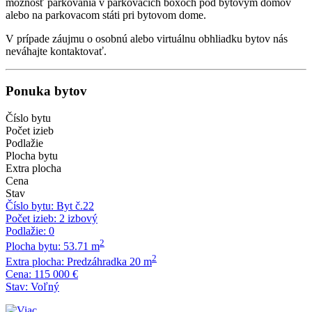
možnosť parkovania v parkovacích boxoch pod bytovým domov
alebo na parkovacom státi pri bytovom dome.
V prípade záujmu o osobnú alebo virtuálnu obhliadku bytov nás
neváhajte kontaktovať.
Ponuka bytov
Číslo bytu
Počet izieb
Podlažie
Plocha bytu
Extra plocha
Cena
Stav
Číslo bytu:
Byt č.22
Počet izieb:
2 izbový
Podlažie:
0
2
Plocha bytu:
53.71 m
2
Extra plocha:
Predzáhradka 20 m
Cena:
115 000 €
Stav:
Voľný