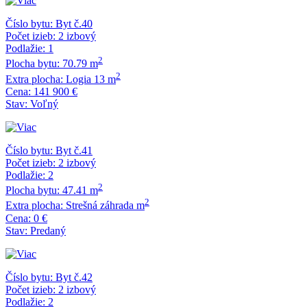
Číslo bytu:
Byt č.40
Počet izieb:
2 izbový
Podlažie:
1
2
Plocha bytu:
70.79 m
2
Extra plocha:
Logia 13 m
Cena:
141 900 €
Stav:
Voľný
Číslo bytu:
Byt č.41
Počet izieb:
2 izbový
Podlažie:
2
2
Plocha bytu:
47.41 m
2
Extra plocha:
Strešná záhrada m
Cena:
0 €
Stav:
Predaný
Číslo bytu:
Byt č.42
Počet izieb:
2 izbový
Podlažie:
2