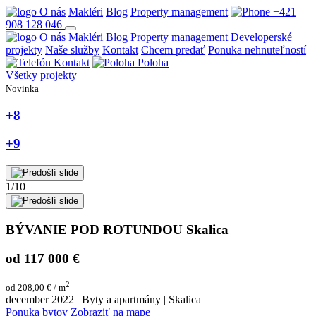
O nás
Makléri
Blog
Property management
+421
908 128 046
O nás
Makléri
Blog
Property management
Developerské
projekty
Naše služby
Kontakt
Chcem predať
Ponuka nehnuteľností
Kontakt
Poloha
Všetky projekty
Novinka
+8
+9
1
/10
BÝVANIE POD ROTUNDOU Skalica
od 117 000 €
2
od 208,00 € / m
december 2022
|
Byty a apartmány
|
Skalica
Ponuka bytov
Zobraziť na mape