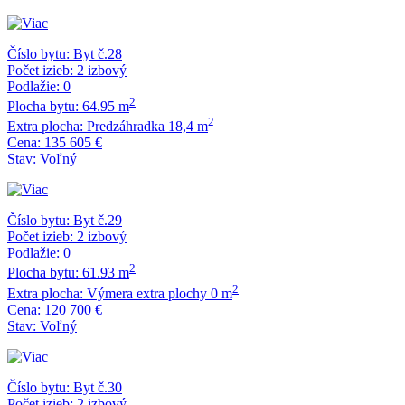
Číslo bytu:
Byt č.28
Počet izieb:
2 izbový
Podlažie:
0
2
Plocha bytu:
64.95 m
2
Extra plocha:
Predzáhradka 18,4 m
Cena:
135 605 €
Stav:
Voľný
Číslo bytu:
Byt č.29
Počet izieb:
2 izbový
Podlažie:
0
2
Plocha bytu:
61.93 m
2
Extra plocha:
Výmera extra plochy 0 m
Cena:
120 700 €
Stav:
Voľný
Číslo bytu:
Byt č.30
Počet izieb:
2 izbový