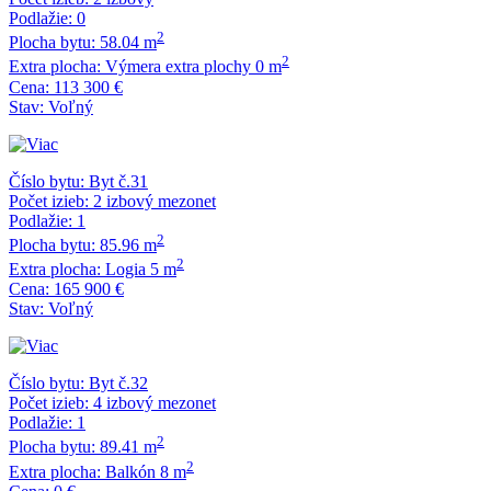
Podlažie:
0
2
Plocha bytu:
58.04 m
2
Extra plocha:
Výmera extra plochy 0 m
Cena:
113 300 €
Stav:
Voľný
Číslo bytu:
Byt č.31
Počet izieb:
2 izbový mezonet
Podlažie:
1
2
Plocha bytu:
85.96 m
2
Extra plocha:
Logia 5 m
Cena:
165 900 €
Stav:
Voľný
Číslo bytu:
Byt č.32
Počet izieb:
4 izbový mezonet
Podlažie:
1
2
Plocha bytu:
89.41 m
2
Extra plocha:
Balkón 8 m