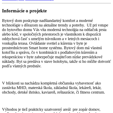
Informácie o projekte
Bytový dom poskytuje nadštandartný komfort a moderné
technológie s dôrazom na aktuálne trendy a potreby. Už pri vstupe
do bytového domu Vás víta moderná technolģia na odtlačok prsta
alebo kód, v spoločných priestoroch je vlastníkom k dispozícii
oddychová časť s umelým trávnikom a v letných mesiacoch i
vonkajšia terasa. Ovládanie svetiel a kúrenia v byte je
prostredníctvom Smart home systému. Bytový dom má vlastnú
kotoľňu a správu, čo v kombinácii s podlahovým kúrením a
rekuperáciou v byte zabezpečuje majiteľom nízke prevádzkové
náklady. Byt sa predáva v stave holobytu, takže si ho môžte dotvoriť
podľa vlatných predstáv.
V blízkosti sa nachádza kompletná občianska vybavenosť ako
zastávka MHD, materská škola, základná škola, lekáreň, lekár,
obchody, detské ihrisko, kaviareň, reštaurácie, či fitness centrum.
Výhodou je tiež prakticky uzatvorený areál pre zopár domov,