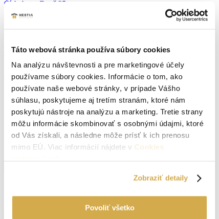
Číslo bytu:
Byt č.35
Počet izieb:
3 alebo 4 izbový mezonet
Podlažie:
1
2
Plocha bytu:
94.25 m
2
Extra plocha:
Balkón 9 m
Táto webová stránka používa súbory cookies
Cena:
0 €
Stav:
Predaný
Na analýzu návštevnosti a pre marketingové účely
používame súbory cookies. Informácie o tom, ako
používate naše webové stránky, v prípade Vášho
Číslo bytu:
Byt č.36
súhlasu, poskytujeme aj tretím stranám, ktoré nám
Počet izieb:
3 izbový
Podlažie:
1
poskytujú nástroje na analýzu a marketing. Tretie strany
2
Plocha bytu:
80.67 m
môžu informácie skombinovať s osobnými údajmi, ktoré
2
Extra plocha:
Balkón 8 m
od Vás získali, a následne môže prísť k ich prenosu
Cena:
0 €
mimo EÚ. Viac informácií nájdete v
Cookies
Stav:
Predaný
podmienkach
.
Zobraziť detaily
Číslo bytu:
Byt č.37
Počet izieb:
2 izbový
Podlažie:
1
Povoliť všetko
2
Plocha bytu:
67.92 m