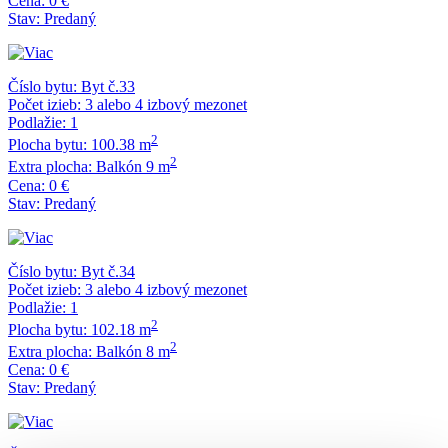
Cena:
0 €
Stav:
Predaný
Číslo bytu:
Byt č.33
Počet izieb:
3 alebo 4 izbový mezonet
Podlažie:
1
2
Plocha bytu:
100.38 m
2
Extra plocha:
Balkón 9 m
Cena:
0 €
Stav:
Predaný
Číslo bytu:
Byt č.34
Počet izieb:
3 alebo 4 izbový mezonet
Podlažie:
1
2
Plocha bytu:
102.18 m
2
Extra plocha:
Balkón 8 m
Cena:
0 €
Stav:
Predaný