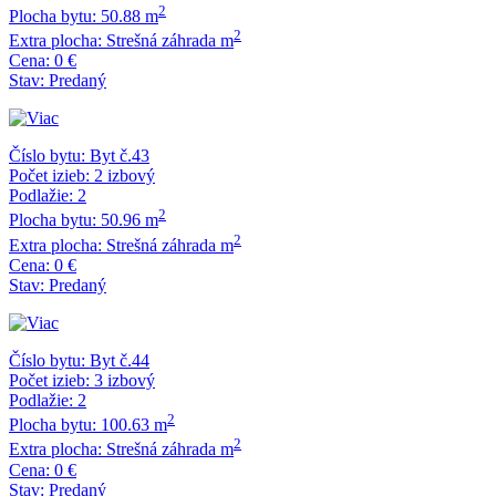
2
Plocha bytu:
50.88 m
2
Extra plocha:
Strešná záhrada m
Cena:
0 €
Stav:
Predaný
Číslo bytu:
Byt č.43
Počet izieb:
2 izbový
Podlažie:
2
2
Plocha bytu:
50.96 m
2
Extra plocha:
Strešná záhrada m
Cena:
0 €
Stav:
Predaný
Číslo bytu:
Byt č.44
Počet izieb:
3 izbový
Podlažie:
2
2
Plocha bytu:
100.63 m
2
Extra plocha:
Strešná záhrada m
Cena:
0 €
Stav:
Predaný