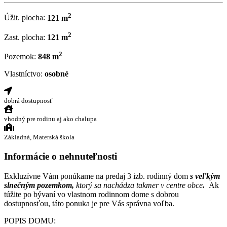
2
Úžit. plocha:
121 m
2
Zast. plocha:
121 m
2
Pozemok:
848 m
Vlastníctvo:
osobné
dobrá dostupnosť
vhodný pre rodinu aj ako chalupa
Základná, Materská škola
Informácie o nehnuteľnosti
Exkluzívne Vám ponúkame na predaj 3 izb. rodinný dom
s veľkým
slnečným pozemkom,
ktorý sa nachádza takmer v centre obce
.
Ak
túžite po bývaní vo vlastnom rodinnom dome s dobrou
dostupnosťou, táto ponuka je pre Vás správna voľba.
POPIS DOMU: