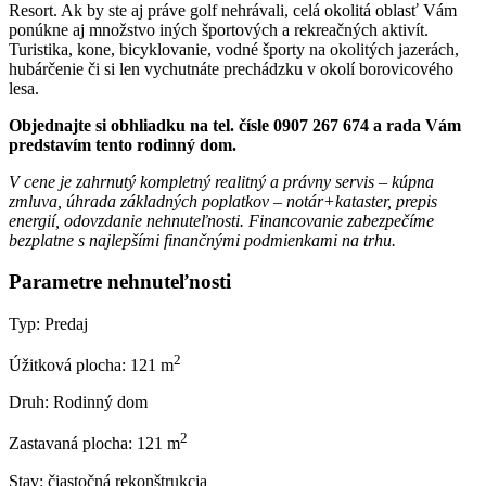
Resort. Ak by ste aj práve golf nehrávali, celá okolitá oblasť Vám
ponúkne aj množstvo iných športových a rekreačných aktivít.
Turistika, kone, bicyklovanie, vodné športy na okolitých jazerách,
hubárčenie či si len vychutnáte prechádzku v okolí borovicového
lesa.
Objednajte si obhliadku na tel. čísle 0907 267 674 a rada Vám
predstavím tento rodinný dom.
V cene je zahrnutý kompletný realitný a právny servis – kúpna
zmluva, úhrada základných poplatkov – notár+kataster, prepis
energií, odovzdanie nehnuteľnosti. Financovanie zabezpečíme
bezplatne s najlepšími finančnými podmienkami na trhu.
Parametre nehnuteľnosti
Typ:
Predaj
2
Úžitková plocha:
121 m
Druh:
Rodinný dom
2
Zastavaná plocha:
121 m
Stav:
čiastočná rekonštrukcia