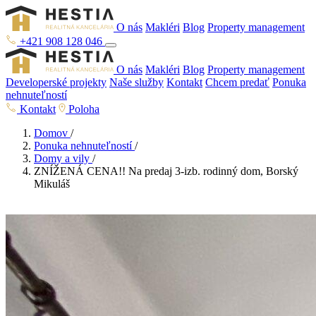
O nás
Makléri
Blog
Property management
+421 908 128 046
O nás
Makléri
Blog
Property management
Developerské projekty
Naše služby
Kontakt
Chcem predať
Ponuka
nehnuteľností
Kontakt
Poloha
Domov
/
Ponuka nehnuteľností
/
Domy a vily
/
ZNÍŽENÁ CENA!! Na predaj 3-izb. rodinný dom, Borský
Mikuláš