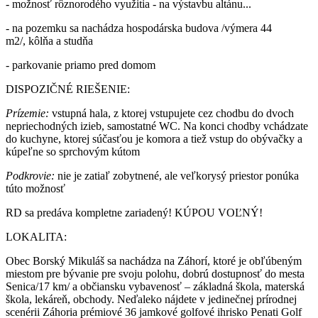
- možnosť rôznorodého využitia - na výstavbu altánu...
- na pozemku sa nachádza hospodárska budova /výmera 44
m2/, kôlňa a studňa
- parkovanie priamo pred domom
DISPOZIČNÉ RIEŠENIE:
Prízemie:
vstupná hala, z ktorej vstupujete cez chodbu do dvoch
nepriechodných izieb, samostatné WC. Na konci chodby vchádzate
do kuchyne, ktorej súčasťou je komora a tiež vstup do obývačky a
kúpeľne so sprchovým kútom
Podkrovie:
nie je zatiaľ zobytnené, ale veľkorysý priestor ponúka
túto možnosť
RD sa predáva kompletne zariadený! KÚPOU VOĽNÝ!
LOKALITA:
Obec Borský Mikuláš sa nachádza na Záhorí, ktoré je obľúbeným
miestom pre bývanie pre svoju polohu, dobrú dostupnosť do mesta
Senica/17 km/ a občiansku vybavenosť – základná škola, materská
škola, lekáreň, obchody. Neďaleko nájdete v jedinečnej prírodnej
scenérii Záhoria prémiové 36 jamkové golfové ihrisko Penati Golf