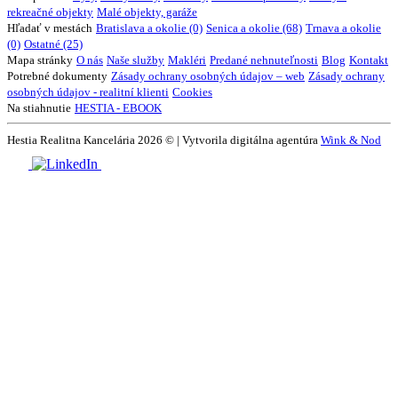
rekreačné objekty
Malé objekty, garáže
Hľadať v mestách
Bratislava a okolie (0)
Senica a okolie (68)
Trnava a okolie
(0)
Ostatné (25)
Mapa stránky
O nás
Naše služby
Makléri
Predané nehnuteľnosti
Blog
Kontakt
Potrebné dokumenty
Zásady ochrany osobných údajov – web
Zásady ochrany
osobných údajov - realitní klienti
Cookies
Na stiahnutie
HESTIA - EBOOK
Hestia Realitna Kancelária 2026 © | Vytvorila digitálna agentúra
Wink & Nod