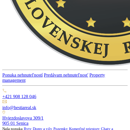
Ponuka nehnuteľností
Predávam nehnuteľnosť
Property
management
+421 908 128 046
info@hestiareal.sk
Hviezdoslavova 309/1
905 01 Senica
Naša ponuka
Byty
Domy a vily
Pozemky
Komerčné priestory
Chaty a