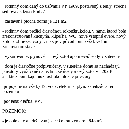
- rodinný dom daný do užívania v r. 1969, postavený z tehly, strecha
sedlová /pálená škridla/
- zastavaná plocha domu je 121 m2
- rodinný dom prešiel čiastočnou rekonštrukciou, v rámci ktorej bola
zrekonštruovaná kuchyňa, kúpeľňa, WC, nové vstupné dvere, nový
kotol a ohrievač vody... inak je v pôvodnom, avšak veľmi
zachovalom stave
- vykurovanie: plynové – nový kotol aj ohrievač vody v suteréne
- dom je čiastočne podpivničený, v suteréne domu sa nachádzajú
priestory využívané na technické účely /nový kotol v r.2023/
a taktiež ponúkajú možnosť ako úložné priestory
-pripojenie na všetky IS: voda, elektrina, plyn, kanalizácia na
pozemku
-podlaha: dlažba, PVC
POZEMOK:
- je oplotený a udržiavaný s celkovou výmerou 848 m2