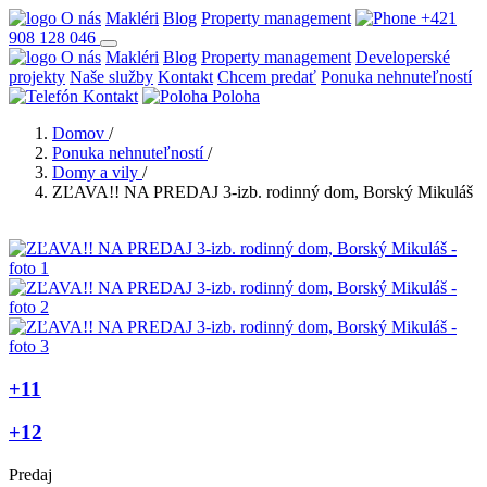
O nás
Makléri
Blog
Property management
+421
908 128 046
O nás
Makléri
Blog
Property management
Developerské
projekty
Naše služby
Kontakt
Chcem predať
Ponuka nehnuteľností
Kontakt
Poloha
Domov
/
Ponuka nehnuteľností
/
Domy a vily
/
ZĽAVA!! NA PREDAJ 3-izb. rodinný dom, Borský Mikuláš
+11
+12
Predaj