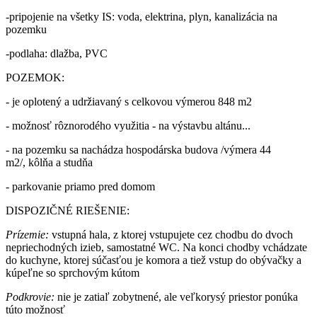
-pripojenie na všetky IS: voda, elektrina, plyn, kanalizácia na
pozemku
-podlaha: dlažba, PVC
POZEMOK:
- je oplotený a udržiavaný s celkovou výmerou 848 m2
- možnosť rôznorodého využitia - na výstavbu altánu...
- na pozemku sa nachádza hospodárska budova /výmera 44
m2/, kôlňa a studňa
- parkovanie priamo pred domom
DISPOZIČNÉ RIEŠENIE:
Prízemie:
vstupná hala, z ktorej vstupujete cez chodbu do dvoch
nepriechodných izieb, samostatné WC. Na konci chodby vchádzate
do kuchyne, ktorej súčasťou je komora a tiež vstup do obývačky a
kúpeľne so sprchovým kútom
Podkrovie:
nie je zatiaľ zobytnené, ale veľkorysý priestor ponúka
túto možnosť