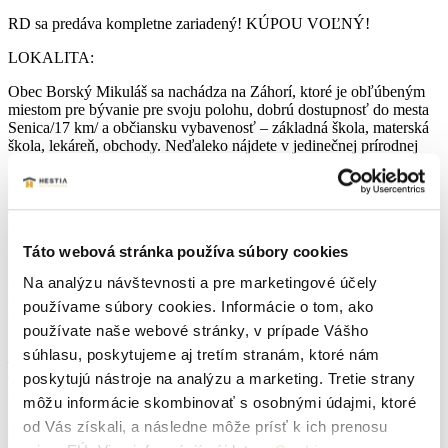
RD sa predáva kompletne zariadený! KÚPOU VOĽNÝ!
LOKALITA:
Obec Borský Mikuláš sa nachádza na Záhorí, ktoré je obľúbeným
miestom pre bývanie pre svoju polohu, dobrú dostupnosť do mesta
Senica/17 km/ a občiansku vybavenosť – základná škola, materská
škola, lekáreň, obchody. Neďaleko nájdete v jedinečnej prírodnej
scenérii Záhoria prémiové 36 jamkové golfové ihrisko Penati Golf
Resort. Ak by ste aj práve golf nehrávali, celá okolitá oblasť Vám
ponúkne aj množstvo iných športových a rekreačných aktivít.
Turistika, kone, bicyklovanie, vodné športy na okolitých jazerách,
hubárčenie či si len vychutnáte prechádzku v okolí borovicového
Táto webová stránka používa súbory cookies
lesa.
Na analýzu návštevnosti a pre marketingové účely
Objednajte si obhliadku na tel. čísle 0907 267 674 a rada Vám
predstavím tento rodinný dom.
používame súbory cookies. Informácie o tom, ako
používate naše webové stránky, v prípade Vášho
V cene je zahrnutý kompletný realitný a právny servis – kúpna
súhlasu, poskytujeme aj tretím stranám, ktoré nám
zmluva, úhrada základných poplatkov – notár+kataster, prepis
energií, odovzdanie nehnuteľnosti. Financovanie zabezpečíme
poskytujú nástroje na analýzu a marketing. Tretie strany
bezplatne s najlepšími finančnými podmienkami na trhu.
môžu informácie skombinovať s osobnými údajmi, ktoré
od Vás získali, a následne môže prísť k ich prenosu
Parametre nehnuteľnosti