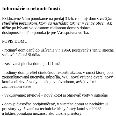
Informácie o nehnuteľnosti
Exkluzívne Vám ponúkame na predaj 3 izb. rodinný dom
s veľkým
slnečným pozemkom,
ktorý sa nachádza takmer v centre obce
.
Ak
túžite po bývaní vo vlastnom rodinnom dome s dobrou
dostupnosťou, táto ponuka je pre Vás správna voľba.
POPIS DOMU:
- rodinný dom daný do užívania v r. 1969, postavený z tehly, strecha
sedlová /pálená škridla/
- zastavaná plocha domu je 121 m2
- rodinný dom prešiel čiastočnou rekonštrukciou, v rámci ktorej bola
zrekonštruovaná kuchyňa, kúpeľňa, WC, nové vstupné dvere, nový
kotol a ohrievač vody... inak je v pôvodnom, avšak veľmi
zachovalom stave
- vykurovanie: plynové – nový kotol aj ohrievač vody v suteréne
- dom je čiastočne podpivničený, v suteréne domu sa nachádzajú
priestory využívané na technické účely /nový kotol v r.2023/
a taktiež ponúkajú možnosť ako úložné priestory