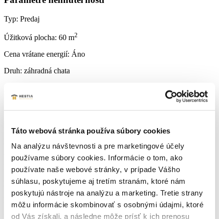
Typ:
Predaj
2
Úžitková plocha:
60 m
Cena vrátane energií:
Áno
Druh:
záhradná chata
2
Zastavaná plocha:
26 m
Stav:
kompletná rekonštrukcia
2
Plocha pozemku:
412 m
Táto webová stránka používa súbory cookies
Počet izieb:
1
Na analýzu návštevnosti a pre marketingové účely
používame súbory cookies. Informácie o tom, ako
Lokalita:
Senica
používate naše webové stránky, v prípade Vášho
súhlasu, poskytujeme aj tretím stranám, ktoré nám
Počet izieb:
1
poskytujú nástroje na analýzu a marketing. Tretie strany
Podpivničený:
Nie
môžu informácie skombinovať s osobnými údajmi, ktoré
od Vás získali, a následne môže prísť k ich prenosu
Internet:
nie