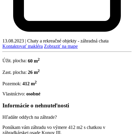
13.08.2023
|
Chaty a rekreačné objekty - záhradná chata
Kontaktovať makléra
Zobraziť na mape
2
Úžit. plocha:
60 m
2
Zast. plocha:
26 m
2
Pozemok:
412 m
Vlastníctvo:
osobné
Informácie o nehnuteľnosti
Hľadáte oddych na záhrade?
Ponúkam vám záhradu vo výmere 412 m2 s chatkou v
záhradkárskej osade Kunov III.