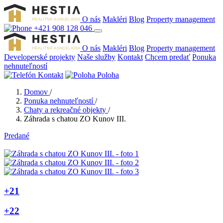
O nás
Makléri
Blog
Property management
+421 908 128 046
O nás
Makléri
Blog
Property management
Developerské projekty
Naše služby
Kontakt
Chcem predať
Ponuka
nehnuteľností
Kontakt
Poloha
Domov
/
Ponuka nehnuteľností
/
Chaty a rekreačné objekty
/
Záhrada s chatou ZO Kunov III.
Predané
+21
+22