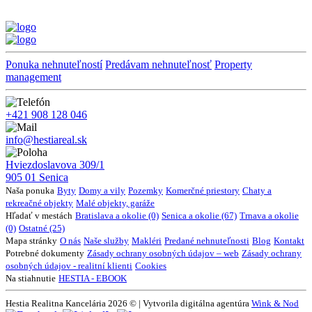
Ponuka nehnuteľností
Predávam nehnuteľnosť
Property
management
+421 908 128 046
info@hestiareal.sk
Hviezdoslavova 309/1
905 01 Senica
Naša ponuka
Byty
Domy a vily
Pozemky
Komerčné priestory
Chaty a
rekreačné objekty
Malé objekty, garáže
Hľadať v mestách
Bratislava a okolie (0)
Senica a okolie (67)
Trnava a okolie
(0)
Ostatné (25)
Mapa stránky
O nás
Naše služby
Makléri
Predané nehnuteľnosti
Blog
Kontakt
Potrebné dokumenty
Zásady ochrany osobných údajov – web
Zásady ochrany
osobných údajov - realitní klienti
Cookies
Na stiahnutie
HESTIA - EBOOK
Hestia Realitna Kancelária 2026 © | Vytvorila digitálna agentúra
Wink & Nod