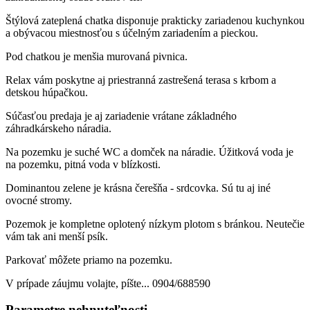
Štýlová zateplená chatka disponuje prakticky zariadenou kuchynkou
a obývacou miestnosťou s účelným zariadením a pieckou.
Pod chatkou je menšia murovaná pivnica.
Relax vám poskytne aj priestranná zastrešená terasa s krbom a
detskou húpačkou.
Súčasťou predaja je aj zariadenie vrátane základného
záhradkárskeho náradia.
Na pozemku je suché WC a domček na náradie. Úžitková voda je
na pozemku, pitná voda v blízkosti.
Dominantou zelene je krásna čerešňa - srdcovka. Sú tu aj iné
ovocné stromy.
Pozemok je kompletne oplotený nízkym plotom s bránkou. Neutečie
vám tak ani menší psík.
Parkovať môžete priamo na pozemku.
V prípade záujmu volajte, píšte... 0904/688590
Parametre nehnuteľnosti