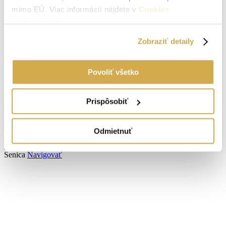
mimo EÚ. Viac informácií nájdete v
Cookies
Vodovod:
na pozemku
podmienkach
.
Plyn:
neuvedené
Zobraziť detaily
Kanalizácia:
neuvedené
Povoliť všetko
Okná:
Plastové okná
Vlastníctvo:
osobné
Prispôsobiť
Energetický certifikát:
Nemá
El. napätie 230V:
Áno
Odmietnuť
Zobraziť viac informácií
Senica
Navigovať