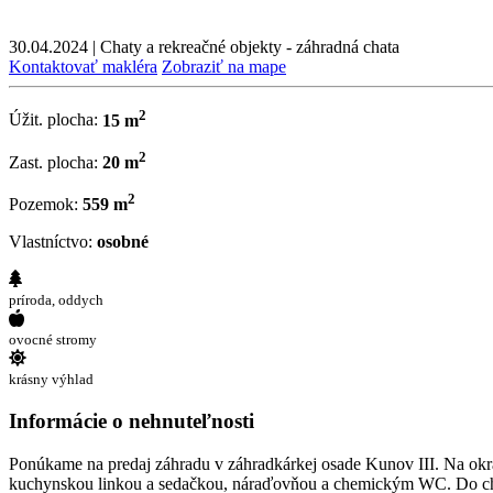
30.04.2024
|
Chaty a rekreačné objekty - záhradná chata
Kontaktovať makléra
Zobraziť na mape
2
Úžit. plocha:
15 m
2
Zast. plocha:
20 m
2
Pozemok:
559 m
Vlastníctvo:
osobné
príroda, oddych
ovocné stromy
krásny výhlad
Informácie o nehnuteľnosti
Ponúkame na predaj záhradu v záhradkárkej osade Kunov III. Na okra
kuchynskou linkou a sedačkou, náraďovňou a chemickým WC. Do chat