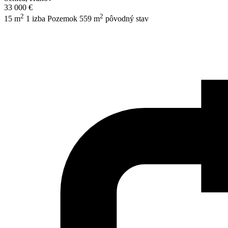
33 000 €
2
2
15 m
1 izba
Pozemok 559 m
pôvodný stav