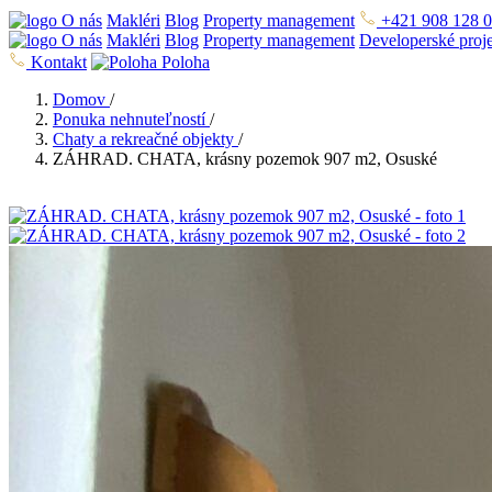
O nás
Makléri
Blog
Property management
+421 908 128 
O nás
Makléri
Blog
Property management
Developerské proj
Kontakt
Poloha
Domov
/
Ponuka nehnuteľností
/
Chaty a rekreačné objekty
/
ZÁHRAD. CHATA, krásny pozemok 907 m2, Osuské