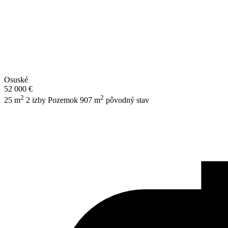
Osuské
52 000 €
2
2
25 m
2 izby
Pozemok 907 m
pôvodný stav