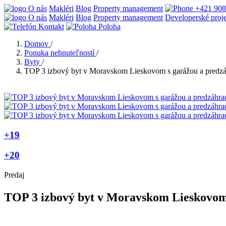
O nás
Makléri
Blog
Property management
+421 908
O nás
Makléri
Blog
Property management
Developerské proj
Kontakt
Poloha
Domov
/
Ponuka nehnuteľností
/
Byty
/
TOP 3 izbový byt v Moravskom Lieskovom s garážou a predz
+19
+20
Predaj
TOP 3 izbový byt v Moravskom Lieskovom