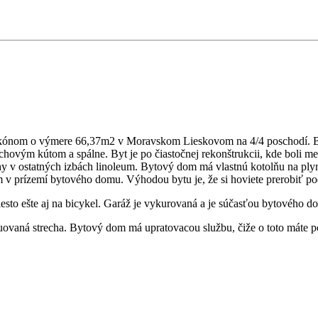
alkónom o výmere 66,37m2 v Moravskom Lieskovom na 4/4 poschodí. B
chovým kútom a spálne. Byt je po čiastočnej rekonštrukcii, kde boli me
hy v ostatných izbách linoleum. Bytový dom má vlastnú kotolňu na ply
 v prízemí bytového domu. Výhodou bytu je, že si hoviete prerobiť po
sto ešte aj na bicykel. Garáž je vykurovaná a je súčasťou bytového d
ruovaná strecha. Bytový dom má upratovacou službu, čiže o toto máte