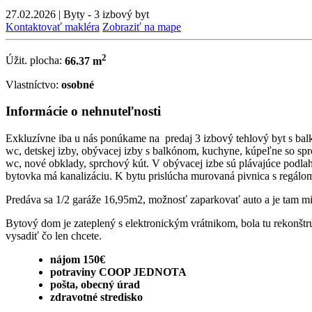
27.02.2026
|
Byty - 3 izbový byt
Kontaktovať makléra
Zobraziť na mape
2
Úžit. plocha:
66.37 m
Vlastníctvo:
osobné
Informácie o nehnuteľnosti
Exkluzívne iba u nás ponúkame na predaj 3 izbový tehlový byt s b
wc, detskej izby, obývacej izby s balkónom, kuchyne, kúpeľne so spr
wc, nové obklady, sprchový kút. V obývacej izbe sú plávajúce podla
bytovka má kanalizáciu. K bytu prislúcha murovaná pivnica s regálom
Predáva sa 1/2 garáže 16,95m2, možnosť zaparkovať auto a je tam mie
Bytový dom je zateplený s elektronickým vrátnikom, bola tu rekonšt
vysadiť čo len chcete.
nájom 150€
potraviny COOP JEDNOTA
pošta, obecný úrad
zdravotné stredisko