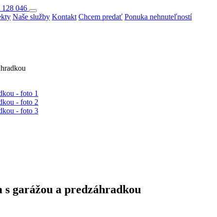
 128 046
ekty
Naše služby
Kontakt
Chcem predať
Ponuka nehnuteľností
áhradkou
 s garážou a predzáhradkou