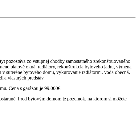
yt pozostáva zo vstupnej chodby samostatného zrekonštruovaného
nené platové okná, radiátory, rekonštrukcia bytového jadra, výmena
n v suteréne bytového domu, vykurovanie radiátormi, voda obecná,
dľa vlastných predstáv.
omu. Cena s garážou je 99.000€.
 postarané. Pred bytovým domom je pozemok, na ktorom si môžete