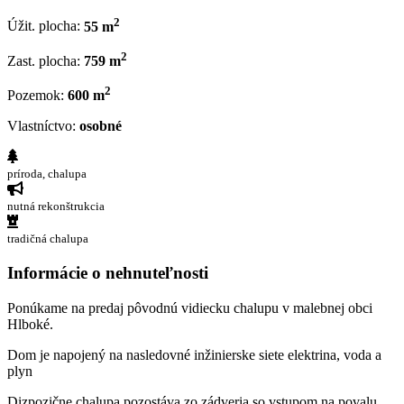
2
Úžit. plocha:
55 m
2
Zast. plocha:
759 m
2
Pozemok:
600 m
Vlastníctvo:
osobné
príroda, chalupa
nutná rekonštrukcia
tradičná chalupa
Informácie o nehnuteľnosti
Ponúkame na predaj pôvodnú vidiecku chalupu v malebnej obci
Hlboké.
Dom je napojený na nasledovné inžinierske siete elektrina, voda a
plyn
Dizpozične chalupa pozostáva zo zádveria so vstupom na povalu,