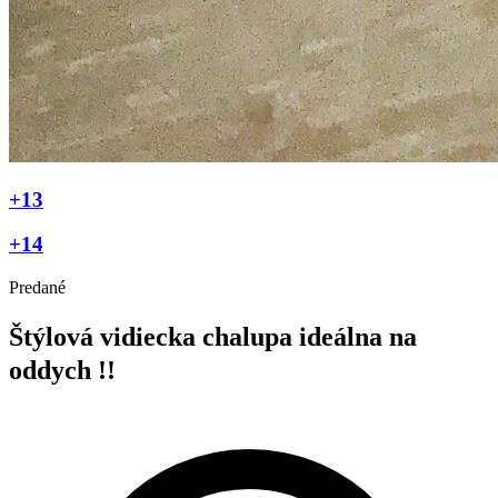
+13
+14
Predané
Štýlová vidiecka chalupa ideálna na
oddych !!