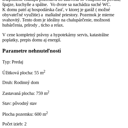
špajze, kuchyňe a spálne. Vo dvore sa nachádza suché WC.
K domu patrí aj hospodárska časť, v ktorej je garáž ( možné
obyvateľné využitie) a maštalné priestory. Pozemok je mierne
svahovitý. Tento dom je ideálny na chalupárčenie, možnosti
hubárčenia, prírody , ticho a relax.
V cene kompletný právny a hypotekárny servis, katastrálne
poplatky, prepis domu aj energií.
Parametre nehnuteľnosti
Typ:
Predaj
2
Úžitková plocha:
55 m
Druh:
Rodinný dom
2
Zastavaná plocha:
759 m
Stav:
pôvodný stav
2
Plocha pozemku:
600 m
Počet izieb:
2