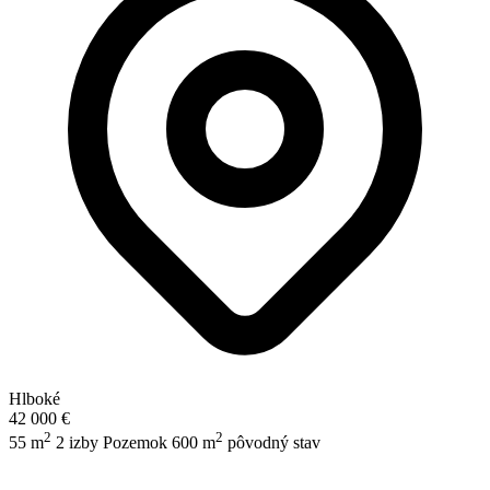
Hlboké
42 000 €
2
2
55 m
2 izby
Pozemok 600 m
pôvodný stav