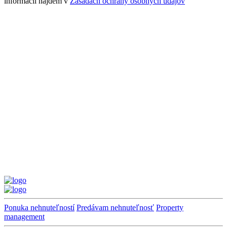
informácií nájdem v
Zásadách ochrany osobných údajov
Ponuka nehnuteľností
Predávam nehnuteľnosť
Property
management