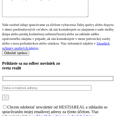
Vaše osobné údaje spracúvame za účelom vybavenia Vašej správy alebo dopytu
v rámci predzmluvných vzťahov, ak nás kontaktujete so záujmom o naše služby
(kúpa alebo predaj konkrétnej nehnuteľnosti) alebo na základe nášho
oprávneného záujmu v prípade, ak nás kontaktujete v mene právnickej osoby
alebo s inou požiadavkou alebo otázkou. Viac informácií nájdete v
Zásadách
ochrany osobných údajov
.
Prihláste sa na
odber noviniek
zo
sveta realít
Chcem odoberať newsletter od HESTIAREAL a súhlasím so
spracúvaním mojej emailovej adresy za týmto účelom. Viac