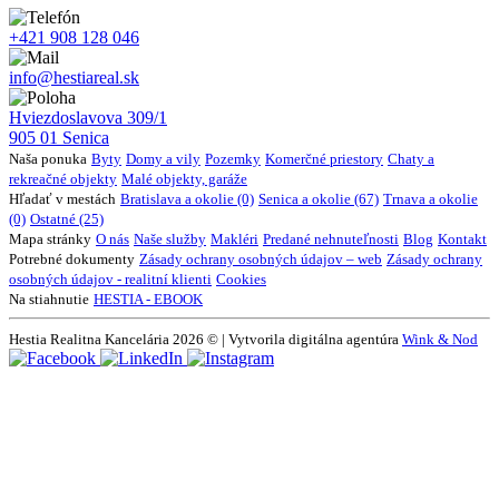
+421 908 128 046
info@hestiareal.sk
Hviezdoslavova 309/1
905 01 Senica
Naša ponuka
Byty
Domy a vily
Pozemky
Komerčné priestory
Chaty a
rekreačné objekty
Malé objekty, garáže
Hľadať v mestách
Bratislava a okolie (0)
Senica a okolie (67)
Trnava a okolie
(0)
Ostatné (25)
Mapa stránky
O nás
Naše služby
Makléri
Predané nehnuteľnosti
Blog
Kontakt
Potrebné dokumenty
Zásady ochrany osobných údajov – web
Zásady ochrany
osobných údajov - realitní klienti
Cookies
Na stiahnutie
HESTIA - EBOOK
Hestia Realitna Kancelária 2026 © | Vytvorila digitálna agentúra
Wink & Nod