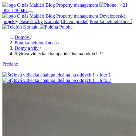
O nás
Makléri
Blog
Property management
+421
908 128 046
O nás
Makléri
Blog
Property management
Developerské
projekty
Naše služby
Kontakt
Chcem predať
Ponuka nehnuteľností
Kontakt
Poloha
Domov
/
Ponuka nehnuteľností
/
Domy a vily
/
Štýlová vidiecka chalupa ideálna na oddych !!
Predané