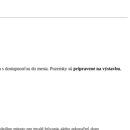
nia s dostupnosťou do mesta. Pozemky sú
pripravené na výstavbu
,
deálne miesto pre trvalé bývanie alebo rekreačný dom.