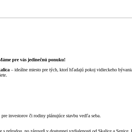
Máme pre vás jedinečnú ponuku!
alica
– ideálne miesto pre tých, ktorí hľadajú pokoj vidieckeho býva
ete.
pre investorov či rodiny plánujúce stavbu vedľa seba.
 prírodou, no zároveň v dostupnej vzdialenosti od Skalice a Senice. I