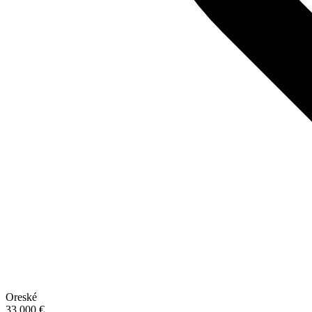
Oreské
33 000 €