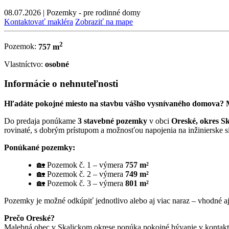
08.07.2026
|
Pozemky - pre rodinné domy
Kontaktovať makléra
Zobraziť na mape
2
Pozemok:
757 m
Vlastníctvo:
osobné
Informácie o nehnuteľnosti
Hľadáte pokojné miesto na stavbu vášho vysnívaného domova? 
Do predaja ponúkame
3 stavebné pozemky
v obci
Oreské, okres Sk
rovinaté, s dobrým prístupom a možnosťou napojenia na inžinierske si
Ponúkané pozemky:
🏡 Pozemok č. 1 – výmera
757 m²
🏡 Pozemok č. 2 – výmera
749 m²
🏡 Pozemok č. 3 – výmera
801 m²
Pozemky je možné odkúpiť jednotlivo alebo aj viac naraz – vhodné aj 
Prečo Oreské?
Malebná obec v Skalickom okrese ponúka pokojné bývanie v kontakte s