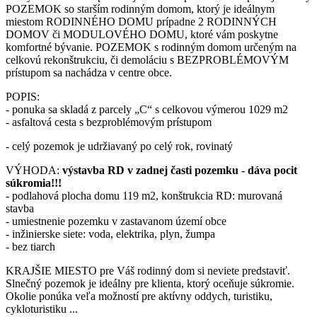
POZEMOK so starším rodinným domom, ktorý je ideálnym
miestom RODINNÉHO DOMU prípadne 2 RODINNÝCH
DOMOV či MODULOVÉHO DOMU, ktoré vám poskytne
komfortné bývanie. POZEMOK s rodinným domom určeným na
celkovú rekonštrukciu, či demoláciu s BEZPROBLÉMOVÝM
prístupom sa nachádza v centre obce.
POPIS:
- ponuka sa skladá z parcely „C“ s celkovou výmerou 1029 m2
- asfaltová cesta s bezproblémovým prístupom
- celý pozemok je udržiavaný po celý rok, rovinatý
VÝHODA:
výstavba RD v zadnej časti pozemku - dáva pocit
súkromia!!!
- podlahová plocha domu 119 m2, konštrukcia RD: murovaná
stavba
- umiestnenie pozemku v zastavanom území obce
- inžinierske siete: voda, elektrika, plyn, žumpa
- bez tiarch
KRAJŠIE MIESTO pre Váš rodinný dom si neviete predstaviť.
Slnečný pozemok je ideálny pre klienta, ktorý oceňuje súkromie.
Okolie ponúka veľa možností pre aktívny oddych, turistiku,
cykloturistiku ...