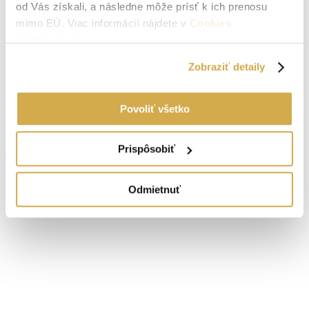
Lokalita:
Borský Svätý Jur
od Vás získali, a následne môže prísť k ich prenosu
mimo EÚ. Viac informácií nájdete v
Cookies
Podpivničený:
Nie
podmienkach
.
Internet:
nie je
Zobraziť detaily
Vodovod:
na pozemku
Povoliť všetko
Vlastníctvo:
osobné
Energetický certifikát:
E
Prispôsobiť
Zobraziť viac informácií
Borský Svätý Jur
Navigovať
Odmietnuť