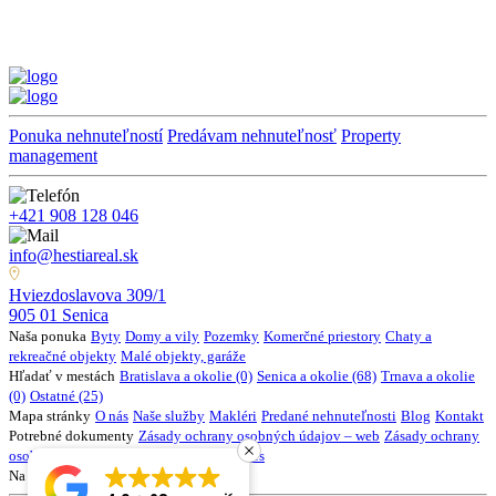
Ponuka nehnuteľností
Predávam nehnuteľnosť
Property
management
+421 908 128 046
info@hestiareal.sk
Hviezdoslavova 309/1
905 01 Senica
Naša ponuka
Byty
Domy a vily
Pozemky
Komerčné priestory
Chaty a
rekreačné objekty
Malé objekty, garáže
Hľadať v mestách
Bratislava a okolie (0)
Senica a okolie (68)
Trnava a okolie
(0)
Ostatné (25)
Mapa stránky
O nás
Naše služby
Makléri
Predané nehnuteľnosti
Blog
Kontakt
Potrebné dokumenty
Zásady ochrany osobných údajov – web
Zásady ochrany
osobných údajov - realitní klienti
Cookies
Na stiahnutie
HESTIA - EBOOK