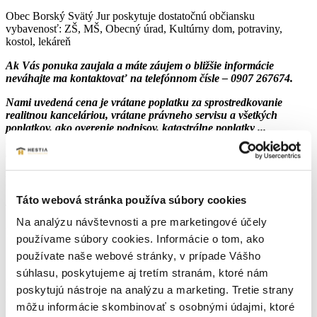
Obec Borský Svätý Jur poskytuje dostatočnú občiansku
vybavenosť: ZŠ, MŠ, Obecný úrad, Kultúrny dom, potraviny,
kostol, lekáreň
Ak Vás ponuka zaujala a máte záujem o bližšie informácie
neváhajte ma kontaktovať na telefónnom čísle – 0907 267674.
Nami uvedená cena je vrátane poplatku za sprostredkovanie
realitnou kanceláriou, vrátane právneho servisu a všetkých
poplatkov, ako overenie podpisov, katastrálne poplatky ...
Financovanie zabezpečíme bezplatne s najlepšími podmienkami
na trhu.
Parametre nehnuteľnosti
Táto webová stránka používa súbory cookies
Typ:
Predaj
Na analýzu návštevnosti a pre marketingové účely
Druh:
pre rodinné domy
používame súbory cookies. Informácie o tom, ako
používate naše webové stránky, v prípade Vášho
Stav:
pôvodný stav
súhlasu, poskytujeme aj tretím stranám, ktoré nám
2
Plocha pozemku:
1029 m
poskytujú nástroje na analýzu a marketing. Tretie strany
môžu informácie skombinovať s osobnými údajmi, ktoré