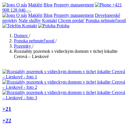
O nás
Makléri
Blog
Property management
+421
908 128 046
O nás
Makléri
Blog
Property management
Developerské
projekty
Naše služby
Kontakt
Chcem predať
Ponuka nehnuteľností
Kontakt
Poloha
Domov
/
Ponuka nehnuteľností
/
Pozemky
/
Rozsiahly pozemok s vidieckym domom v tichej lokalite
Cerová – Lieskové
+21
+22