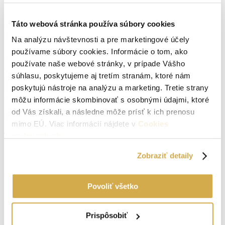
Táto webová stránka používa súbory cookies
Ak hľadáte veľký pozemok v pokojnom prostredí s existujúcim
zázemím, táto ponuka v Cerovej – Lieskovom je výnimočnou
Na analýzu návštevnosti a pre marketingové účely
príležitosťou.
používame súbory cookies. Informácie o tom, ako
V prípade záujmu o obhliadku ma kontaktujte na tel.č. 0948-514-
používate naše webové stránky, v prípade Vášho
960, l.pestova@hestiareal.sk, kľudne aj cez víkend. V cene je
súhlasu, poskytujeme aj tretím stranám, ktoré nám
zahrnutý právny aj hypotekárny servis, vypracovanie kúpnych
zmlúv, overovanie podpisov, kolky na kataster. Prepis energií a
poskytujú nástroje na analýzu a marketing. Tretie strany
odovzdanie nehnuteľnosti.
môžu informácie skombinovať s osobnými údajmi, ktoré
od Vás získali, a následne môže prísť k ich prenosu
Parametre nehnuteľnosti
mimo EÚ. Viac informácií nájdete v
Cookies
Typ:
Predaj
podmienkach
.
2
Úžitková plocha:
81 m
Zobraziť detaily
Druh:
pre rodinné domy
Povoliť všetko
2
Zastavaná plocha:
124 m
Stav:
čiastočná rekonštrukcia
Prispôsobiť
2