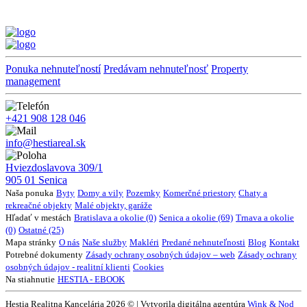
Ponuka nehnuteľností
Predávam nehnuteľnosť
Property
management
+421 908 128 046
info@hestiareal.sk
Hviezdoslavova 309/1
905 01 Senica
Naša ponuka
Byty
Domy a vily
Pozemky
Komerčné priestory
Chaty a
rekreačné objekty
Malé objekty, garáže
Hľadať v mestách
Bratislava a okolie (0)
Senica a okolie (69)
Trnava a okolie
(0)
Ostatné (25)
Mapa stránky
O nás
Naše služby
Makléri
Predané nehnuteľnosti
Blog
Kontakt
Potrebné dokumenty
Zásady ochrany osobných údajov – web
Zásady ochrany
osobných údajov - realitní klienti
Cookies
Na stiahnutie
HESTIA - EBOOK
Hestia Realitna Kancelária 2026 © | Vytvorila digitálna agentúra
Wink & Nod