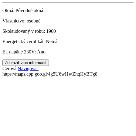
Okná:
Pôvodné okná
Vlastníctvo:
osobné
Skolaudovaný v roku:
1900
Energetický certifikát:
Nemá
El. napätie 230V:
Áno
Zobraziť viac informácií
Cerová
Navigovať
https://maps.app.goo.gl/4g5U6wHwZhqHyBTg8