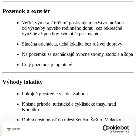
Pozemok a exteriér
Veľká výmera 2 665 m² poskytuje množstvo možností –
od výstavby nového rodinného domu, cez rekreačné
využitie až po chov zvierat či pestovanie.
Slnečná orientácia, tichá lokalita bez rušivej dopravy
Na pozemku sa nachádzajú ovocné stromy, stodola a šopa
Celý pozemok je oplotený
Výhody lokality
Pokojné prostredie v srdci Záhoria
Krásna príroda, turistické a cyklistické trasy, hrad
Korlátko
Dobrá dostupnosť do miest Senica, Šaštín, Malacky
Ideálne miesto pre stavbu rodinného domu, chalupy alebo
gazdovstvo