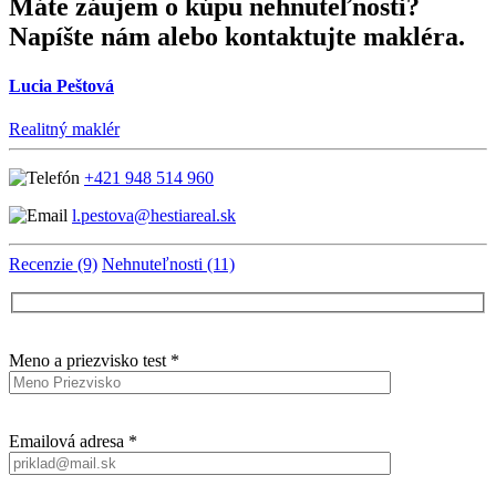
Máte záujem o kúpu nehnuteľnosti?
Napíšte nám alebo kontaktujte makléra.
Lucia Peštová
Realitný maklér
+421 948 514 960
l.pestova@hestiareal.sk
Recenzie (9)
Nehnuteľnosti (11)
Meno a priezvisko test *
Emailová adresa *