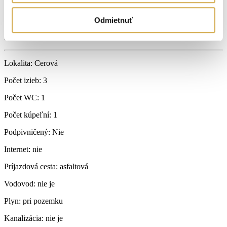
Plocha pozemku:
2665 m
Počet izieb:
3
Odmietnuť
Rok výstavby:
1990
Lokalita:
Cerová
Počet izieb:
3
Počet WC:
1
Počet kúpeľní:
1
Podpivničený:
Nie
Internet:
nie
Príjazdová cesta:
asfaltová
Vodovod:
nie je
Plyn:
pri pozemku
Kanalizácia:
nie je