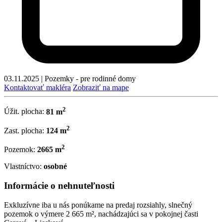
03.11.2025
|
Pozemky - pre rodinné domy
Kontaktovať makléra
Zobraziť na mape
2
Úžit. plocha:
81 m
2
Zast. plocha:
124 m
2
Pozemok:
2665 m
Vlastníctvo:
osobné
Informácie o nehnuteľnosti
Exkluzívne iba u nás ponúkame na predaj rozsiahly, slnečný
pozemok o výmere 2 665 m², nachádzajúci sa v pokojnej časti