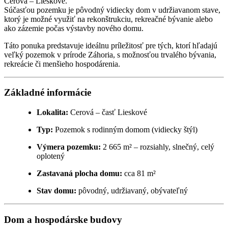
Cerová – Lieskové.
Súčasťou pozemku je pôvodný vidiecky dom v udržiavanom stave,
ktorý je možné využiť na rekonštrukciu, rekreačné bývanie alebo
ako zázemie počas výstavby nového domu.
Táto ponuka predstavuje ideálnu príležitosť pre tých, ktorí hľadajú
veľký pozemok v prírode Záhoria, s možnosťou trvalého bývania,
rekreácie či menšieho hospodárenia.
Základné informácie
Lokalita:
Cerová – časť Lieskové
Typ:
Pozemok s rodinným domom (vidiecky štýl)
Výmera pozemku:
2 665 m² – rozsiahly, slnečný, celý
oplotený
Zastavaná plocha domu:
cca 81 m²
Stav domu:
pôvodný, udržiavaný, obývateľný
Dom a hospodárske budovy