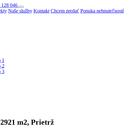
 128 046
ekty
Naše služby
Kontakt
Chcem predať
Ponuka nehnuteľností
921 m2, Prietrž