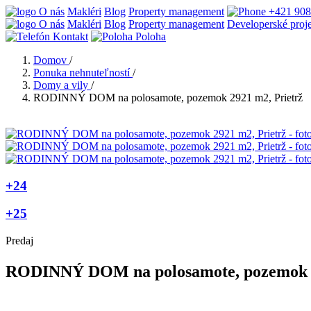
O nás
Makléri
Blog
Property management
+421 908
O nás
Makléri
Blog
Property management
Developerské proj
Kontakt
Poloha
Domov
/
Ponuka nehnuteľností
/
Domy a vily
/
RODINNÝ DOM na polosamote, pozemok 2921 m2, Prietrž
+24
+25
Predaj
RODINNÝ DOM na polosamote, pozemok 2