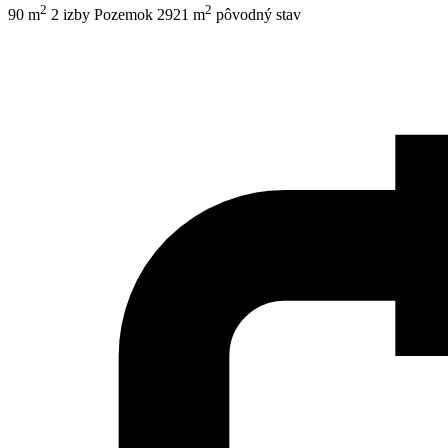
2
2
90 m
2 izby
Pozemok 2921 m
pôvodný stav