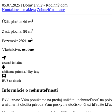
05.07.2025
|
Domy a vily - Rodinný dom
Kontaktovať makléra
Zobraziť na mape
2
Úžit. plocha:
90 m
2
Zast. plocha:
90 m
2
Pozemok:
2921 m
Vlastníctvo:
osobné
úžasná lokalita
nádherná príroda, lúky, lesy
BUS na dosah
Informácie o nehnuteľnosti
Exkluzívne Vám ponúkame na predaj unikátnu nehnuteľnosť na polosamo
a nádherná okolitá príroda Vám poskytne útočisko, či už hľadáte kľu