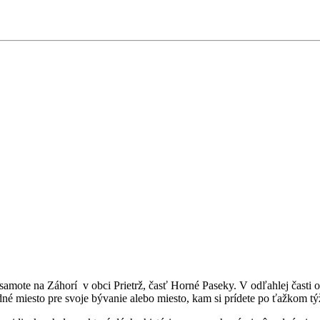
te na Záhorí v obci Prietrž, časť Horné Paseky. V odľahlej časti obc
dné miesto pre svoje bývanie alebo miesto, kam si prídete po ťažkom 