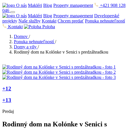
O nás
Makléri
Blog
Property management
+421 908 128
046
O nás
Makléri
Blog
Property management
Developerské
projekty
Naše služby
Kontakt
Chcem predať
Ponuka nehnuteľností
Kontakt
Poloha
Domov
/
Ponuka nehnuteľností
/
Domy a vily
/
Rodinný dom na Kolónke v Senici s predzáhradkou
+12
+13
Predaj
Rodinný dom na Kolónke v Senici s