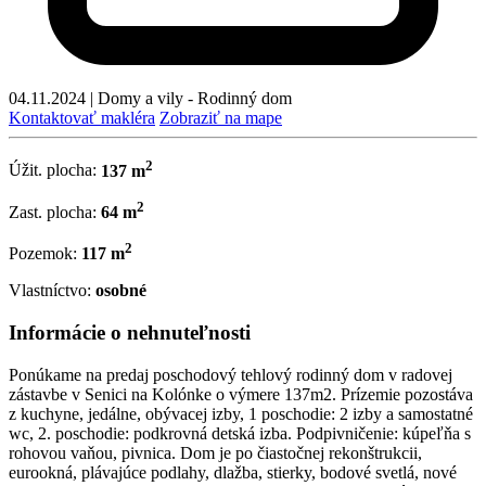
04.11.2024
|
Domy a vily - Rodinný dom
Kontaktovať makléra
Zobraziť na mape
2
Úžit. plocha:
137 m
2
Zast. plocha:
64 m
2
Pozemok:
117 m
Vlastníctvo:
osobné
Informácie o nehnuteľnosti
Ponúkame na predaj poschodový tehlový rodinný dom v radovej
zástavbe v Senici na Kolónke o výmere 137m2. Prízemie pozostáva
z kuchyne, jedálne, obývacej izby, 1 poschodie: 2 izby a samostatné
wc, 2. poschodie: podkrovná detská izba. Podpivničenie: kúpeľňa s
rohovou vaňou, pivnica. Dom je po čiastočnej rekonštrukcii,
eurookná, plávajúce podlahy, dlažba, stierky, bodové svetlá, nové