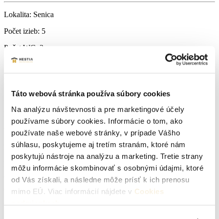
Lokalita:
Senica
Počet izieb:
5
Počet WC:
2
Počet kúpeľní:
1
Podpivničený:
Áno
Táto webová stránka používa súbory cookies
Internet:
ano
Na analýzu návštevnosti a pre marketingové účely
Príjazdová cesta:
asfaltová
používame súbory cookies. Informácie o tom, ako
Vodovod:
neuvedené
používate naše webové stránky, v prípade Vášho
súhlasu, poskytujeme aj tretím stranám, ktoré nám
Plyn:
neuvedené
poskytujú nástroje na analýzu a marketing. Tretie strany
Kanalizácia:
neuvedené
môžu informácie skombinovať s osobnými údajmi, ktoré
od Vás získali, a následne môže prísť k ich prenosu
Okná:
Euro okná
mimo EÚ. Viac informácií nájdete v
Cookies
podmienkach
.
Vlastníctvo:
osobné