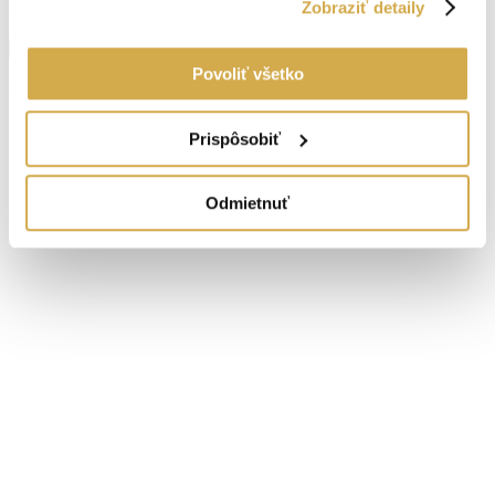
Zobraziť detaily
Energetický certifikát:
Nemá
Zobraziť viac informácií
Senica
Navigovať
Povoliť všetko
https://goo.gl/maps/watN91c73pYhrJ677
Prispôsobiť
Odmietnuť