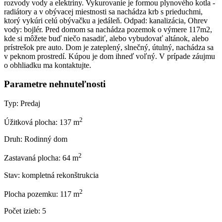
rozvody vody a elektriny. Vykurovanie je formou plynového kotla -
radiátory a v obývacej miestnosti sa nachádza krb s prieduchmi,
ktorý vykúri celú obývačku a jedáleň. Odpad: kanalizácia, Ohrev
vody: bojlér. Pred domom sa nachádza pozemok o výmere 117m2,
kde si môžete buď niečo nasadiť, alebo vybudovať altánok, alebo
prístrešok pre auto. Dom je zateplený, slnečný, útulný, nachádza sa
v peknom prostredí. Kúpou je dom ihneď voľný. V prípade záujmu
o obhliadku ma kontaktujte.
Parametre nehnuteľnosti
Typ:
Predaj
2
Úžitková plocha:
137 m
Druh:
Rodinný dom
2
Zastavaná plocha:
64 m
Stav:
kompletná rekonštrukcia
2
Plocha pozemku:
117 m
Počet izieb:
5