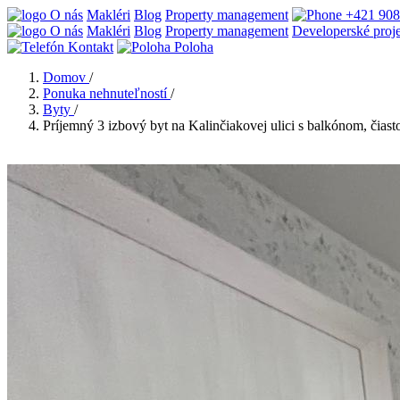
O nás
Makléri
Blog
Property management
+421 908
O nás
Makléri
Blog
Property management
Developerské proj
Kontakt
Poloha
Domov
/
Ponuka nehnuteľností
/
Byty
/
Príjemný 3 izbový byt na Kalinčiakovej ulici s balkónom, čia