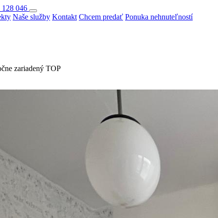
 128 046
ekty
Naše služby
Kontakt
Chcem predať
Ponuka nehnuteľností
stočne zariadený TOP