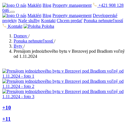
O nás
Makléri
Blog
Property management
+421 908 128
046
O nás
Makléri
Blog
Property management
Developerské
projekty
Naše služby
Kontakt
Chcem predať
Ponuka nehnuteľností
Kontakt
Poloha
Domov
/
Ponuka nehnuteľností
/
Byty
/
Prenájom jednoizbového bytu v Brezovej pod Bradlom voľný
od 1.11.2024
+10
+11