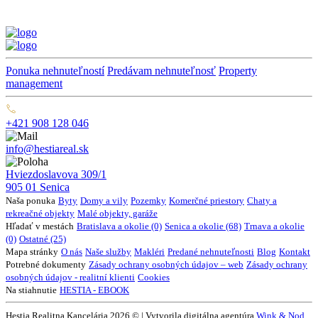
Ponuka nehnuteľností
Predávam nehnuteľnosť
Property
management
+421 908 128 046
info@hestiareal.sk
Hviezdoslavova 309/1
905 01 Senica
Naša ponuka
Byty
Domy a vily
Pozemky
Komerčné priestory
Chaty a
rekreačné objekty
Malé objekty, garáže
Hľadať v mestách
Bratislava a okolie (0)
Senica a okolie (68)
Trnava a okolie
(0)
Ostatné (25)
Mapa stránky
O nás
Naše služby
Makléri
Predané nehnuteľnosti
Blog
Kontakt
Potrebné dokumenty
Zásady ochrany osobných údajov – web
Zásady ochrany
osobných údajov - realitní klienti
Cookies
Na stiahnutie
HESTIA - EBOOK
Hestia Realitna Kancelária 2026 © | Vytvorila digitálna agentúra
Wink & Nod