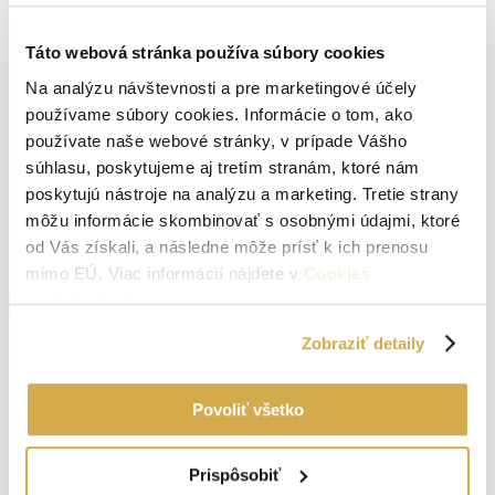
Táto webová stránka používa súbory cookies
Lokalita:
Brezová pod Bradlom
Na analýzu návštevnosti a pre marketingové účely
Počet izieb:
1
používame súbory cookies. Informácie o tom, ako
Podpivničený:
Áno
používate naše webové stránky, v prípade Vášho
súhlasu, poskytujeme aj tretím stranám, ktoré nám
Internet:
áno
poskytujú nástroje na analýzu a marketing. Tretie strany
môžu informácie skombinovať s osobnými údajmi, ktoré
Vlastníctvo:
osobné
od Vás získali, a následne môže prísť k ich prenosu
Energetický certifikát:
Nemá
mimo EÚ. Viac informácií nájdete v
Cookies
podmienkach
.
Zobraziť viac informácií
Sídlisko Dušana Jurkoviča
Brezová pod Bradlom
Navigovať
Zobraziť detaily
https://maps.app.goo.gl/2tt5L9x3BGfeiVk76
Povoliť všetko
Prispôsobiť