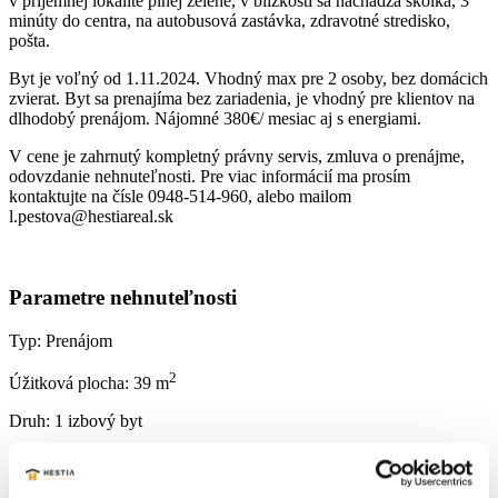
v príjemnej lokalite plnej zelene, v blízkosti sa nachádza škôlka, 3
minúty do centra, na autobusová zastávka, zdravotné stredisko,
pošta.
Byt je voľný od 1.11.2024. Vhodný max pre 2 osoby, bez domácich
zvierat. Byt sa prenajíma bez zariadenia, je vhodný pre klientov na
dlhodobý prenájom. Nájomné 380€/ mesiac aj s energiami.
V cene je zahrnutý kompletný právny servis, zmluva o prenájme,
odovzdanie nehnuteľnosti. Pre viac informácií ma prosím
kontaktujte na čísle 0948-514-960, alebo mailom
l.pestova@hestiareal.sk
Parametre nehnuteľnosti
Typ:
Prenájom
2
Úžitková plocha:
39 m
Druh:
1 izbový byt
Stav:
čiastočná rekonštrukcia
Počet izieb:
1