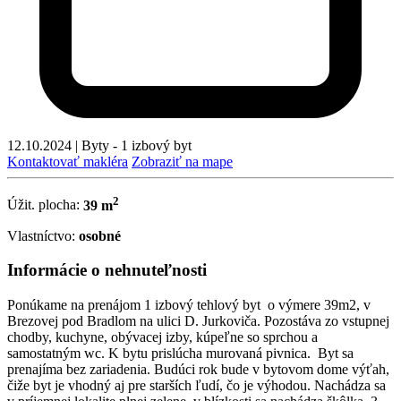
12.10.2024
|
Byty - 1 izbový byt
Kontaktovať makléra
Zobraziť na mape
2
Úžit. plocha:
39 m
Vlastníctvo:
osobné
Informácie o nehnuteľnosti
Ponúkame na prenájom 1 izbový tehlový byt o výmere 39m2, v
Brezovej pod Bradlom na ulici D. Jurkoviča. Pozostáva zo vstupnej
chodby, kuchyne, obývacej izby, kúpeľne so sprchou a
samostatným wc. K bytu prislúcha murovaná pivnica. Byt sa
prenajíma bez zariadenia. Budúci rok bude v bytovom dome výťah,
čiže byt je vhodný aj pre starších ľudí, čo je výhodou. Nachádza sa