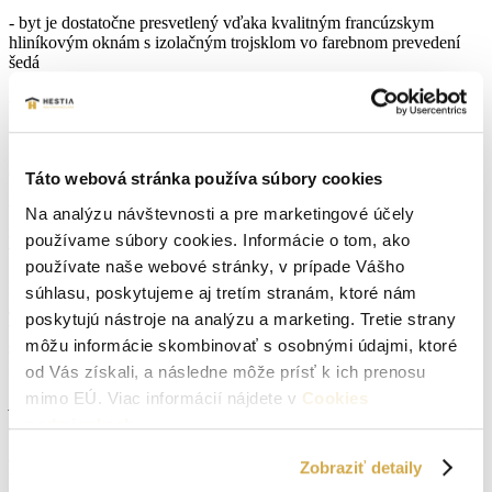
- byt je dostatočne presvetlený vďaka kvalitným francúzskym
hliníkovým oknám s izolačným trojsklom vo farebnom prevedení
šedá
- terasa vo výmere 9,63 m2
VÝHODA: parkovacie miesto k bytu
Cena bytu v stave HOLOBYT – 99.160,-€ s DPH
Táto webová stránka používa súbory cookies
V ponuke máme aj iné dispozície a výmery, rozličné podlažia,
Na analýzu návštevnosti a pre marketingové účely
neváhajte ma osloviť pre ponuku. Zostáva už len pár bytov, ktoré sú
používame súbory cookies. Informácie o tom, ako
voľné!!!
používate naše webové stránky, v prípade Vášho
LOKALITA ponúka viacero možností na aktívny oddych v prírode
súhlasu, poskytujeme aj tretím stranám, ktoré nám
/cykloturistika, hubárčenie/ Zároveň poskytuje kompletnú občiansku
poskytujú nástroje na analýzu a marketing. Tretie strany
vybavenosť- škola, škôlka, potraviny, pošta, lekáreň, zdravotné
môžu informácie skombinovať s osobnými údajmi, ktoré
stredisko. Obec sa nachádza na trase Senica 20 km, Skalica 18 km,
Holíč 10 km, Hodonín 16 km.
od Vás získali, a následne môže prísť k ich prenosu
mimo EÚ. Viac informácií nájdete v
Cookies
Ak Vás ponuka zaujala a máte záujem o bližšie informácie
podmienkach
.
neváhajte ma kontaktovať na telefónnom čísle – 0907 267674.
Parametre nehnuteľnosti
Zobraziť detaily