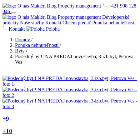
O nás
Makléri
Blog
Property management
+421 908 128
046
O nás
Makléri
Blog
Property management
Developerské
projekty
Naše služby
Kontakt
Chcem predať
Ponuka nehnuteľností
Kontakt
Poloha
Domov
/
Ponuka nehnuteľností
/
Byty
/
Posledný byt!! NA PREDAJ novostavba, 3-izb.byt, Petrova
Ves
+9
+10