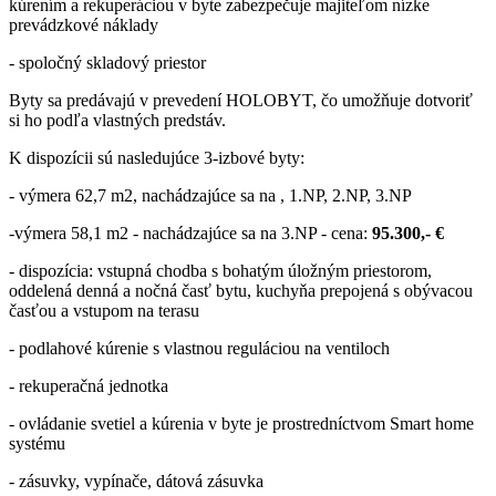
kúrením a rekuperáciou v byte zabezpečuje majiteľom nízke
prevádzkové náklady
- spoločný skladový priestor
Byty sa predávajú v prevedení HOLOBYT, čo umožňuje dotvoriť
si ho podľa vlastných predstáv.
K dispozícii sú nasledujúce 3-izbové byty:
- výmera 62,7 m2, nachádzajúce sa na , 1.NP, 2.NP, 3.NP
-výmera 58,1 m2 - nachádzajúce sa na 3.NP - cena:
95.300,- €
- dispozícia: vstupná chodba s bohatým úložným priestorom,
oddelená denná a nočná časť bytu, kuchyňa prepojená s obývacou
časťou a vstupom na terasu
- podlahové kúrenie s vlastnou reguláciou na ventiloch
- rekuperačná jednotka
- ovládanie svetiel a kúrenia v byte je prostredníctvom Smart home
systému
- zásuvky, vypínače, dátová zásuvka