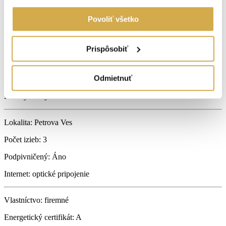
Typ:
Predaj
Povoliť všetko
2
Úžitková plocha:
58 m
Druh:
3 izbový byt
Prispôsobiť
Stav:
projekt
Odmietnuť
Počet izieb:
3
Rok výstavby:
2025
Lokalita:
Petrova Ves
Počet izieb:
3
Podpivničený:
Áno
Internet:
optické pripojenie
Vlastníctvo:
firemné
Energetický certifikát:
A