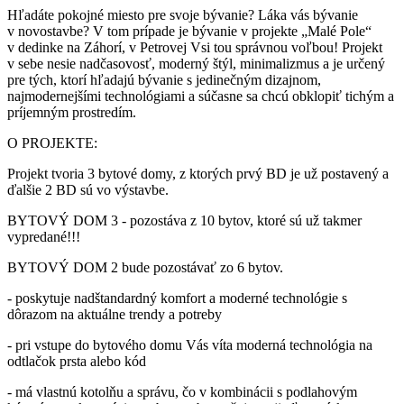
Hľadáte pokojné miesto pre svoje bývanie? Láka vás bývanie
v novostavbe? V tom prípade je bývanie v projekte „Malé Pole“
v dedinke na Záhorí, v Petrovej Vsi tou správnou voľbou! Projekt
v sebe nesie nadčasovosť, moderný štýl, minimalizmus a je určený
pre tých, ktorí hľadajú bývanie s jedinečným dizajnom,
najmodernejšími technológiami a súčasne sa chcú obklopiť tichým a
príjemným prostredím.
O PROJEKTE:
Projekt tvoria 3 bytové domy, z ktorých prvý BD je už postavený a
ďalšie 2 BD sú vo výstavbe.
BYTOVÝ DOM 3 - pozostáva z 10 bytov, ktoré sú už takmer
vypredané!!!
BYTOVÝ DOM 2 bude pozostávať zo 6 bytov.
- poskytuje nadštandardný komfort a moderné technológie s
dôrazom na aktuálne trendy a potreby
- pri vstupe do bytového domu Vás víta moderná technológia na
odtlačok prsta alebo kód
- má vlastnú kotolňu a správu, čo v kombinácii s podlahovým