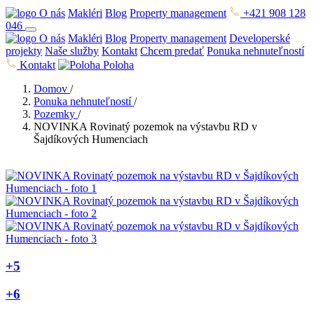
O nás
Makléri
Blog
Property management
+421 908 128
046
O nás
Makléri
Blog
Property management
Developerské
projekty
Naše služby
Kontakt
Chcem predať
Ponuka nehnuteľností
Kontakt
Poloha
Domov
/
Ponuka nehnuteľností
/
Pozemky
/
NOVINKA Rovinatý pozemok na výstavbu RD v
Šajdíkových Humenciach
+5
+6