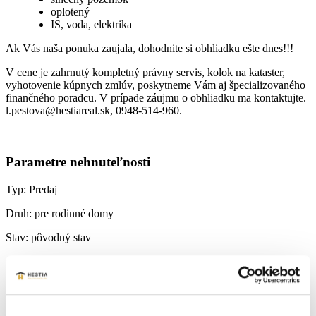
oplotený
IS, voda, elektrika
Ak Vás naša ponuka zaujala, dohodnite si obhliadku ešte dnes!!!
V cene je zahrnutý kompletný právny servis, kolok na kataster,
vyhotovenie kúpnych zmlúv, poskytneme Vám aj špecializovaného
finančného poradcu. V prípade záujmu o obhliadku ma kontaktujte.
l.pestova@hestiareal.sk, 0948-514-960.
Parametre nehnuteľnosti
Typ:
Predaj
Druh:
pre rodinné domy
Stav:
pôvodný stav
2
Plocha pozemku:
934 m
Lokalita:
Šajdíkove Humence