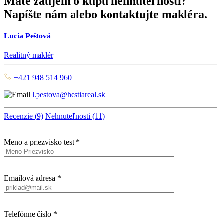
Máte záujem o kúpu nehnuteľnosti?
Napíšte nám alebo kontaktujte makléra.
Lucia Peštová
Realitný maklér
+421 948 514 960
l.pestova@hestiareal.sk
Recenzie (9)
Nehnuteľnosti (11)
Meno a priezvisko test *
Emailová adresa *
Telefónne číslo *