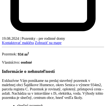
19.08.2024
|
Pozemky - pre rodinné domy
Kontaktovať makléra
Zobraziť na mape
2
Pozemok:
934 m
Vlastníctvo:
osobné
Informácie o nehnuteľnosti
Exkluzívne Vám ponúkame na predaj stavebný pozemok v
malebnej obci Šajdíkove Humence, okres Senica o výmere 934m2,
parcela registra C. Pozemok je rovinatý, oplotený, prístupová cesta -
asfalt. Nachádza sa v intraviláne s IS, elektrika, voda. Výhody tohto
pozemku-je slnečný, centrum obce, hneď vedľa školy.
slnečný pozemok