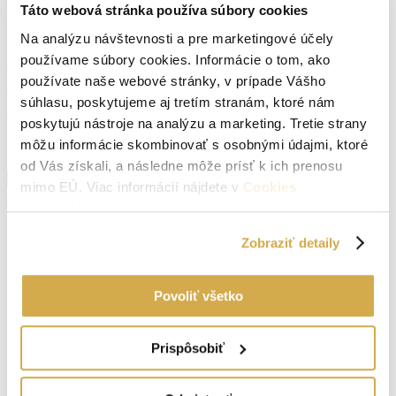
Táto webová stránka používa súbory cookies
Podpivničený:
Nie
Na analýzu návštevnosti a pre marketingové účely
Internet:
ano
používame súbory cookies. Informácie o tom, ako
Vodovod:
neuvedené
používate naše webové stránky, v prípade Vášho
súhlasu, poskytujeme aj tretím stranám, ktoré nám
Vlastníctvo:
osobné
poskytujú nástroje na analýzu a marketing. Tretie strany
môžu informácie skombinovať s osobnými údajmi, ktoré
Energetický certifikát:
Nemá
od Vás získali, a následne môže prísť k ich prenosu
Zobraziť viac informácií
mimo EÚ. Viac informácií nájdete v
Cookies
Šajdíkove Humence
Navigovať
podmienkach
.
https://maps.app.goo.gl/pKfF4MXVxkQbNQZp8
Zobraziť detaily
Povoliť všetko
Prispôsobiť