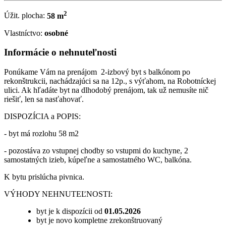
2
Úžit. plocha:
58 m
Vlastníctvo:
osobné
Informácie o nehnuteľnosti
Ponúkame Vám na prenájom 2-izbový byt s balkónom po
rekonštrukcii, nachádzajúci sa na 12p., s výťahom, na Robotníckej
ulici. Ak hľadáte byt na dlhodobý prenájom, tak už nemusíte nič
riešiť, len sa nasťahovať.
DISPOZÍCIA a POPIS:
- byt má rozlohu 58 m2
- pozostáva zo vstupnej chodby so vstupmi do kuchyne, 2
samostatných izieb, kúpeľne a samostatného WC, balkóna.
K bytu prislúcha pivnica.
VÝHODY NEHNUTEĽNOSTI:
byt je k dispozícii od
01.05.2026
byt je novo kompletne zrekonštruovaný