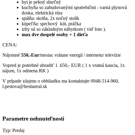
byt je pekný slnečný
kuchyňa so zabudovanými spotrebičmi - varná plynová
doska, elektrická rúra
spálňa: skriňa, 2x nočný stolík
kúpeľňa: sprchový kút, práčka
izby sú so základným nábytkom ( viď foto ).
max dve dospelé osoby + 1 dieťa
CENA:
Nájomné
550,-Eur
/mesiac vrátane energií / internetu/ televízie
Vopred je potrebné uhradiť 1 .650,- EUR ( 1 x vratná kaucia, 1x
nájom, 1x odmena RK )
V prípade záujmu o obhliadku ma kontaktujte 0948-514-960,
l.pestova@hestiareal.sk
Parametre nehnuteľnosti
Typ:
Predaj