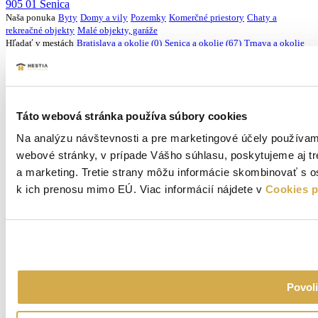
905 01 Senica
Naša ponuka
Byty
Domy a vily
Pozemky
Komerčné priestory
Chaty a
rekreačné objekty
Malé objekty, garáže
Hľadať v mestách
Bratislava a okolie (0)
Senica a okolie (67)
Trnava a okolie
(0)
Ostatné (25)
Mapa stránky
O nás
Naše služby
Makléri
Predané nehnuteľnosti
Blog
Kontakt
Potrebné dokumenty
Zásady ochrany osobných údajov – web
Zásady ochrany
osobných údajov - realitní klienti
Cookies
Na stiahnutie
HESTIA - EBOOK
Táto webová stránka používa súbory cookies
Hestia Realitna Kancelária 2026 © | Vytvorila digitálna agentúra
Wink & Nod
Na analýzu návštevnosti a pre marketingové účely používam
webové stránky, v prípade Vášho súhlasu, poskytujeme aj tr
a marketing. Tretie strany môžu informácie skombinovať s o
k ich prenosu mimo EÚ. Viac informácií nájdete v
Cookies 
Povoli