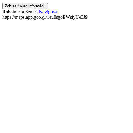
Zobraziť viac informácií
Robotnícka
Senica
Navigovať
https://maps.app.goo.gl/1eu8sgoEWsiyUe3J9