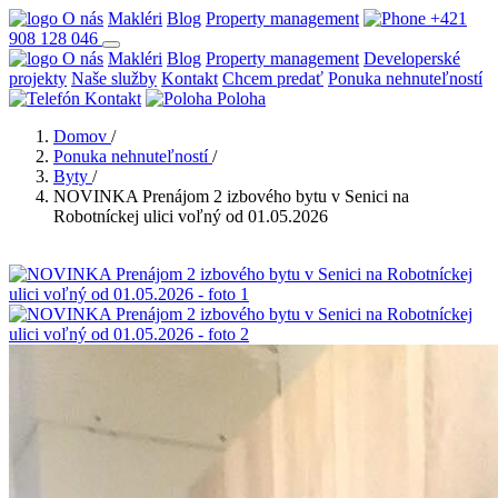
O nás
Makléri
Blog
Property management
+421
908 128 046
O nás
Makléri
Blog
Property management
Developerské
projekty
Naše služby
Kontakt
Chcem predať
Ponuka nehnuteľností
Kontakt
Poloha
Domov
/
Ponuka nehnuteľností
/
Byty
/
NOVINKA Prenájom 2 izbového bytu v Senici na
Robotníckej ulici voľný od 01.05.2026