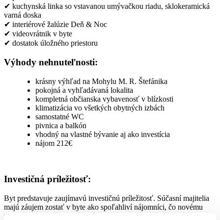
✔ kuchynská linka so vstavanou umývačkou riadu, sklokeramická
varná doska
✔ interiérové žalúzie Deň & Noc
✔ videovrátnik v byte
✔ dostatok úložného priestoru
Výhody nehnuteľnosti:
krásny výhľad na Mohylu M. R. Štefánika
pokojná a vyhľadávaná lokalita
kompletná občianska vybavenosť v blízkosti
klimatizácia vo všetkých obytných izbách
samostatné WC
pivnica a balkón
vhodný na vlastné bývanie aj ako investícia
nájom 212€
Investičná príležitosť:
Byt predstavuje zaujímavú investičnú príležitosť. Súčasní majitelia
majú záujem zostať v byte ako spoľahliví nájomníci, čo novému
vlastníkovi umožňuje plynulý prechod na investičný prenájom a