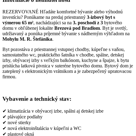
REZERVOVANÉ Hľadáte komfortné bývanie alebo výhodnú
investíciu? Ponúkame na predaj priestranný
3-izbový byt s
výmerou 65 m²
, nachádzajúci sa na
3. poschodí z 3
bytového
domu v obľúbenej lokalite
Brezová pod Bradlom
. Byt je svetlý,
udržiavaný a ponúka príjemné bývanie s nádherným výhľadom na
Mohylu M. R. Štefánika
.
Byt pozostáva z priestrannej vstupnej chodby, kúpeľne s vaňou,
samostatného wc, praktického šatníka v chodbe, spálne, detskej
izby, obývacej izby s veľkým balkónom, kuchyne a špajze, k bytu
prislúcha latková pivnica v suteréne bytového domu. Bytový dom je
zateplený s elektronickým vrátnikom a je zabezpečený upratovacou
firmou.
Vybavenie a technický stav:
✔ klimatizácia v obývacej izbe, spálni aj detskej izbe
✔ plávajúce podlahy
✔ nové stierky
✔ nová elektroinštalácia v kúpeľni a WC
✔ plastové okná