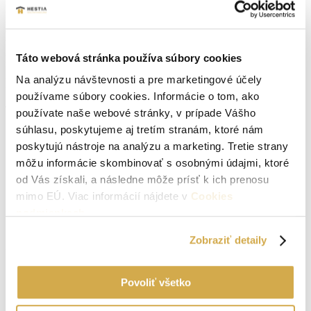
pravidelný príjem bez potreby hľadať nových nájomcov. Pre viac
informácií alebo dohodnutie obhliadky nás neváhajte kontaktovať.
0948-514-960, l.pestova@hestiareal.sk . Tento byt spája komfortné
bývanie, nízke mesačné náklady a výborný investičný potenciál v
príjemnom prostredí Brezovej pod Bradlom.
Táto webová stránka používa súbory cookies
Na analýzu návštevnosti a pre marketingové účely
Parametre nehnuteľnosti
používame súbory cookies. Informácie o tom, ako
Typ:
Predaj
používate naše webové stránky, v prípade Vášho
súhlasu, poskytujeme aj tretím stranám, ktoré nám
2
Úžitková plocha:
65 m
poskytujú nástroje na analýzu a marketing. Tretie strany
Druh:
3 izbový byt
môžu informácie skombinovať s osobnými údajmi, ktoré
od Vás získali, a následne môže prísť k ich prenosu
Stav:
čiastočná rekonštrukcia
mimo EÚ. Viac informácií nájdete v
Cookies
Počet izieb:
3
podmienkach
.
Rok výstavby:
1982
Zobraziť detaily
Lokalita:
Brezová pod Bradlom
Povoliť všetko
Počet izieb:
3