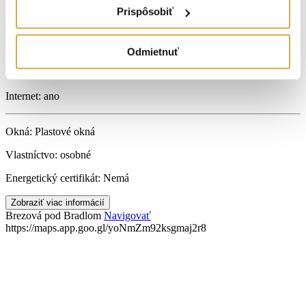
Počet WC:
1
Prispôsobiť
Počet kúpeľní:
1
Počet balkónov:
1
Odmietnuť
Podpivničený:
Áno
Internet:
ano
Okná:
Plastové okná
Vlastníctvo:
osobné
Energetický certifikát:
Nemá
Zobraziť viac informácií
Brezová pod Bradlom
Navigovať
https://maps.app.goo.gl/yoNmZm92ksgmaj2r8