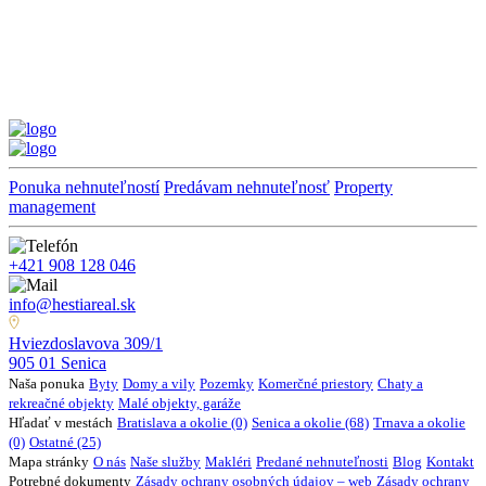
Ponuka nehnuteľností
Predávam nehnuteľnosť
Property
management
+421 908 128 046
info@hestiareal.sk
Hviezdoslavova 309/1
905 01 Senica
Naša ponuka
Byty
Domy a vily
Pozemky
Komerčné priestory
Chaty a
rekreačné objekty
Malé objekty, garáže
Hľadať v mestách
Bratislava a okolie (0)
Senica a okolie (68)
Trnava a okolie
(0)
Ostatné (25)
Mapa stránky
O nás
Naše služby
Makléri
Predané nehnuteľnosti
Blog
Kontakt
Potrebné dokumenty
Zásady ochrany osobných údajov – web
Zásady ochrany