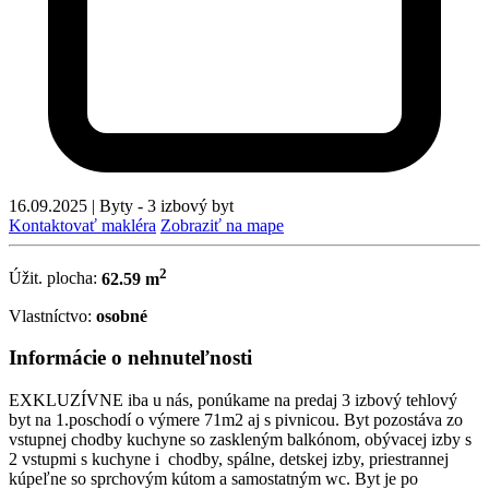
16.09.2025
|
Byty - 3 izbový byt
Kontaktovať makléra
Zobraziť na mape
2
Úžit. plocha:
62.59 m
Vlastníctvo:
osobné
Informácie o nehnuteľnosti
EXKLUZÍVNE iba u nás, ponúkame na predaj 3 izbový tehlový
byt na 1.poschodí o výmere 71m2 aj s pivnicou. Byt pozostáva zo
vstupnej chodby kuchyne so zaskleným balkónom, obývacej izby s
2 vstupmi s kuchyne i chodby, spálne, detskej izby, priestrannej
kúpeľne so sprchovým kútom a samostatným wc. Byt je po