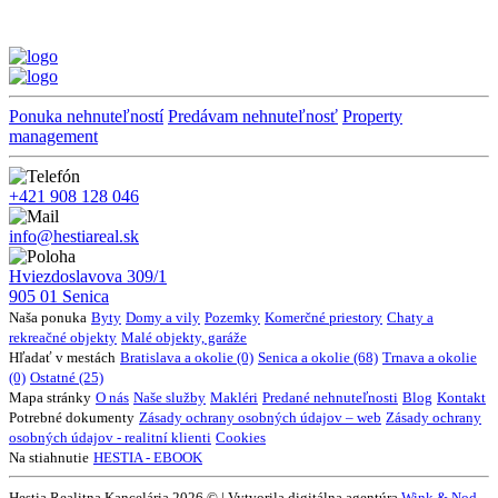
Ponuka nehnuteľností
Predávam nehnuteľnosť
Property
management
+421 908 128 046
info@hestiareal.sk
Hviezdoslavova 309/1
905 01 Senica
Naša ponuka
Byty
Domy a vily
Pozemky
Komerčné priestory
Chaty a
rekreačné objekty
Malé objekty, garáže
Hľadať v mestách
Bratislava a okolie (0)
Senica a okolie (68)
Trnava a okolie
(0)
Ostatné (25)
Mapa stránky
O nás
Naše služby
Makléri
Predané nehnuteľnosti
Blog
Kontakt
Potrebné dokumenty
Zásady ochrany osobných údajov – web
Zásady ochrany
osobných údajov - realitní klienti
Cookies
Na stiahnutie
HESTIA - EBOOK
Hestia Realitna Kancelária 2026 © | Vytvorila digitálna agentúra
Wink & Nod