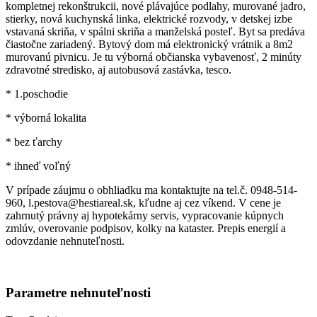
kompletnej rekonštrukcii, nové plávajúce podlahy, murované jadro,
stierky, nová kuchynská linka, elektrické rozvody, v detskej izbe
vstavaná skriňa, v spálni skriňa a manželská posteľ. Byt sa predáva
čiastočne zariadený. Bytový dom má elektronický vrátnik a 8m2
murovanú pivnicu. Je tu výborná občianska vybavenosť, 2 minúty
zdravotné stredisko, aj autobusová zastávka, tesco.
* 1.poschodie
* výborná lokalita
* bez ťarchy
* ihneď voľný
V prípade záujmu o obhliadku ma kontaktujte na tel.č. 0948-514-
960, l.pestova@hestiareal.sk, kľudne aj cez víkend. V cene je
zahrnutý právny aj hypotekárny servis, vypracovanie kúpnych
zmlúv, overovanie podpisov, kolky na kataster. Prepis energií a
odovzdanie nehnuteľnosti.
Parametre nehnuteľnosti