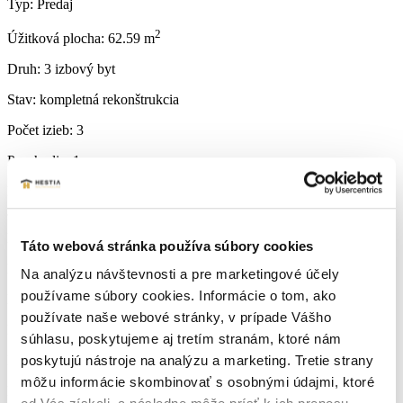
Typ:
Predaj
2
Úžitková plocha:
62.59 m
Druh:
3 izbový byt
Stav:
kompletná rekonštrukcia
Počet izieb:
3
Poschodie:
1
Rok výstavby:
1970
Lokalita:
Brezová pod Bradlom
Táto webová stránka používa súbory cookies
Počet izieb:
3
Na analýzu návštevnosti a pre marketingové účely
používame súbory cookies. Informácie o tom, ako
Počet WC:
1
používate naše webové stránky, v prípade Vášho
Počet kúpeľní:
1
súhlasu, poskytujeme aj tretím stranám, ktoré nám
Počet balkónov:
1
poskytujú nástroje na analýzu a marketing. Tretie strany
môžu informácie skombinovať s osobnými údajmi, ktoré
Podpivničený:
Áno