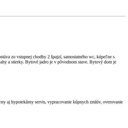
stáva zo vstupnej chodby 2 špajzí, samostatného wc, kúpeľne s
lahy a stierky. Bytové jadro je v pôvodnom stave. Bytový dom je
ávny aj hypotekárny servis, vypracovanie kúpnych zmlúv, overovanie