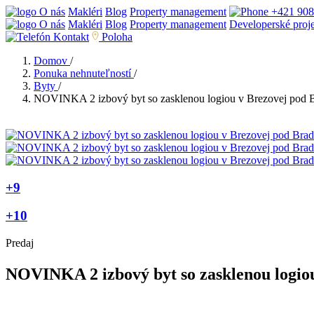
O nás
Makléri
Blog
Property management
+421 908
O nás
Makléri
Blog
Property management
Developerské proj
Kontakt
Poloha
Domov
/
Ponuka nehnuteľností
/
Byty
/
NOVINKA 2 izbový byt so zasklenou logiou v Brezovej pod 
+9
+10
Predaj
NOVINKA 2 izbový byt so zasklenou logio