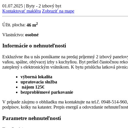
01.07.2025
|
Byty - 2 izbový byt
Kontaktovať makléra
Zobraziť na mape
2
Úžit. plocha:
46 m
Vlastníctvo:
osobné
Informácie o nehnuteľnosti
Exkluzívne iba u nás ponúkame na predaj príjemný 2 izbový panelový
vaňou, spálne, obývacej izby s kuchyňou. Byt prešiel čiastočnou rek
zateplený s elektronickým vrátnikom. K bytu prislúcha latková piv
výborná lokalita
upratovacia služba
nájom 125€
bezproblémové parkovanie
V prípade záujmu o obhliadku ma kontaktujte na tel.č. 0948-514-960,
podpisov, kolky na kataster. Prepis energií a odovzdanie nehnuteľnost
Parametre nehnuteľnosti