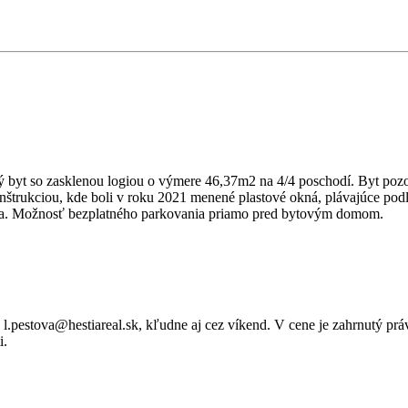
 byt so zasklenou logiou o výmere 46,37m2 na 4/4 poschodí. Byt pozo
onštrukciou, kde boli v roku 2021 menené plastové okná, plávajúce pod
nica. Možnosť bezplatného parkovania priamo pred bytovým domom.
 l.pestova@hestiareal.sk, kľudne aj cez víkend. V cene je zahrnutý pr
i.