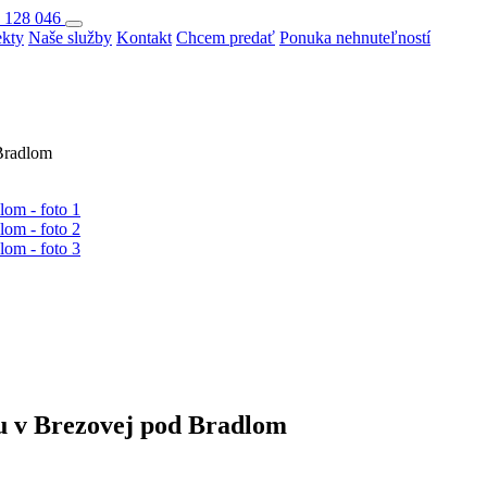
 128 046
ekty
Naše služby
Kontakt
Chcem predať
Ponuka nehnuteľností
Bradlom
u v Brezovej pod Bradlom