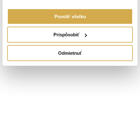
Zobraziť viac informácií
Brezová pod Bradlom
Navigovať
https://maps.app.goo.gl/H13eSem4CN4n2TbC8
Povoliť všetko
Prispôsobiť
Odmietnuť