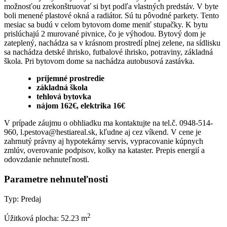
možnosťou zrekonštruovať si byt podľa vlastných predstáv. V byte
boli menené plastové okná a radiátor. Sú tu pôvodné parkety. Tento
mesiac sa budú v celom bytovom dome meniť stupačky. K bytu
prislúchajú 2 murované pivnice, čo je výhodou. Bytový dom je
zateplený, nachádza sa v krásnom prostredí plnej zelene, na sídlisku
sa nachádza detské ihrisko, futbalové ihrisko, potraviny, základná
škola. Pri bytovom dome sa nachádza autobusová zastávka.
príjemné prostredie
základná škola
tehlová bytovka
nájom 162€, elektrika 16€
V prípade záujmu o obhliadku ma kontaktujte na tel.č. 0948-514-
960, l.pestova@hestiareal.sk, kľudne aj cez víkend. V cene je
zahrnutý právny aj hypotekárny servis, vypracovanie kúpnych
zmlúv, overovanie podpisov, kolky na kataster. Prepis energií a
odovzdanie nehnuteľnosti.
Parametre nehnuteľnosti
Typ:
Predaj
2
Úžitková plocha:
52.23 m