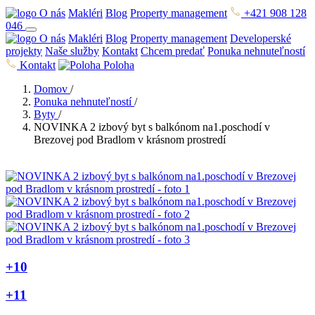
O nás
Makléri
Blog
Property management
+421 908 128
046
O nás
Makléri
Blog
Property management
Developerské
projekty
Naše služby
Kontakt
Chcem predať
Ponuka nehnuteľností
Kontakt
Poloha
Domov
/
Ponuka nehnuteľností
/
Byty
/
NOVINKA 2 izbový byt s balkónom na1.poschodí v
Brezovej pod Bradlom v krásnom prostredí
+10
+11