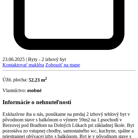
23.06.2025
|
Byty - 2 izbový byt
Kontaktovať makléra
Zobraziť na mape
2
Úžit. plocha:
52.23 m
Vlastníctvo:
osobné
Informácie o nehnuteľnosti
Exkluzívne iba u nás, ponúkame na predaj 2 izbový tehlový byt v
pôvodnom stave s balkónom o výmere 59m2 na 1.psochodí v
Brezovej pod Bradlom na Dolných Lúkach pri základnej škole. Byt
pozostáva zo vstupnej chodby, samostatného wc, kuchyne, spálne a
priestrannej obývacej izby s balkónom. Byt je v pôvodnom stave s