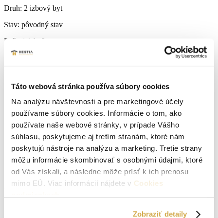
Druh:
2 izbový byt
Stav:
pôvodný stav
Počet izieb:
2
Rok výstavby:
1960
Lokalita:
Brezová pod Bradlom
Táto webová stránka používa súbory cookies
Počet izieb:
2
Na analýzu návštevnosti a pre marketingové účely
používame súbory cookies. Informácie o tom, ako
Podpivničený:
Áno
používate naše webové stránky, v prípade Vášho
Internet:
áno
súhlasu, poskytujeme aj tretím stranám, ktoré nám
poskytujú nástroje na analýzu a marketing. Tretie strany
Príjazdová cesta:
asfaltová
môžu informácie skombinovať s osobnými údajmi, ktoré
od Vás získali, a následne môže prísť k ich prenosu
Okná:
Plastové okná
mimo EÚ. Viac informácií nájdete v
Cookies
Vlastníctvo:
osobné
podmienkach
.
Energetický certifikát:
Nemá
Zobraziť detaily