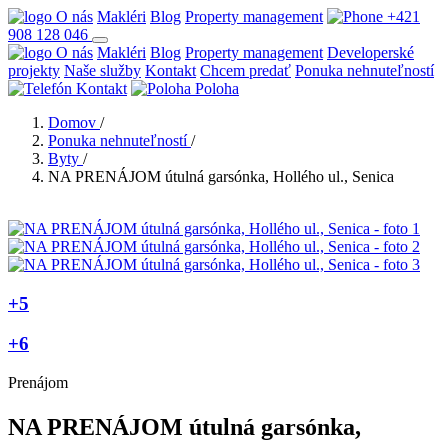
O nás
Makléri
Blog
Property management
+421
908 128 046
O nás
Makléri
Blog
Property management
Developerské
projekty
Naše služby
Kontakt
Chcem predať
Ponuka nehnuteľností
Kontakt
Poloha
Domov
/
Ponuka nehnuteľností
/
Byty
/
NA PRENÁJOM útulná garsónka, Hollého ul., Senica
+5
+6
Prenájom
NA PRENÁJOM útulná garsónka,