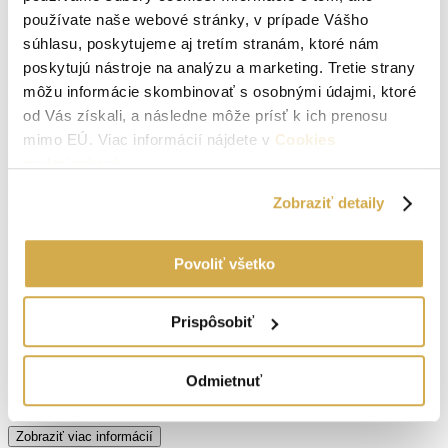
používate naše webové stránky, v prípade Vášho
Druh:
Garsónka
súhlasu, poskytujeme aj tretím stranám, ktoré nám
Stav:
kompletná rekonštrukcia
poskytujú nástroje na analýzu a marketing. Tretie strany
môžu informácie skombinovať s osobnými údajmi, ktoré
Počet izieb:
1
od Vás získali, a následne môže prísť k ich prenosu
Poschodie:
7
mimo EÚ. Viac informácií nájdete v
Cookies
Rok výstavby:
1970
podmienkach
.
Zobraziť detaily
Lokalita:
Senica
Počet izieb:
1
Povoliť všetko
Podpivničený:
Áno
Internet:
optické pripojenie
Prispôsobiť
Vlastníctvo:
osobné
Odmietnuť
Energetický certifikát:
B
Zobraziť viac informácií