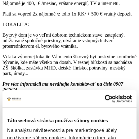
Nájomné je 400,- € /mesiac, vrátane energií, TV a internetu.
Platí sa vopred 2x nájomné /z toho 1x RK/ + 500 € vratný depozit
LOKALITA:
Bytový dom je vo veľmi dobrom technickom stave, zateplený,
udržiavané spoločné priestory, otváranie vstupných dverí
prostredníctvom el. bytového vrátnika.
Vďaka výbornej lokalite Vám tento šikovný byt poskytne komfortné
bývanie, kde máte všetko na dosah. V tesnej blízkosti sa nachádza
ZŠ, škôlka, zastávka MHD, detské ihrisko, potraviny, mestský
park, úrady...
Pre viac informácií ma neváhajte kontaktovať na čísle 0907
267674.
Parametre nehnuteľnosti
Táto webová stránka používa súbory cookies
Typ:
Prenájom
Na analýzu návštevnosti a pre marketingové účely
2
Úžitková plocha:
26 m
používame súbory cookies. Informácie o tom, ako