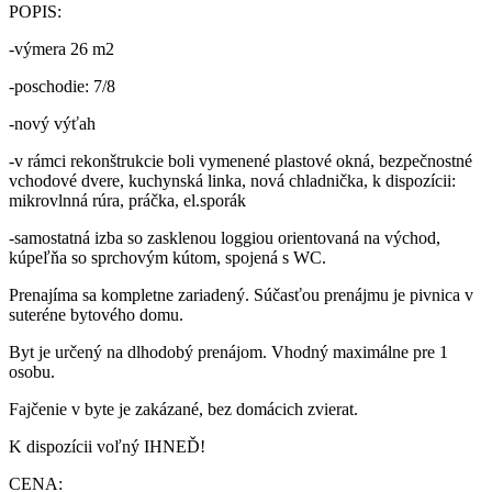
POPIS:
-výmera 26 m2
-poschodie: 7/8
-nový výťah
-v rámci rekonštrukcie boli vymenené plastové okná, bezpečnostné
vchodové dvere, kuchynská linka, nová chladnička, k dispozícii:
mikrovlnná rúra, práčka, el.sporák
-samostatná izba so zasklenou loggiou orientovaná na východ,
kúpeľňa so sprchovým kútom, spojená s WC.
Prenajíma sa kompletne zariadený. Súčasťou prenájmu je pivnica v
suteréne bytového domu.
Byt je určený na dlhodobý prenájom. Vhodný maximálne pre 1
osobu.
Fajčenie v byte je zakázané, bez domácich zvierat.
K dispozícii voľný IHNEĎ!
CENA: