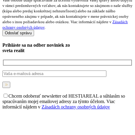
Vaše osobné údaje spracúvame za účelom vybavenia Vašej správy alebo dopytu
v rámci predzmluvných vzťahov, ak nás kontaktujete so záujmom o naše služby
(kúpa alebo predaj konkrétnej nehnuteľnosti) alebo na základe nášho
oprávneného záujmu v prípade, ak nás kontaktujete v mene právnickej osoby
alebo s inou požiadavkou alebo otázkou. Viac informácií nájdete v
Zásadách
ochrany osobných údajov
.
Prihláste sa na
odber noviniek
zo
sveta realít
Chcem odoberať newsletter od HESTIAREAL a súhlasím so
spracúvaním mojej emailovej adresy za týmto účelom. Viac
informácií nájdem v
Zásadách ochrany osobných údajov