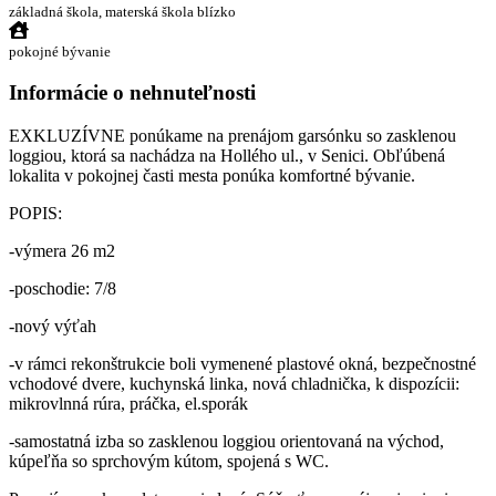
základná škola, materská škola blízko
pokojné bývanie
Informácie o nehnuteľnosti
EXKLUZÍVNE ponúkame na prenájom garsónku so zasklenou
loggiou, ktorá sa nachádza na Hollého ul., v Senici. Obľúbená
lokalita v pokojnej časti mesta ponúka komfortné bývanie.
POPIS:
-výmera 26 m2
-poschodie: 7/8
-nový výťah
-v rámci rekonštrukcie boli vymenené plastové okná, bezpečnostné
vchodové dvere, kuchynská linka, nová chladnička, k dispozícii:
mikrovlnná rúra, práčka, el.sporák
-samostatná izba so zasklenou loggiou orientovaná na východ,
kúpeľňa so sprchovým kútom, spojená s WC.