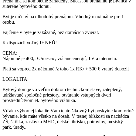
Prenajíma sa kompletne zariadený. Súčasťou prenájmu je pivnica v
suteréne bytového domu.
Byt je určený na dlhodobý prenájom. Vhodný maximálne pre 1
osobu.
Fajčenie v byte je zakázané, bez domácich zvierat.
K dispozícii voľný IHNEĎ!
CENA:
Nájomné je 400,- € /mesiac, vrátane energií, TV a internetu.
Platí sa vopred 2x nájomné /z toho 1x RK/ + 500 € vratný depozit
LOKALITA:
Bytový dom je vo veľmi dobrom technickom stave, zateplený,
udržiavané spoločné priestory, otváranie vstupných dverí
prostredníctvom el. bytového vrátnika.
Vďaka výbornej lokalite Vám tento šikovný byt poskytne komfortné
bývanie, kde máte všetko na dosah. V tesnej blízkosti sa nachádza
ZŠ, škôlka, zastávka MHD, detské ihrisko, potraviny, mestský
park, úrady...