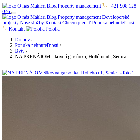
O nás
Makléri
Blog
Property management
+421 908 128
046
O nás
Makléri
Blog
Property management
Developerské
projekty
Naše služby
Kontakt
Chcem predať
Ponuka nehnuteľností
Kontakt
Poloha
Domov
/
Ponuka nehnuteľností
/
Byty
/
NA PRENÁJOM šikovná garsónka, Hollého ul., Senica