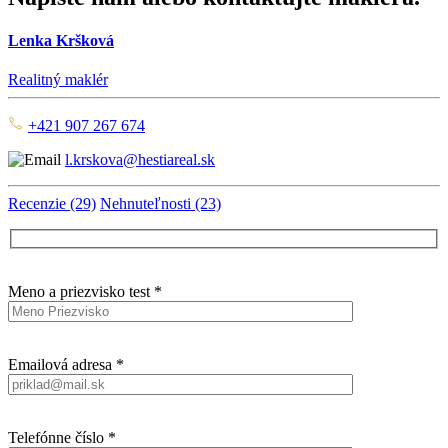
Lenka Kršková
Realitný maklér
+421 907 267 674
l.krskova@hestiareal.sk
Recenzie (29)
Nehnuteľnosti (23)
Meno a priezvisko test *
Emailová adresa *
Telefónne číslo *