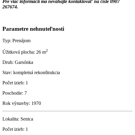
Pre viac informácií ma neváhajte kontaktovať na čísle 0907
267674.
Parametre nehnuteľnosti
Typ:
Prenájom
2
Úžitková plocha:
26 m
Druh:
Garsónka
Stav:
kompletná rekonštrukcia
Počet izieb:
1
Poschodie:
7
Rok výstavby:
1970
Lokalita:
Senica
Počet izieb:
1