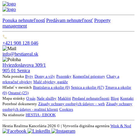
Ponuka nehnuteľností
Predávam nehnuteľnosť
Property
management
+421 908 128 046
info@hestiareal.sk
Hviezdoslavova 309/1
905 01 Senica
Naša ponuka
Byty
Domy a vily
Pozemky
Komerčné priestory
Chaty a
rekreačné objekty
Malé objekty, garáže
Hľadať v mestách
Bratislava a okolie (0)
Senica a okolie (67)
Trnava a okolie
(0)
Ostatné (25)
Mapa stránky
O nás
Naše služby
Makléri
Predané nehnuteľnosti
Blog
Kontakt
Potrebné dokumenty
Zásady ochrany osobných údajov – web
Zásady ochrany
osobných údajov - realitní klienti
Cookies
Na stiahnutie
HESTIA - EBOOK
Hestia Realitna Kancelária 2026 © | Vytvorila digitálna agentúra
Wink & Nod