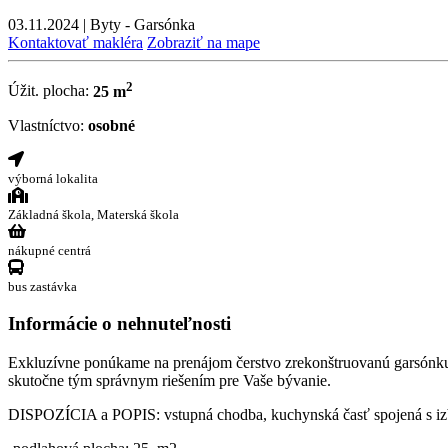
03.11.2024
|
Byty - Garsónka
Kontaktovať makléra
Zobraziť na mape
2
Úžit. plocha:
25 m
Vlastníctvo:
osobné
výborná lokalita
Základná škola, Materská škola
nákupné centrá
bus zastávka
Informácie o nehnuteľnosti
Exkluzívne ponúkame na prenájom čerstvo zrekonštruovanú garsónku 
skutočne tým správnym riešením pre Vaše bývanie.
DISPOZÍCIA a POPIS: vstupná chodba, kuchynská časť spojená s izb