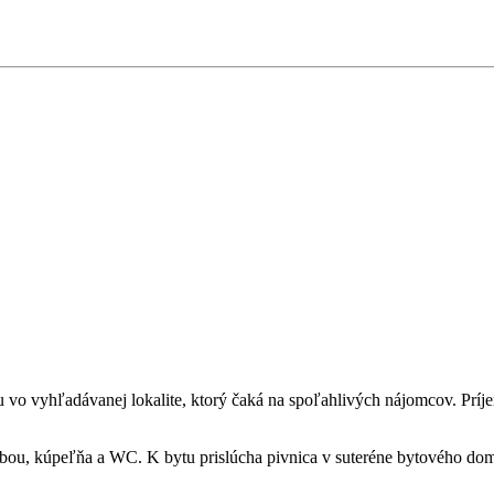
vo vyhľadávanej lokalite, ktorý čaká na spoľahlivých nájomcov. Prí
ou, kúpeľňa a WC. K bytu prislúcha pivnica v suteréne bytového do