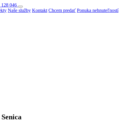
 128 046
ekty
Naše služby
Kontakt
Chcem predať
Ponuka nehnuteľností
 Senica