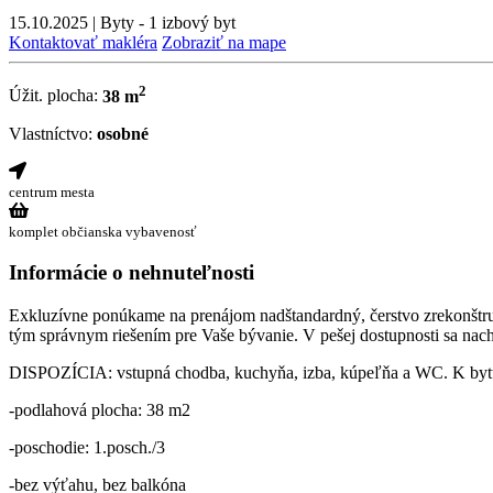
15.10.2025
|
Byty - 1 izbový byt
Kontaktovať makléra
Zobraziť na mape
2
Úžit. plocha:
38 m
Vlastníctvo:
osobné
centrum mesta
komplet občianska vybavenosť
Informácie o nehnuteľnosti
Exkluzívne ponúkame na prenájom nadštandardný, čerstvo zrekonštru
tým správnym riešením pre Vaše bývanie. V pešej dostupnosti sa nach
DISPOZÍCIA: vstupná chodba, kuchyňa, izba, kúpeľňa a WC. K bytu 
-podlahová plocha: 38 m2
-poschodie: 1.posch./3
-bez výťahu, bez balkóna