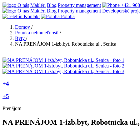
O nás
Makléri
Blog
Property management
+421 908
O nás
Makléri
Blog
Property management
Developerské proj
Kontakt
Poloha
Domov
/
Ponuka nehnuteľností
/
Byty
/
NA PRENÁJOM 1-izb.byt, Robotnícka ul., Senica
+4
+5
Prenájom
NA PRENÁJOM 1-izb.byt, Robotnícka ul.,