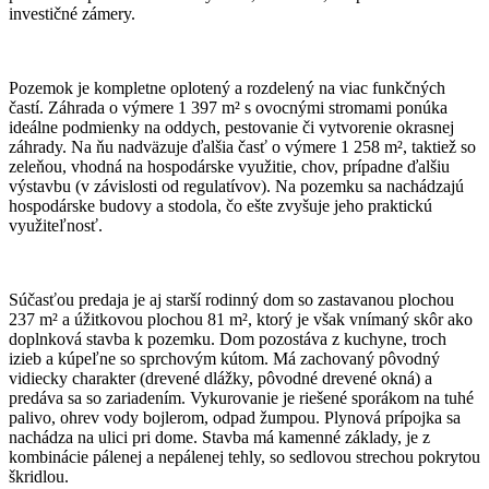
investičné zámery.
Pozemok je kompletne oplotený a rozdelený na viac funkčných
častí. Záhrada o výmere 1 397 m² s ovocnými stromami ponúka
ideálne podmienky na oddych, pestovanie či vytvorenie okrasnej
záhrady. Na ňu nadväzuje ďalšia časť o výmere 1 258 m², taktiež so
zeleňou, vhodná na hospodárske využitie, chov, prípadne ďalšiu
výstavbu (v závislosti od regulatívov). Na pozemku sa nachádzajú
hospodárske budovy a stodola, čo ešte zvyšuje jeho praktickú
využiteľnosť.
Súčasťou predaja je aj starší rodinný dom so zastavanou plochou
237 m² a úžitkovou plochou 81 m², ktorý je však vnímaný skôr ako
doplnková stavba k pozemku. Dom pozostáva z kuchyne, troch
izieb a kúpeľne so sprchovým kútom. Má zachovaný pôvodný
vidiecky charakter (drevené dlážky, pôvodné drevené okná) a
predáva sa so zariadením. Vykurovanie je riešené sporákom na tuhé
palivo, ohrev vody bojlerom, odpad žumpou. Plynová prípojka sa
nachádza na ulici pri dome. Stavba má kamenné základy, je z
kombinácie pálenej a nepálenej tehly, so sedlovou strechou pokrytou
škridlou.