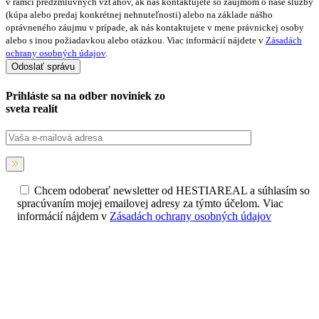
v rámci predzmluvných vzťahov, ak nás kontaktujete so záujmom o naše služby
(kúpa alebo predaj konkrétnej nehnuteľnosti) alebo na základe nášho
oprávneného záujmu v prípade, ak nás kontaktujete v mene právnickej osoby
alebo s inou požiadavkou alebo otázkou. Viac informácií nájdete v
Zásadách
ochrany osobných údajov
.
Prihláste sa na
odber noviniek
zo
sveta realít
Chcem odoberať newsletter od HESTIAREAL a súhlasím so
spracúvaním mojej emailovej adresy za týmto účelom. Viac
informácií nájdem v
Zásadách ochrany osobných údajov