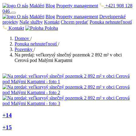
O nás
Makléri
Blog
Property management
+421 908 128
046
O nás
Makléri
Blog
Property management
Developerské
projekty
Naše služby
Kontakt
Chcem predať
Ponuka nehnuteľností
Kontakt
Poloha
Domov
/
Ponuka nehnuteľností
/
Pozemky
/
Na predaj: veľkorysý slnečný pozemok 2 892 m² v obci
Cerová pod Malými Karpatmi
+14
+15