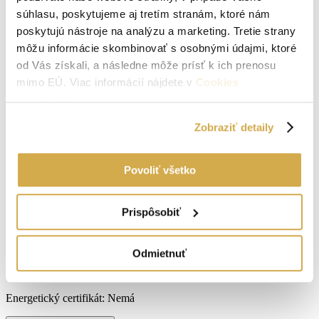
súhlasu, poskytujeme aj tretím stranám, ktoré nám
Typ:
Predaj
poskytujú nástroje na analýzu a marketing. Tretie strany
môžu informácie skombinovať s osobnými údajmi, ktoré
Druh:
pre rodinné domy
od Vás získali, a následne môže prísť k ich prenosu
Stav:
pôvodný stav
mimo EÚ. Viac informácií nájdete v
Cookies
podmienkach
.
2
Plocha pozemku:
2892 m
Zobraziť detaily
Lokalita:
Cerová
Podpivničený:
Nie
Povoliť všetko
Internet:
ano
Prispôsobiť
Príjazdová cesta:
asfaltová
Vodovod:
na pozemku
Odmietnuť
Vlastníctvo:
osobné
Energetický certifikát:
Nemá