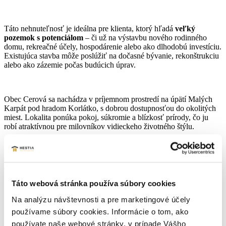
Táto nehnuteľnosť je ideálna pre klienta, ktorý hľadá
veľký
pozemok s potenciálom
– či už na výstavbu nového rodinného
domu, rekreačné účely, hospodárenie alebo ako dlhodobú investíciu.
Existujúca stavba môže poslúžiť na dočasné bývanie, rekonštrukciu
alebo ako zázemie počas budúcich úprav.
Obec Cerová sa nachádza v príjemnom prostredí na úpätí Malých
Karpát pod hradom Korlátko, s dobrou dostupnosťou do okolitých
miest. Lokalita ponúka pokoj, súkromie a blízkosť prírody, čo ju
robí atraktívnou pre milovníkov vidieckeho životného štýlu.
V prípade záujmu o obhliadku ma kontaktujte na tel. č. 0948 514
960, e-mail:
l.pestova@hestiareal.sk
, kľudne aj cez víkend.
V cene je zahrnutý kompletný právny aj hypotekárny servis,
Táto webová stránka používa súbory cookies
vypracovanie kúpnych zmlúv, overovanie podpisov, správne
poplatky na kataster, ako aj prepis energií a odovzdanie
Na analýzu návštevnosti a pre marketingové účely
nehnuteľnosti.
používame súbory cookies. Informácie o tom, ako
používate naše webové stránky, v prípade Vášho
Parametre nehnuteľnosti