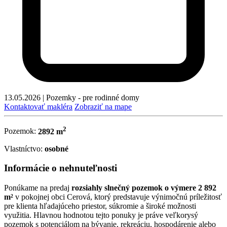
13.05.2026
|
Pozemky - pre rodinné domy
Kontaktovať makléra
Zobraziť na mape
2
Pozemok:
2892 m
Vlastníctvo:
osobné
Informácie o nehnuteľnosti
Ponúkame na predaj
rozsiahly slnečný pozemok o výmere 2 892
m²
v pokojnej obci Cerová, ktorý predstavuje výnimočnú príležitosť
pre klienta hľadajúceho priestor, súkromie a široké možnosti
využitia. Hlavnou hodnotou tejto ponuky je práve veľkorysý
pozemok s potenciálom na bývanie, rekreáciu, hospodárenie alebo