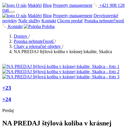
O nás
Makléri
Blog
Property management
+421 908 128
046
O nás
Makléri
Blog
Property management
Developerské
projekty
Naše služby
Kontakt
Chcem predať
Ponuka nehnuteľností
Kontakt
Poloha
Domov
/
Ponuka nehnuteľností
/
Chaty a rekreačné objekty
/
NA PREDAJ štýlová koliba v krásnej lokalite, Skalica
+23
+24
Predaj
NA PREDAJ štýlová koliba v krásnej