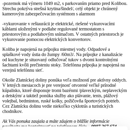
-pozemok má výmeru 1049 m2, s parkovaním priamo pred Kolibou.
Strechu pokrýva strešná krytina/šindel/, celý objekt je chránený
kamerovým zabezpečovacím systémom s alarmom
-vykurovanie v reštaurácii je elektrické, riešené vykurovacími
káblami uloženými v podlahe regulované termostatom s
priestorovým a podlahovým snímačom. V ostatných priestoroch je
vykurovanie pomocou elektrických konvertorov.
Koliba je napojená na prípojku miestnej vody. Odpadové a
splaškové vody ústia do žumpy /60m3/. Na prípojke z kanalizácie
od kuchyne je situovaný odlučovač tukov s dvomi kontrolnými
šachtami kvôli prečisteniu stoky. Telefónna prípojka je napojená na
verejnú telefónnu sieť.
Okolie Zlatníckej doliny ponúka veľa možností pre aktívny oddych.
V letných mesiacoch je pre verejnosť otvorené veľké prírodné
kúpalisko, ktoré disponuje tromi bazénmi /plaveckým, neplaveckým
a detským/ a taktiež ponúka služby ako plávanie, tenis, plážový
volejbal, bedminton, ruské kolky, požičovňa športových potrieb.
Cez Zlatnícku dolinu vedie niekoľko cyklotrás a turistických
chodníkov.
Ak Vás ponuka zaujala a máte záujem o bližšie informácie
neváhajte ma kontaktovať na telefónnom čísle –
0907 267 674.