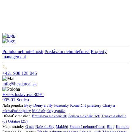
Ponuka nehnuteľností
Predávam nehnuteľnosť
Property
management
+421 908 128 046
info@hestiareal.sk
Hviezdoslavova 309/1
905 01 Senica
Naša ponuka
Byty
Domy a vily
Pozemky
Komerčné priestory
Chaty a
rekreačné objekty
Malé objekty, garáže
Hľadať v mestách
Bratislava a okolie (0)
Senica a okolie (69)
Trnava a okolie
(0)
Ostatné (25)
Mapa stránky
O nás
Naše služby
Makléri
Predané nehnuteľnosti
Blog
Kontakt
Potrebné dokumenty
Zásady ochrany osobných údajov – web
Zásady ochrany