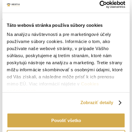
Nami uvedená cena je vrátane poplatku za sprostredkovanie
realitnou kanceláriou, vrátane právneho servisu a všetkých
poplatkov, ako overenie podpisov, katastrálne poplatky ...
Táto webová stránka používa súbory cookies
Parametre nehnuteľnosti
Na analýzu návštevnosti a pre marketingové účely
Typ:
Predaj
používame súbory cookies. Informácie o tom, ako
používate naše webové stránky, v prípade Vášho
2
Úžitková plocha:
651 m
súhlasu, poskytujeme aj tretím stranám, ktoré nám
Druh:
chata, chalupa
poskytujú nástroje na analýzu a marketing. Tretie strany
môžu informácie skombinovať s osobnými údajmi, ktoré
2
Zastavaná plocha:
510 m
od Vás získali, a následne môže prísť k ich prenosu
Stav:
pôvodný stav
mimo EÚ. Viac informácií nájdete v
Cookies
podmienkach
.
2
Plocha pozemku:
1049 m
Zobraziť detaily
Počet izieb:
4
Rok výstavby:
2008
Povoliť všetko
Lokalita:
Skalica