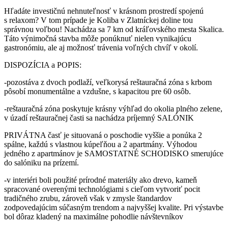
Hľadáte investičnú nehnuteľnosť v krásnom prostredí spojenú
s relaxom? V tom prípade je Koliba v Zlatníckej doline tou
správnou voľbou! Nachádza sa 7 km od kráľovského mesta Skalica.
Táto výnimočná stavba môže ponúknuť nielen vynikajúcu
gastronómiu, ale aj možnosť trávenia voľných chvíľ v okolí.
DISPOZÍCIA a POPIS:
-pozostáva z dvoch podlaží, veľkorysá reštauračná zóna s krbom
pôsobí monumentálne a vzdušne, s kapacitou pre 60 osôb.
-reštauračná zóna poskytuje krásny výhľad do okolia plného zelene,
v úzadí reštauračnej časti sa nachádza príjemný SALÓNIK
PRIVÁTNA časť je situovaná o poschodie vyššie a ponúka 2
spálne, každú s vlastnou kúpeľňou a 2 apartmány. Výhodou
jedného z apartmánov je SAMOSTATNÉ SCHODISKO smerujúce
do salóniku na prízemí.
-v interiéri boli použité prírodné materiály ako drevo, kameň
spracované overenými technológiami s cieľom vytvoriť pocit
tradičného zrubu, zároveň však v zmysle štandardov
zodpovedajúcim súčasným trendom a najvyššej kvalite. Pri výstavbe
bol dôraz kladený na maximálne pohodlie návštevníkov