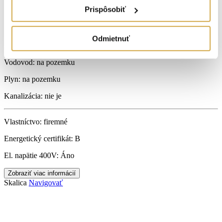
Prispôsobiť
Počet izieb:
4
Podpivničený:
Nie
Odmietnuť
Internet:
optické pripojenie
Vodovod:
na pozemku
Plyn:
na pozemku
Kanalizácia:
nie je
Vlastníctvo:
firemné
Energetický certifikát:
B
El. napätie 400V:
Áno
Zobraziť viac informácií
Skalica
Navigovať