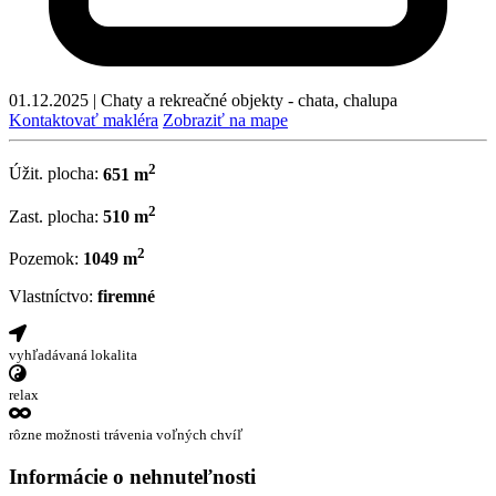
01.12.2025
|
Chaty a rekreačné objekty - chata, chalupa
Kontaktovať makléra
Zobraziť na mape
2
Úžit. plocha:
651 m
2
Zast. plocha:
510 m
2
Pozemok:
1049 m
Vlastníctvo:
firemné
vyhľadávaná lokalita
relax
rôzne možnosti trávenia voľných chvíľ
Informácie o nehnuteľnosti