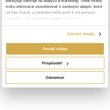
poskytujú nástroje na analýzu a marketing. Tretie strany
môžu informácie skombinovať s osobnými údajmi, ktoré
od Vás získali, a následne môže prísť k ich prenosu
mimo EÚ. Viac informácií nájdete v
Cookies
podmienkach
.
Zobraziť detaily
Povoliť všetko
Prispôsobiť
Odmietnuť