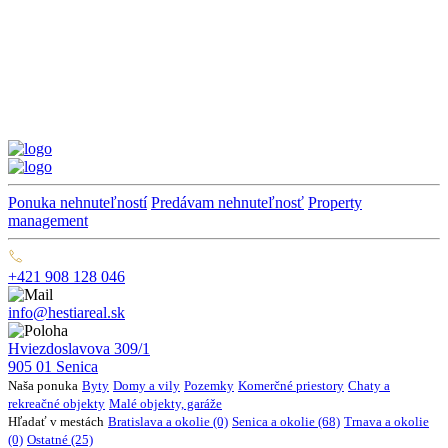
Ponuka nehnuteľností
Predávam nehnuteľnosť
Property
management
+421 908 128 046
info@hestiareal.sk
Hviezdoslavova 309/1
905 01 Senica
Naša ponuka
Byty
Domy a vily
Pozemky
Komerčné priestory
Chaty a
rekreačné objekty
Malé objekty, garáže
Hľadať v mestách
Bratislava a okolie (0)
Senica a okolie (68)
Trnava a okolie
(0)
Ostatné (25)