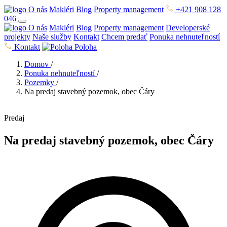
O nás
Makléri
Blog
Property management
+421 908 128
046
O nás
Makléri
Blog
Property management
Developerské
projekty
Naše služby
Kontakt
Chcem predať
Ponuka nehnuteľností
Kontakt
Poloha
Domov
/
Ponuka nehnuteľností
/
Pozemky
/
Na predaj stavebný pozemok, obec Čáry
Predaj
Na predaj stavebný pozemok, obec Čáry