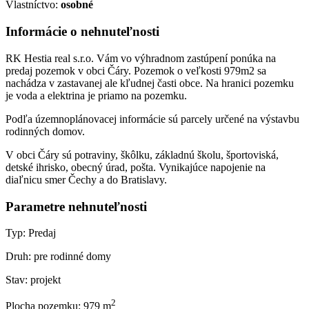
Vlastníctvo:
osobné
Informácie o nehnuteľnosti
RK Hestia real s.r.o. Vám vo výhradnom zastúpení ponúka na
predaj pozemok v obci Čáry. Pozemok o veľkosti 979m2 sa
nachádza v zastavanej ale kľudnej časti obce. Na hranici pozemku
je voda a elektrina je priamo na pozemku.
Podľa územnoplánovacej informácie sú parcely určené na výstavbu
rodinných domov.
V obci Čáry sú potraviny, škôlku, základnú školu, športoviská,
detské ihrisko, obecný úrad, pošta. Vynikajúce napojenie na
diaľnicu smer Čechy a do Bratislavy.
Parametre nehnuteľnosti
Typ:
Predaj
Druh:
pre rodinné domy
Stav:
projekt
2
Plocha pozemku:
979 m