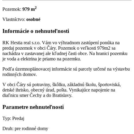
2
Pozemok:
979 m
Vlastníctvo:
osobné
Informácie o nehnuteľnosti
RK Hestia real s.r.o. Vám vo výhradnom zastúpení ponúka na
predaj pozemok v obci Čáry. Pozemok o veľkosti 979m2 sa
nachádza v zastavanej ale kľudnej časti obce. Na hranici pozemku
je voda a elektrina je priamo na pozemku.
Podľa územnoplánovacej informácie sú parcely určené na výstavbu
rodinných domov.
V obci Čáry sú potraviny, škôlku, základnú školu, športoviská,
detské ihrisko, obecný úrad, pošta. Vynikajúce napojenie na
diaľnicu smer Čechy a do Bratislavy.
Parametre nehnuteľnosti
Typ:
Predaj
Druh:
pre rodinné domy