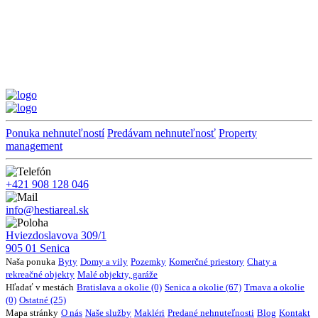
Ponuka nehnuteľností
Predávam nehnuteľnosť
Property
management
+421 908 128 046
info@hestiareal.sk
Hviezdoslavova 309/1
905 01 Senica
Naša ponuka
Byty
Domy a vily
Pozemky
Komerčné priestory
Chaty a
rekreačné objekty
Malé objekty, garáže
Hľadať v mestách
Bratislava a okolie (0)
Senica a okolie (67)
Trnava a okolie
(0)
Ostatné (25)
Mapa stránky
O nás
Naše služby
Makléri
Predané nehnuteľnosti
Blog
Kontakt