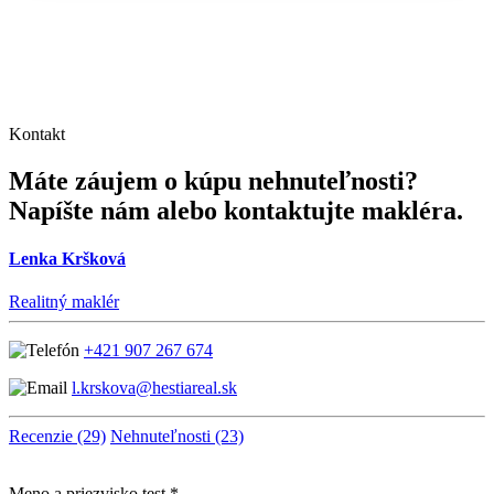
Kontakt
Máte záujem o kúpu nehnuteľnosti?
Napíšte nám alebo kontaktujte makléra.
Lenka Kršková
Realitný maklér
+421 907 267 674
l.krskova@hestiareal.sk
Recenzie (29)
Nehnuteľnosti (23)
Meno a priezvisko test *