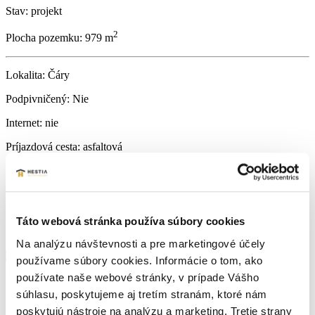
Stav:
projekt
2
Plocha pozemku:
979 m
Lokalita:
Čáry
Podpivničený:
Nie
Internet:
nie
Príjazdová cesta:
asfaltová
Vodovod:
neuvedené
Vlastníctvo:
osobné
Táto webová stránka používa súbory cookies
Energetický certifikát:
A
Na analýzu návštevnosti a pre marketingové účely
Zobraziť viac informácií
používame súbory cookies. Informácie o tom, ako
Čáry
Navigovať
používate naše webové stránky, v prípade Vášho
súhlasu, poskytujeme aj tretím stranám, ktoré nám
poskytujú nástroje na analýzu a marketing. Tretie strany