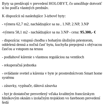
Byty sa predávajú v prevedení HOLOBYT, čo umožňuje dotvoriť
si ho podľa vlastných predstáv.
K dispozícii sú nasledujúce 3-izbové byty:
- výmera 62,7 m2, nachádzajúce sa na , 1.NP, 2.NP, 3.NP
-výmera 58,1 m2 - nachádzajúce sa na 3.NP - cena:
95.300,- €
- dispozícia: vstupná chodba s bohatým úložným priestorom,
oddelená denná a nočná časť bytu, kuchyňa prepojená s obývacou
časťou a vstupom na terasu
- podlahové kúrenie s vlastnou reguláciou na ventiloch
- rekuperačná jednotka
- ovládanie svetiel a kúrenia v byte je prostredníctvom Smart home
systému
- zásuvky, vypínače, dátová zásuvka
- byt je dostatočne presvetlený vďaka kvalitným francúzskym
hliníkovým oknám s izolačným trojsklom vo farebnom prevedení
šedá