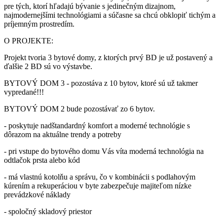
pre tých, ktorí hľadajú bývanie s jedinečným dizajnom,
najmodernejšími technológiami a súčasne sa chcú obklopiť tichým a
príjemným prostredím.
O PROJEKTE:
Projekt tvoria 3 bytové domy, z ktorých prvý BD je už postavený a
ďalšie 2 BD sú vo výstavbe.
BYTOVÝ DOM 3 - pozostáva z 10 bytov, ktoré sú už takmer
vypredané!!!
BYTOVÝ DOM 2 bude pozostávať zo 6 bytov.
- poskytuje nadštandardný komfort a moderné technológie s
dôrazom na aktuálne trendy a potreby
- pri vstupe do bytového domu Vás víta moderná technológia na
odtlačok prsta alebo kód
- má vlastnú kotolňu a správu, čo v kombinácii s podlahovým
kúrením a rekuperáciou v byte zabezpečuje majiteľom nízke
prevádzkové náklady
- spoločný skladový priestor