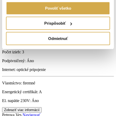
Druh:
3 izbový byt
Povoliť všetko
Stav:
projekt
Počet izieb:
3
Prispôsobiť
Rok výstavby:
2025
Odmietnuť
Lokalita:
Petrova Ves
Počet izieb:
3
Podpivničený:
Áno
Internet:
optické pripojenie
Vlastníctvo:
firemné
Energetický certifikát:
A
El. napätie 230V:
Áno
Zobraziť viac informácií
Petrova Ves
Navigovať