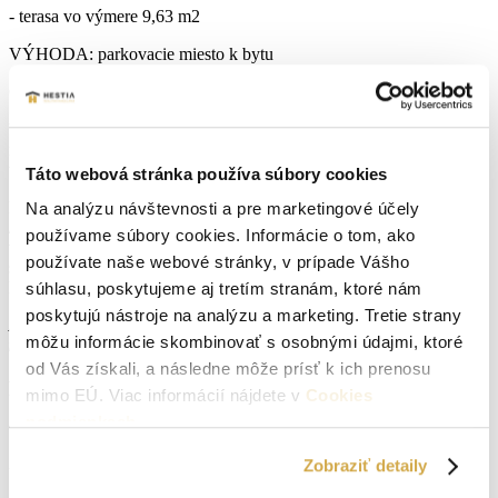
- terasa vo výmere 9,63 m2
VÝHODA: parkovacie miesto k bytu
Cena bytu v stave HOLOBYT – 99.160,-€ s DPH
V ponuke máme aj iné dispozície a výmery, rozličné podlažia,
neváhajte ma osloviť pre ponuku. Zostáva už len pár bytov, ktoré sú
voľné!!!
Táto webová stránka používa súbory cookies
LOKALITA ponúka viacero možností na aktívny oddych v prírode
Na analýzu návštevnosti a pre marketingové účely
/cykloturistika, hubárčenie/ Zároveň poskytuje kompletnú občiansku
používame súbory cookies. Informácie o tom, ako
vybavenosť- škola, škôlka, potraviny, pošta, lekáreň, zdravotné
používate naše webové stránky, v prípade Vášho
stredisko. Obec sa nachádza na trase Senica 20 km, Skalica 18 km,
Holíč 10 km, Hodonín 16 km.
súhlasu, poskytujeme aj tretím stranám, ktoré nám
poskytujú nástroje na analýzu a marketing. Tretie strany
Ak Vás ponuka zaujala a máte záujem o bližšie informácie
môžu informácie skombinovať s osobnými údajmi, ktoré
neváhajte ma kontaktovať na telefónnom čísle – 0907 267674.
od Vás získali, a následne môže prísť k ich prenosu
Parametre nehnuteľnosti
mimo EÚ. Viac informácií nájdete v
Cookies
podmienkach
.
Typ:
Predaj
Zobraziť detaily
2
Úžitková plocha:
58 m