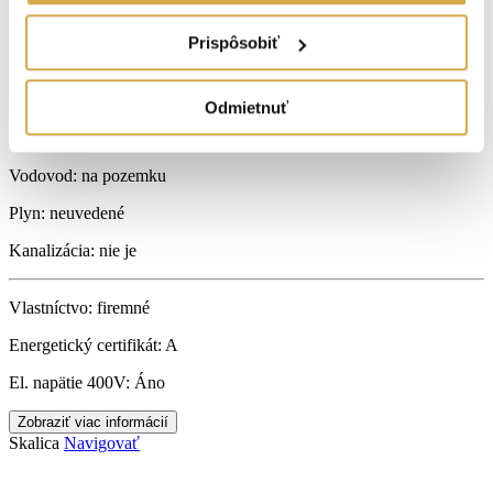
Lokalita:
Skalica
Prispôsobiť
Počet izieb:
4
Podpivničený:
Nie
Odmietnuť
Internet:
optické pripojenie
Vodovod:
na pozemku
Plyn:
neuvedené
Kanalizácia:
nie je
Vlastníctvo:
firemné
Energetický certifikát:
A
El. napätie 400V:
Áno
Zobraziť viac informácií
Skalica
Navigovať