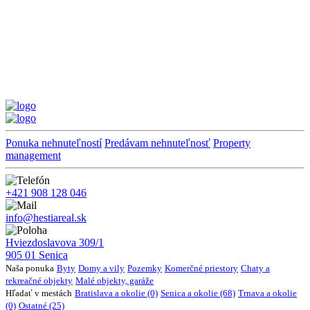
Ponuka nehnuteľností
Predávam nehnuteľnosť
Property
management
+421 908 128 046
info@hestiareal.sk
Hviezdoslavova 309/1
905 01 Senica
Naša ponuka
Byty
Domy a vily
Pozemky
Komerčné priestory
Chaty a
rekreačné objekty
Malé objekty, garáže
Hľadať v mestách
Bratislava a okolie (0)
Senica a okolie (68)
Trnava a okolie
(0)
Ostatné (25)