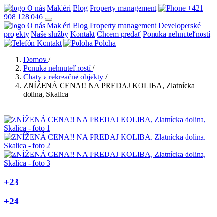
O nás
Makléri
Blog
Property management
+421
908 128 046
O nás
Makléri
Blog
Property management
Developerské
projekty
Naše služby
Kontakt
Chcem predať
Ponuka nehnuteľností
Kontakt
Poloha
Domov
/
Ponuka nehnuteľností
/
Chaty a rekreačné objekty
/
ZNÍŽENÁ CENA!! NA PREDAJ KOLIBA, Zlatnícka
dolina, Skalica
+23
+24