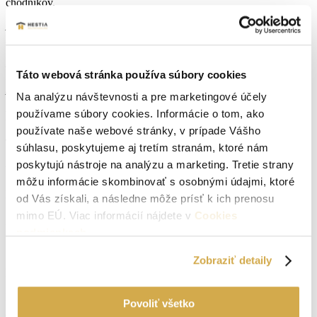
chodníkov.
Ak Vás ponuka zaujala a máte záujem o bližšie informácie
neváhajte ma kontaktovať na telefónnom čísle –
0907 267 674.
Nami uvedená cena je vrátane poplatku za sprostredkovanie
Táto webová stránka používa súbory cookies
realitnou kanceláriou, vrátane právneho servisu a všetkých
poplatkov, ako overenie podpisov, katastrálne poplatky ...
Na analýzu návštevnosti a pre marketingové účely
používame súbory cookies. Informácie o tom, ako
Parametre nehnuteľnosti
používate naše webové stránky, v prípade Vášho
Typ:
Predaj
súhlasu, poskytujeme aj tretím stranám, ktoré nám
poskytujú nástroje na analýzu a marketing. Tretie strany
2
Úžitková plocha:
651 m
môžu informácie skombinovať s osobnými údajmi, ktoré
Druh:
chata, chalupa
od Vás získali, a následne môže prísť k ich prenosu
mimo EÚ. Viac informácií nájdete v
Cookies
2
Zastavaná plocha:
510 m
podmienkach
.
Stav:
pôvodný stav
Zobraziť detaily
2
Plocha pozemku:
1049 m
Počet izieb:
4
Povoliť všetko