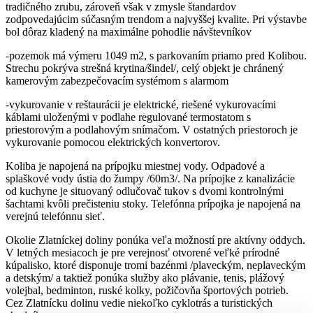
tradičného zrubu, zároveň však v zmysle štandardov
zodpovedajúcim súčasným trendom a najvyššej kvalite. Pri výstavbe
bol dôraz kladený na maximálne pohodlie návštevníkov
-pozemok má výmeru 1049 m2, s parkovaním priamo pred Kolibou.
Strechu pokrýva strešná krytina/šindel/, celý objekt je chránený
kamerovým zabezpečovacím systémom s alarmom
-vykurovanie v reštaurácii je elektrické, riešené vykurovacími
káblami uloženými v podlahe regulované termostatom s
priestorovým a podlahovým snímačom. V ostatných priestoroch je
vykurovanie pomocou elektrických konvertorov.
Koliba je napojená na prípojku miestnej vody. Odpadové a
splaškové vody ústia do žumpy /60m3/. Na prípojke z kanalizácie
od kuchyne je situovaný odlučovač tukov s dvomi kontrolnými
šachtami kvôli prečisteniu stoky. Telefónna prípojka je napojená na
verejnú telefónnu sieť.
Okolie Zlatníckej doliny ponúka veľa možností pre aktívny oddych.
V letných mesiacoch je pre verejnosť otvorené veľké prírodné
kúpalisko, ktoré disponuje tromi bazénmi /plaveckým, neplaveckým
a detským/ a taktiež ponúka služby ako plávanie, tenis, plážový
volejbal, bedminton, ruské kolky, požičovňa športových potrieb.
Cez Zlatnícku dolinu vedie niekoľko cyklotrás a turistických