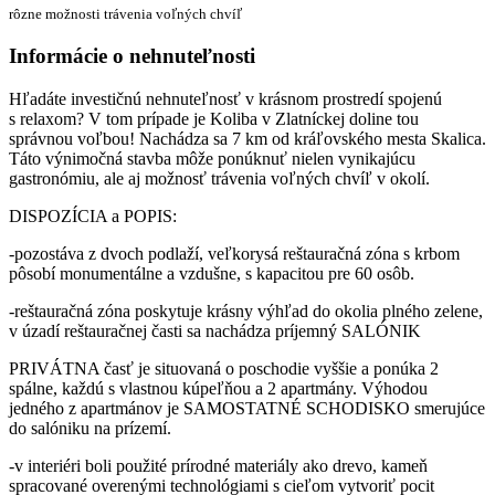
rôzne možnosti trávenia voľných chvíľ
Informácie o nehnuteľnosti
Hľadáte investičnú nehnuteľnosť v krásnom prostredí spojenú
s relaxom? V tom prípade je Koliba v Zlatníckej doline tou
správnou voľbou! Nachádza sa 7 km od kráľovského mesta Skalica.
Táto výnimočná stavba môže ponúknuť nielen vynikajúcu
gastronómiu, ale aj možnosť trávenia voľných chvíľ v okolí.
DISPOZÍCIA a POPIS:
-pozostáva z dvoch podlaží, veľkorysá reštauračná zóna s krbom
pôsobí monumentálne a vzdušne, s kapacitou pre 60 osôb.
-reštauračná zóna poskytuje krásny výhľad do okolia plného zelene,
v úzadí reštauračnej časti sa nachádza príjemný SALÓNIK
PRIVÁTNA časť je situovaná o poschodie vyššie a ponúka 2
spálne, každú s vlastnou kúpeľňou a 2 apartmány. Výhodou
jedného z apartmánov je SAMOSTATNÉ SCHODISKO smerujúce
do salóniku na prízemí.
-v interiéri boli použité prírodné materiály ako drevo, kameň
spracované overenými technológiami s cieľom vytvoriť pocit