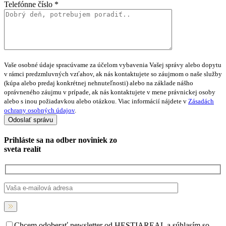
Telefónne číslo *
Vaše osobné údaje spracúvame za účelom vybavenia Vašej správy alebo dopytu
v rámci predzmluvných vzťahov, ak nás kontaktujete so záujmom o naše služby
(kúpa alebo predaj konkrétnej nehnuteľnosti) alebo na základe nášho
oprávneného záujmu v prípade, ak nás kontaktujete v mene právnickej osoby
alebo s inou požiadavkou alebo otázkou. Viac informácií nájdete v
Zásadách
ochrany osobných údajov
.
Prihláste sa na
odber noviniek
zo
sveta realít
Chcem odoberať newsletter od HESTIAREAL a súhlasím so