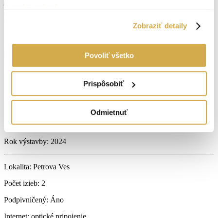
poplatkov, ako overenie podpisov, katastrálne poplatky ...
podmienkach
.
Financovanie zabezpečíme bezplatne s najlepšími podmienkami
na trhu.
Zobraziť detaily
Parametre nehnuteľnosti
Povoliť všetko
Typ:
Predaj
2
Úžitková plocha:
44 m
Prispôsobiť
Druh:
2 izbový byt
Stav:
vo výstavbe
Odmietnuť
Počet izieb:
2
Rok výstavby:
2024
Lokalita:
Petrova Ves
Počet izieb:
2
Podpivničený:
Áno
Internet:
optické pripojenie