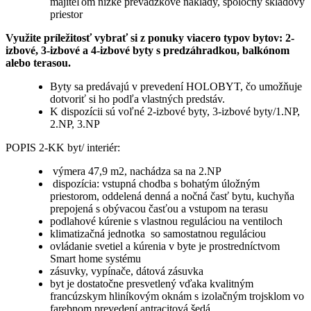
majiteľom nízke prevádzkové náklady, spoločný skladový
priestor
Využite príležitosť vybrať si z ponuky viacero typov bytov: 2-
izbové, 3-izbové a 4-izbové byty s predzáhradkou, balkónom
alebo terasou.
Byty sa predávajú v prevedení HOLOBYT, čo umožňuje
dotvoriť si ho podľa vlastných predstáv.
K dispozícii sú voľné 2-izbové byty, 3-izbové byty/1.NP,
2.NP, 3.NP
POPIS 2-KK byt/ interiér:
výmera 47,9 m2, nachádza sa na 2.NP
dispozícia: vstupná chodba s bohatým úložným
priestorom, oddelená denná a nočná časť bytu, kuchyňa
prepojená s obývacou časťou a vstupom na terasu
podlahové kúrenie s vlastnou reguláciou na ventiloch
klimatizačná jednotka so samostatnou reguláciou
ovládanie svetiel a kúrenia v byte je prostredníctvom
Smart home systému
zásuvky, vypínače, dátová zásuvka
byt je dostatočne presvetlený vďaka kvalitným
francúzskym hliníkovým oknám s izolačným trojsklom vo
farebnom prevedení antracitová šedá