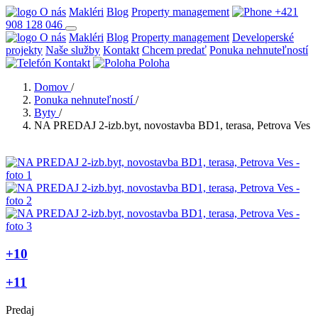
O nás
Makléri
Blog
Property management
+421
908 128 046
O nás
Makléri
Blog
Property management
Developerské
projekty
Naše služby
Kontakt
Chcem predať
Ponuka nehnuteľností
Kontakt
Poloha
Domov
/
Ponuka nehnuteľností
/
Byty
/
NA PREDAJ 2-izb.byt, novostavba BD1, terasa, Petrova Ves
+10
+11
Predaj