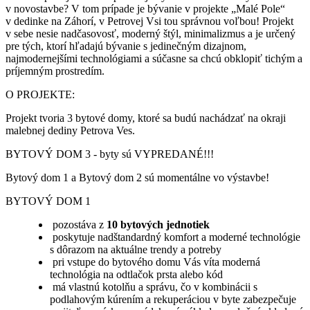
v novostavbe? V tom prípade je bývanie v projekte „Malé Pole“
v dedinke na Záhorí, v Petrovej Vsi tou správnou voľbou! Projekt
v sebe nesie nadčasovosť, moderný štýl, minimalizmus a je určený
pre tých, ktorí hľadajú bývanie s jedinečným dizajnom,
najmodernejšími technológiami a súčasne sa chcú obklopiť tichým a
príjemným prostredím.
O PROJEKTE:
Projekt tvoria 3 bytové domy, ktoré sa budú nachádzať na okraji
malebnej dediny Petrova Ves.
BYTOVÝ DOM 3 - byty sú VYPREDANÉ!!!
Bytový dom 1 a Bytový dom 2 sú momentálne vo výstavbe!
BYTOVÝ DOM 1
pozostáva z
10 bytových jednotiek
poskytuje nadštandardný komfort a moderné technológie
s dôrazom na aktuálne trendy a potreby
pri vstupe do bytového domu Vás víta moderná
technológia na odtlačok prsta alebo kód
má vlastnú kotolňu a správu, čo v kombinácii s
podlahovým kúrením a rekuperáciou v byte zabezpečuje