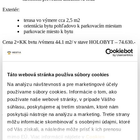
Exteriér:
terasa vo výmere cca 2,5 m2
orientácia bytu pohľadovo k parkovacím miestam
parkovacie miesto k bytu
Cena 2+KK bytu /výmera 44,1 m2/ v stave HOLOBYT – 74.630,-
€ s DPH
V ponuke máme aj iné dispozície a výmery, rozličné podlažia,
neváhajte ma osloviť pre ponuku. Zostáva už len pár bytov, ktoré
sú voľné!!!
Táto webová stránka používa súbory cookies
LOKALITA ponúka viacero možností na aktívny oddych v prírode
Na analýzu návštevnosti a pre marketingové účely
/cykloturistika, hubárčenie/ Zároveň poskytuje kompletnú občiansku
vybavenosť- škola, škôlka, potraviny, pošta, lekáreň, zdravotné
používame súbory cookies. Informácie o tom, ako
stredisko. Obec sa nachádza na trase Senica 20 km, Skalica 18 km,
používate naše webové stránky, v prípade Vášho
Holíč 10 km, Hodonín 16 km.
súhlasu, poskytujeme aj tretím stranám, ktoré nám
Ak máte záujem o bližšie informácie neváhajte ma kontaktovať na
poskytujú nástroje na analýzu a marketing. Tretie strany
telefónnom čísle – 0907 267674.
môžu informácie skombinovať s osobnými údajmi, ktoré
od Vás získali, a následne môže prísť k ich prenosu
Nami uvedená cena je vrátane poplatku za sprostredkovanie
realitnou kanceláriou, vrátane právneho servisu a všetkých
mimo EÚ. Viac informácií nájdete v
Cookies