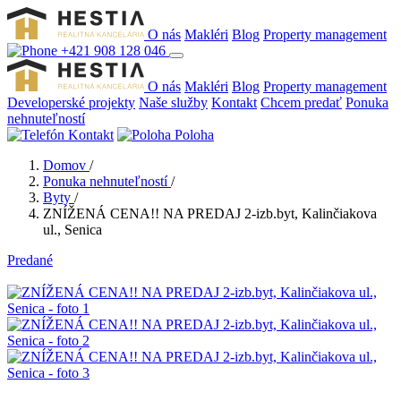
O nás
Makléri
Blog
Property management
+421 908 128 046
O nás
Makléri
Blog
Property management
Developerské projekty
Naše služby
Kontakt
Chcem predať
Ponuka
nehnuteľností
Kontakt
Poloha
Domov
/
Ponuka nehnuteľností
/
Byty
/
ZNÍŽENÁ CENA!! NA PREDAJ 2-izb.byt, Kalinčiakova
ul., Senica
Predané