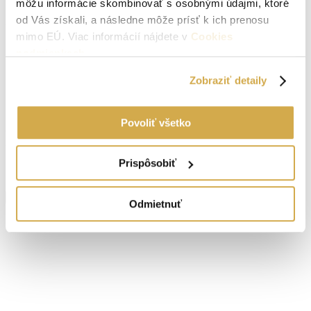
môžu informácie skombinovať s osobnými údajmi, ktoré
Počet izieb:
2
od Vás získali, a následne môže prísť k ich prenosu
mimo EÚ. Viac informácií nájdete v
Cookies
Lokalita:
Senica
podmienkach
.
Počet izieb:
2
Zobraziť detaily
Podpivničený:
Áno
Internet:
nie je
Povoliť všetko
Vlastníctvo:
osobné
Prispôsobiť
Energetický certifikát:
A
Zobraziť viac informácií
Odmietnuť
Senica
Navigovať