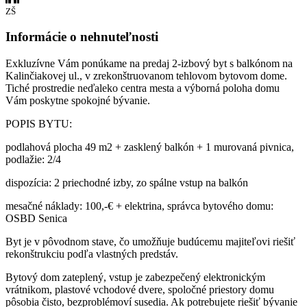
ZŠ
Informácie o nehnuteľnosti
Exkluzívne Vám ponúkame na predaj 2-izbový byt s balkónom na
Kalinčiakovej ul., v zrekonštruovanom tehlovom bytovom dome.
Tiché prostredie neďaleko centra mesta a výborná poloha domu
Vám poskytne spokojné bývanie.
POPIS BYTU:
podlahová plocha 49 m2 + zasklený balkón + 1 murovaná pivnica,
podlažie: 2/4
dispozícia: 2 priechodné izby, zo spálne vstup na balkón
mesačné náklady: 100,-€ + elektrina, správca bytového domu:
OSBD Senica
Byt je v pôvodnom stave, čo umožňuje budúcemu majiteľovi riešiť
rekonštrukciu podľa vlastných predstáv.
Bytový dom zateplený, vstup je zabezpečený elektronickým
vrátnikom, plastové vchodové dvere, spoločné priestory domu
pôsobia čisto, bezproblémoví susedia. Ak potrebujete riešiť bývanie