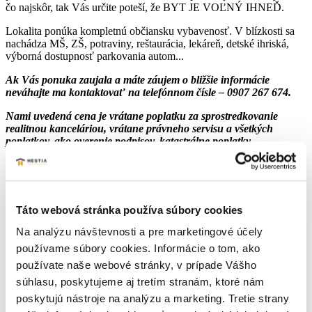
čo najskôr, tak Vás určite poteší, že BYT JE VOĽNÝ IHNEĎ.
Lokalita ponúka kompletnú občiansku vybavenosť. V blízkosti sa
nachádza MŠ, ZŠ, potraviny, reštaurácia, lekáreň, detské ihriská,
výborná dostupnosť parkovania autom...
Ak Vás ponuka zaujala a máte záujem o bližšie informácie
neváhajte ma kontaktovať na telefónnom čísle – 0907 267 674.
Nami uvedená cena je vrátane poplatku za sprostredkovanie
realitnou kanceláriou, vrátane právneho servisu a všetkých
poplatkov, ako overenie podpisov, katastrálne poplatky ...
Financovanie zabezpečíme bezplatne s najlepšími podmienkami
na trhu.
Parametre nehnuteľnosti
Táto webová stránka používa súbory cookies
Typ:
Predaj
Na analýzu návštevnosti a pre marketingové účely
2
Úžitková plocha:
49 m
používame súbory cookies. Informácie o tom, ako
používate naše webové stránky, v prípade Vášho
Druh:
2 izbový byt
súhlasu, poskytujeme aj tretím stranám, ktoré nám
Stav:
pôvodný stav
poskytujú nástroje na analýzu a marketing. Tretie strany