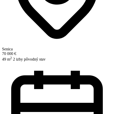
Senica
70 000 €
2
49 m
2 izby
pôvodný stav