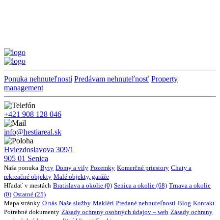
Ponuka nehnuteľností
Predávam nehnuteľnosť
Property
management
+421 908 128 046
info@hestiareal.sk
Hviezdoslavova 309/1
905 01 Senica
Naša ponuka
Byty
Domy a vily
Pozemky
Komerčné priestory
Chaty a
rekreačné objekty
Malé objekty, garáže
Hľadať v mestách
Bratislava a okolie (0)
Senica a okolie (68)
Trnava a okolie
(0)
Ostatné (25)
Mapa stránky
O nás
Naše služby
Makléri
Predané nehnuteľnosti
Blog
Kontakt
Potrebné dokumenty
Zásady ochrany osobných údajov – web
Zásady ochrany