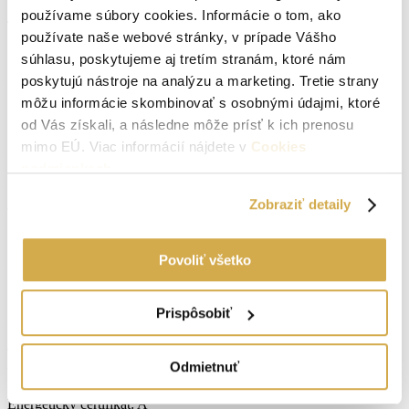
používame súbory cookies. Informácie o tom, ako
Typ:
Predaj
používate naše webové stránky, v prípade Vášho
2
súhlasu, poskytujeme aj tretím stranám, ktoré nám
Úžitková plocha:
63 m
poskytujú nástroje na analýzu a marketing. Tretie strany
Druh:
2 izbový byt
môžu informácie skombinovať s osobnými údajmi, ktoré
Stav:
kompletná rekonštrukcia
od Vás získali, a následne môže prísť k ich prenosu
mimo EÚ. Viac informácií nájdete v
Cookies
Počet izieb:
3
podmienkach
.
Rok výstavby:
1970
Zobraziť detaily
Lokalita:
Skalica
Povoliť všetko
Počet izieb:
3
Podpivničený:
Áno
Prispôsobiť
Internet:
optické pripojenie
Odmietnuť
Vlastníctvo:
osobné
Energetický certifikát:
A