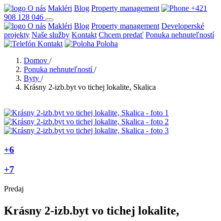
O nás
Makléri
Blog
Property management
+421
908 128 046
O nás
Makléri
Blog
Property management
Developerské
projekty
Naše služby
Kontakt
Chcem predať
Ponuka nehnuteľností
Kontakt
Poloha
Domov
/
Ponuka nehnuteľností
/
Byty
/
Krásny 2-izb.byt vo tichej lokalite, Skalica
+6
+7
Predaj
Krásny 2-izb.byt vo tichej lokalite,