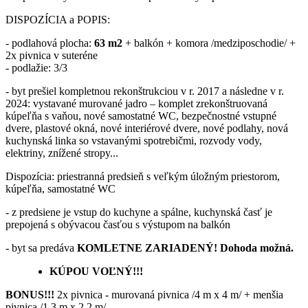
DISPOZÍCIA a POPIS:
- podlahová plocha:
63 m2
+ balkón + komora /medziposchodie/ +
2x pivnica v suteréne
- podlažie: 3/3
- byt prešiel kompletnou rekonštrukciou v r. 2017 a následne v r.
2024: vystavané murované jadro – komplet zrekonštruovaná
kúpeľňa s vaňou, nové samostatné WC, bezpečnostné vstupné
dvere, plastové okná, nové interiérové dvere, nové podlahy, nová
kuchynská linka so vstavanými spotrebičmi, rozvody vody,
elektriny, znížené stropy...
Dispozícia: priestranná predsieň s veľkým úložným priestorom,
kúpeľňa, samostatné WC
- z predsiene je vstup do kuchyne a spálne, kuchynská časť je
prepojená s obývacou časťou s výstupom na balkón
- byt sa predáva
KOMLETNE ZARIADENÝ! Dohoda možná.
KÚPOU VOĽNÝ!!!
BONUS!!!
2x pivnica - murovaná pivnica /4 m x 4 m/ + menšia
pivnica /1,3 m x 2,2 m/