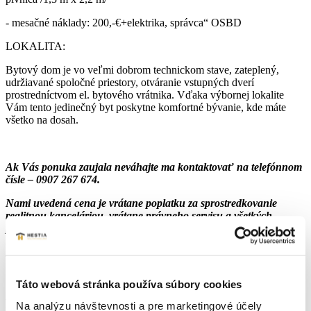
- mesačné náklady: 200,-€+elektrika, správca“ OSBD
LOKALITA:
Bytový dom je vo veľmi dobrom technickom stave, zateplený,
udržiavané spoločné priestory, otváranie vstupných dverí
prostredníctvom el. bytového vrátnika. Vďaka výbornej lokalite
Vám tento jedinečný byt poskytne komfortné bývanie, kde máte
všetko na dosah.
Ak Vás ponuka zaujala neváhajte ma kontaktovať na telefónnom
čísle – 0907 267 674.
Nami uvedená cena je vrátane poplatku za sprostredkovanie
realitnou kanceláriou, vrátane právneho servisu a všetkých
poplatkov, ako overenie podpisov, katastrálne poplatky ...
Financovanie zabezpečíme bezplatne s najlepšími podmienkami
na trhu.
Táto webová stránka používa súbory cookies
Parametre nehnuteľnosti
Na analýzu návštevnosti a pre marketingové účely