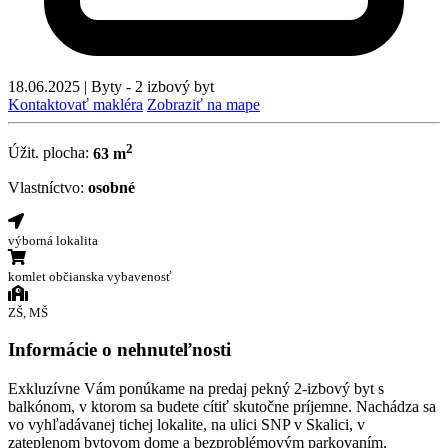
18.06.2025
|
Byty - 2 izbový byt
Kontaktovať makléra
Zobraziť na mape
2
Úžit. plocha:
63 m
Vlastníctvo:
osobné
výborná lokalita
komlet občianska vybavenosť
ZŠ, MŠ
Informácie o nehnuteľnosti
Exkluzívne Vám ponúkame na predaj pekný 2-izbový byt s
balkónom, v ktorom sa budete cítiť skutočne príjemne. Nachádza sa
vo vyhľadávanej tichej lokalite, na ulici SNP v Skalici, v
zateplenom bytovom dome a bezproblémovým parkovaním.