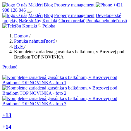
O nás
Makléri
Blog
Property management
+421
908 128 046
O nás
Makléri
Blog
Property management
Developerské
projekty
Naše služby
Kontakt
Chcem predať
Ponuka nehnuteľností
Kontakt
Poloha
Domov
/
Ponuka nehnuteľností
/
Byty
/
Kompletne zariadená garsónka s balkónom, v Brezovej pod
Bradlom TOP NOVINKA
Predané
+13
+14