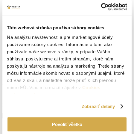
Stav:
kompletná rekonštrukcia
Počet izieb:
1
Rok výstavby:
1981
Táto webová stránka používa súbory cookies
Na analýzu návštevnosti a pre marketingové účely
Lokalita:
Brezová pod Bradlom
používame súbory cookies. Informácie o tom, ako
Počet izieb:
1
používate naše webové stránky, v prípade Vášho
súhlasu, poskytujeme aj tretím stranám, ktoré nám
Podpivničený:
Áno
poskytujú nástroje na analýzu a marketing. Tretie strany
Internet:
ano
môžu informácie skombinovať s osobnými údajmi, ktoré
od Vás získali, a následne môže prísť k ich prenosu
Okná:
Plastové okná
mimo EÚ. Viac informácií nájdete v
Cookies
podmienkach
.
Vlastníctvo:
osobné
Energetický certifikát:
Nemá
Zobraziť detaily
Zobraziť viac informácií
Brezová pod Bradlom
Navigovať
Povoliť všetko
https://maps.app.goo.gl/qw1k1RN3aSQTEqqs9