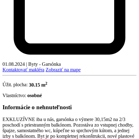
01.08.2024
|
Byty - Garsónka
Kontaktovať makléra
Zobraziť na mape
2
Úžit. plocha:
30.15 m
Vlastníctvo:
osobné
Informácie o nehnuteľnosti
EXKLUZÍVNE iba u nás, garsónka o výmere 30,15m2 na 2/3
poschodí s priestranným balkónom. Pozostáva zo vstupnej chodby,
špajze, samostatného wc, kúpeľne so sprchovým kútom, a jednej
izby s balkónom. Byt je po kompletnej rekonštrukcii, nové plastové