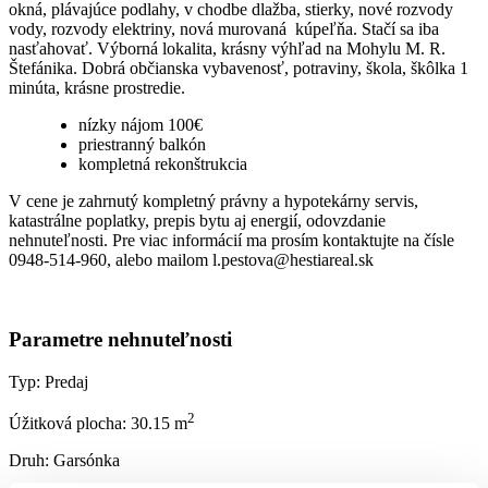
okná, plávajúce podlahy, v chodbe dlažba, stierky, nové rozvody
vody, rozvody elektriny, nová murovaná kúpeľňa. Stačí sa iba
nasťahovať. Výborná lokalita, krásny výhľad na Mohylu M. R.
Štefánika. Dobrá občianska vybavenosť, potraviny, škola, škôlka 1
minúta, krásne prostredie.
nízky nájom 100€
priestranný balkón
kompletná rekonštrukcia
V cene je zahrnutý kompletný právny a hypotekárny servis,
katastrálne poplatky, prepis bytu aj energií, odovzdanie
nehnuteľnosti. Pre viac informácií ma prosím kontaktujte na čísle
0948-514-960, alebo mailom l.pestova@hestiareal.sk
Parametre nehnuteľnosti
Typ:
Predaj
2
Úžitková plocha:
30.15 m
Druh:
Garsónka