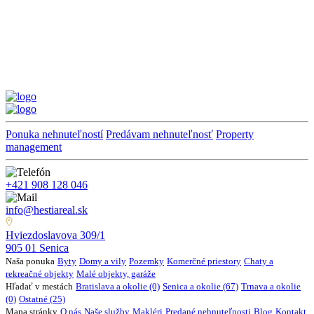
Ponuka nehnuteľností
Predávam nehnuteľnosť
Property
management
+421 908 128 046
info@hestiareal.sk
Hviezdoslavova 309/1
905 01 Senica
Naša ponuka
Byty
Domy a vily
Pozemky
Komerčné priestory
Chaty a
rekreačné objekty
Malé objekty, garáže
Hľadať v mestách
Bratislava a okolie (0)
Senica a okolie (67)
Trnava a okolie
(0)
Ostatné (25)
Mapa stránky
O nás
Naše služby
Makléri
Predané nehnuteľnosti
Blog
Kontakt