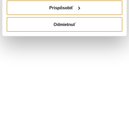
Prispôsobiť
Odmietnuť