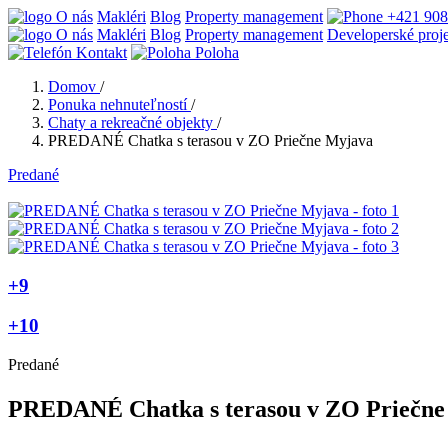
O nás
Makléri
Blog
Property management
+421 908
O nás
Makléri
Blog
Property management
Developerské proj
Kontakt
Poloha
Domov
/
Ponuka nehnuteľností
/
Chaty a rekreačné objekty
/
PREDANÉ Chatka s terasou v ZO Priečne Myjava
Predané
+9
+10
Predané
PREDANÉ Chatka s terasou v ZO Priečne