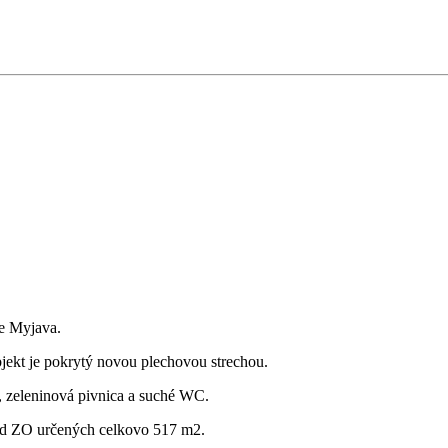
e Myjava.
bjekt je pokrytý novou plechovou strechou.
ň, zeleninová pivnica a suché WC.
od ZO určených celkovo 517 m2.