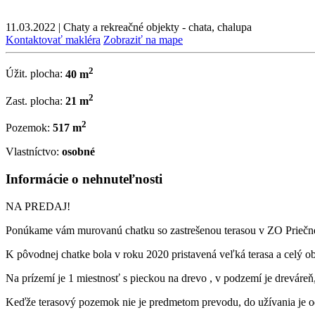
11.03.2022
|
Chaty a rekreačné objekty - chata, chalupa
Kontaktovať makléra
Zobraziť na mape
2
Úžit. plocha:
40 m
2
Zast. plocha:
21 m
2
Pozemok:
517 m
Vlastníctvo:
osobné
Informácie o nehnuteľnosti
NA PREDAJ!
Ponúkame vám murovanú chatku so zastrešenou terasou v ZO Priečn
K pôvodnej chatke bola v roku 2020 pristavená veľká terasa a celý o
Na prízemí je 1 miestnosť s pieckou na drevo , v podzemí je dreváre
Keďže terasový pozemok nie je predmetom prevodu, do užívania je 