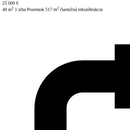
25 000 €
2
2
40 m
1 izba
Pozemok 517 m
čiastočná rekonštrukcia