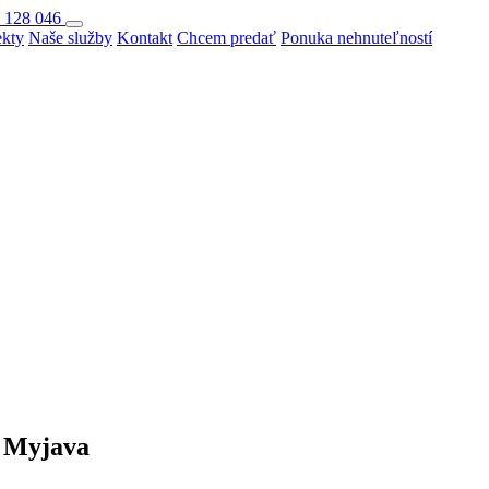
 128 046
ekty
Naše služby
Kontakt
Chcem predať
Ponuka nehnuteľností
 Myjava