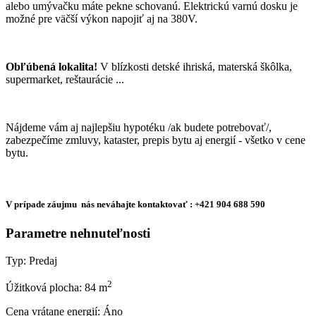
alebo umývačku máte pekne schovanú. Elektrickú varnú dosku je
možné pre väčší výkon napojiť aj na 380V.
Obľúbená lokalita!
V blízkosti detské ihriská, materská škôlka,
supermarket, reštaurácie ...
Nájdeme vám aj najlepšiu hypotéku /ak budete potrebovať/,
zabezpečíme zmluvy, kataster, prepis bytu aj energií - všetko v cene
bytu.
V prípade záujmu nás neváhajte kontaktovať : +421 904 688 590
Parametre nehnuteľnosti
Typ:
Predaj
2
Úžitková plocha:
84 m
Cena vrátane energií:
Áno