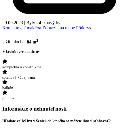
29.09.2023
|
Byty - 4 izbový byt
Kontaktovať makléra
Zobraziť na mape
Pôdorys
2
Úžit. plocha:
84 m
Vlastníctvo:
osobné
kompletná rekonštrukcia
sprchový kút aj vaňa
balkón
pivnica
Informácie o nehnuteľnosti
Hľadáte veľký byt v Senici, do ktorého sa môžete ihneď sťahovať?