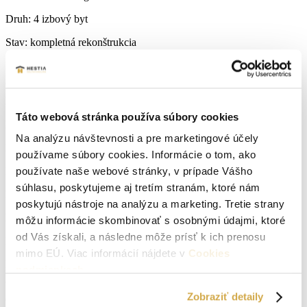
Druh:
4 izbový byt
Stav:
kompletná rekonštrukcia
Počet izieb:
4
Lokalita:
Senica
Táto webová stránka používa súbory cookies
Počet izieb:
4
Na analýzu návštevnosti a pre marketingové účely
Počet WC:
1
používame súbory cookies. Informácie o tom, ako
používate naše webové stránky, v prípade Vášho
Počet kúpeľní:
1
súhlasu, poskytujeme aj tretím stranám, ktoré nám
Počet balkónov:
1
poskytujú nástroje na analýzu a marketing. Tretie strany
Podpivničený:
Áno
môžu informácie skombinovať s osobnými údajmi, ktoré
od Vás získali, a následne môže prísť k ich prenosu
Internet:
optika
mimo EÚ. Viac informácií nájdete v
Cookies
Príjazdová cesta:
asfaltová
podmienkach
.
Zobraziť detaily
Okná:
Plastové okná