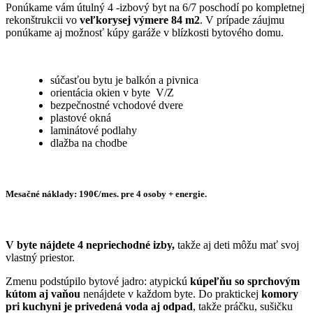
Ponúkame vám útulný 4 -izbový byt na 6/7 poschodí po kompletnej
rekonštrukcii vo
veľkorysej výmere 84 m2
. V prípade záujmu
ponúkame aj možnosť kúpy garáže v blízkosti bytového domu.
súčasťou bytu je balkón a pivnica
orientácia okien v byte V/Z
bezpečnostné vchodové dvere
plastové okná
laminátové podlahy
dlažba na chodbe
Mesačné náklady: 190€/mes. pre 4 osoby + energie.
V byte nájdete 4 nepriechodné izby,
takže aj deti môžu mať svoj
vlastný priestor.
Zmenu podstúpilo bytové jadro: atypickú
kúpeľňu so sprchovým
kútom aj vaňou
nenájdete v každom byte. Do praktickej
komory
pri kuchyni je privedená voda aj odpad
, takže práčku, sušičku