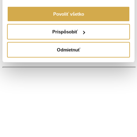
Vlastníctvo:
osobné
Povoliť všetko
Energetický certifikát:
A
El. napätie 230V:
Áno
Prispôsobiť
Zobraziť viac informácií
Odmietnuť
Virtuálna prehliadka