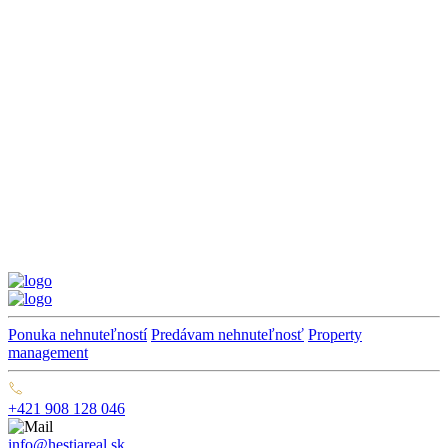
Ponuka nehnuteľností
Predávam nehnuteľnosť
Property
management
+421 908 128 046
info@hestiareal.sk