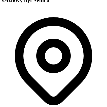
4-izbový byt Senica