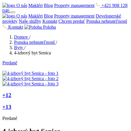
O nás
Makléri
Blog
Property management
+421 908 128
046
O nás
Makléri
Blog
Property management
Developerské
projekty
Naše služby
Kontakt
Chcem predať
Ponuka nehnuteľností
Kontakt
Poloha
Domov
/
Ponuka nehnuteľností
/
Byty
/
4-izbový byt Senica
Predané
+12
+13
Predané