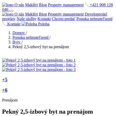
O nás
Makléri
Blog
Property management
+421 908 128
046
O nás
Makléri
Blog
Property management
Developerské
projekty
Naše služby
Kontakt
Chcem predať
Ponuka nehnuteľností
Kontakt
Poloha
Domov
/
Ponuka nehnuteľností
/
Byty
/
Pekný 2,5-izbový byt na prenájom
+5
+6
Prenájom
Pekný 2,5-izbový byt na prenájom