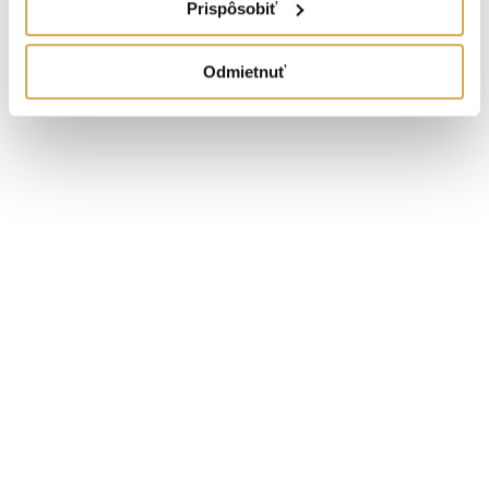
Prispôsobiť
Odmietnuť