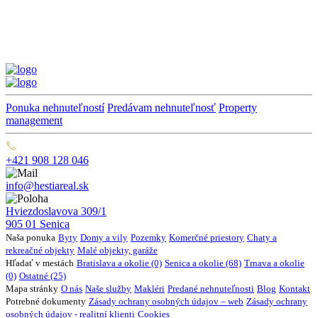
Ponuka nehnuteľností
Predávam nehnuteľnosť
Property
management
+421 908 128 046
info@hestiareal.sk
Hviezdoslavova 309/1
905 01 Senica
Naša ponuka
Byty
Domy a vily
Pozemky
Komerčné priestory
Chaty a
rekreačné objekty
Malé objekty, garáže
Hľadať v mestách
Bratislava a okolie (0)
Senica a okolie (68)
Trnava a okolie
(0)
Ostatné (25)
Mapa stránky
O nás
Naše služby
Makléri
Predané nehnuteľnosti
Blog
Kontakt
Potrebné dokumenty
Zásady ochrany osobných údajov – web
Zásady ochrany
osobných údajov - realitní klienti
Cookies