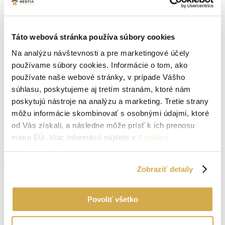
Lokalita:
Senica
Počet izieb:
2
Táto webová stránka používa súbory cookies
Počet balkónov:
1
Na analýzu návštevnosti a pre marketingové účely
používame súbory cookies. Informácie o tom, ako
Podpivničený:
Nie
používate naše webové stránky, v prípade Vášho
Internet:
optické pripojenie
súhlasu, poskytujeme aj tretím stranám, ktoré nám
poskytujú nástroje na analýzu a marketing. Tretie strany
Okná:
Plastové okná
môžu informácie skombinovať s osobnými údajmi, ktoré
od Vás získali, a následne môže prísť k ich prenosu
Vlastníctvo:
osobné
mimo EÚ. Viac informácií nájdete v
Cookies
Energetický certifikát:
A
podmienkach
.
Zobraziť viac informácií
Zobraziť detaily
Senica
Navigovať
Povoliť všetko