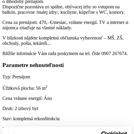
o dlhodobý prenájom.
Dispozične pozostáva zo spálne, obývacej izby so vstupom na
balkón, pracovne /malej izby/, kuchyne, kúpeľne s WC, komory.
Cena za prenájom: 470,- €/mesiac, vrátane energií. TV a internet si
nájomca zriaďuje na vlastné náklady.
V blízkosti nájdete kompletnú občianska vybavenosť – MŠ, ZŠ,
obchody, pošta, lekáreň...
Bližšie informácie Vám rada poskytnem na tel. čísle 0907 267674.
Parametre nehnuteľnosti
Typ:
Prenájom
2
Úžitková plocha:
56 m
Cena vrátane energií:
Áno
Druh:
2 izbový byt
Stav:
kompletná rekonštrukcia
Počet izieb:
2