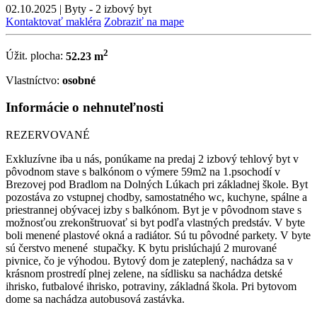
02.10.2025
|
Byty - 2 izbový byt
Kontaktovať makléra
Zobraziť na mape
2
Úžit. plocha:
52.23 m
Vlastníctvo:
osobné
Informácie o nehnuteľnosti
REZERVOVANÉ
Exkluzívne iba u nás, ponúkame na predaj 2 izbový tehlový byt v
pôvodnom stave s balkónom o výmere 59m2 na 1.psochodí v
Brezovej pod Bradlom na Dolných Lúkach pri základnej škole. Byt
pozostáva zo vstupnej chodby, samostatného wc, kuchyne, spálne a
priestrannej obývacej izby s balkónom. Byt je v pôvodnom stave s
možnosťou zrekonštruovať si byt podľa vlastných predstáv. V byte
boli menené plastové okná a radiátor. Sú tu pôvodné parkety. V byte
sú čerstvo menené stupačky. K bytu prislúchajú 2 murované
pivnice, čo je výhodou. Bytový dom je zateplený, nachádza sa v
krásnom prostredí plnej zelene, na sídlisku sa nachádza detské
ihrisko, futbalové ihrisko, potraviny, základná škola. Pri bytovom
dome sa nachádza autobusová zastávka.