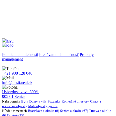
Ponuka nehnuteľností
Predávam nehnuteľnosť
Property
management
+421 908 128 046
info@hestiareal.sk
Hviezdoslavova 309/1
905 01 Senica
Naša ponuka
Byty
Domy a vily
Pozemky
Komerčné priestory
Chaty a
rekreačné objekty
Malé objekty, garáže
Hľadať v mestách
Bratislava a okolie (0)
Senica a okolie (67)
Trnava a okolie
(0)
Ostatné (25)