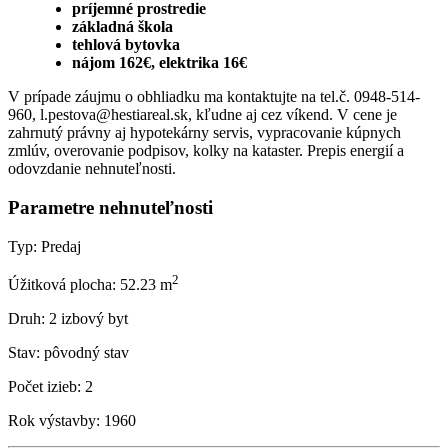
príjemné prostredie
základná škola
tehlová bytovka
nájom 162€, elektrika 16€
V prípade záujmu o obhliadku ma kontaktujte na tel.č. 0948-514-
960, l.pestova@hestiareal.sk, kľudne aj cez víkend. V cene je
zahrnutý právny aj hypotekárny servis, vypracovanie kúpnych
zmlúv, overovanie podpisov, kolky na kataster. Prepis energií a
odovzdanie nehnuteľnosti.
Parametre nehnuteľnosti
Typ:
Predaj
2
Úžitková plocha:
52.23 m
Druh:
2 izbový byt
Stav:
pôvodný stav
Počet izieb:
2
Rok výstavby:
1960