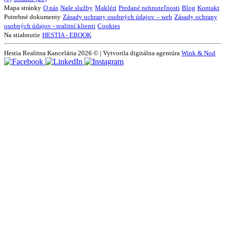
Mapa stránky
O nás
Naše služby
Makléri
Predané nehnuteľnosti
Blog
Kontakt
Potrebné dokumenty
Zásady ochrany osobných údajov – web
Zásady ochrany
osobných údajov - realitní klienti
Cookies
Na stiahnutie
HESTIA - EBOOK
Hestia Realitna Kancelária 2026 © | Vytvorila digitálna agentúra
Wink & Nod