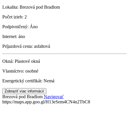
Lokalita:
Brezová pod Bradlom
Počet izieb:
2
Podpivničený:
Áno
Internet:
áno
Príjazdová cesta:
asfaltová
Okná:
Plastové okná
Vlastníctvo:
osobné
Energetický certifikát:
Nemá
Zobraziť viac informácií
Brezová pod Bradlom
Navigovať
https://maps.app.goo.gl/H13eSem4CN4n2TbC8