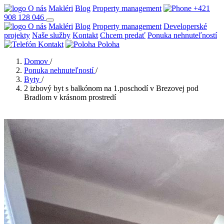
O nás
Makléri
Blog
Property management
+421
908 128 046
O nás
Makléri
Blog
Property management
Developerské
projekty
Naše služby
Kontakt
Chcem predať
Ponuka nehnuteľností
Kontakt
Poloha
Domov
/
Ponuka nehnuteľností
/
Byty
/
2 izbový byt s balkónom na 1.poschodí v Brezovej pod
Bradlom v krásnom prostredí