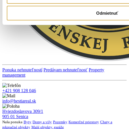
Odmietnuť
Ponuka nehnuteľností
Predávam nehnuteľnosť
Property
management
+421 908 128 046
info@hestiareal.sk
Hviezdoslavova 309/1
905 01 Senica
Naša ponuka
Byty
Domy a vily
Pozemky
Komerčné priestory
Chaty a
rekreačné objekty
Malé objekty, garáže