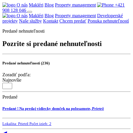
O nás
Makléri
Blog
Property management
+421
908 128 046
O nás
Makléri
Blog
Property management
Developerské
projekty
Naše služby
Kontakt
Chcem predať
Ponuka nehnuteľností
Predané nehnuteľnosti
Pozrite si predané nehnuteľnosti
Predané nehnuteľnosti (236)
Zoradiť podľa:
Najnovšie
Predané
Predané ! Na predaj vidiecky domček na polosamote, Prietrž
Lokalita:
Prietrž
Počet izieb:
2