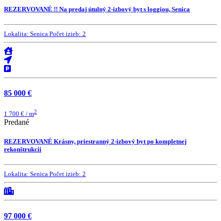
REZERVOVANÉ !! Na predaj útulný 2-izbový byt s loggiou, Senica
Lokalita:
Senica
Počet izieb:
2
85 000 €
2
1 700 € / m
Predané
REZERVOVANÉ Krásny, priestranný 2-izbový byt po kompletnej
rekonštrukcii
Lokalita:
Senica
Počet izieb:
2
97 000 €