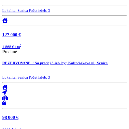
Lokalita:
Senica
Počet izieb:
3
127 000 €
2
1 868 € / m
Predané
REZERVOVANÉ !! Na predaj 3-izb. byt, Kalinčiakova ul., Senica
Lokalita:
Senica
Počet izieb:
3
98 000 €
2