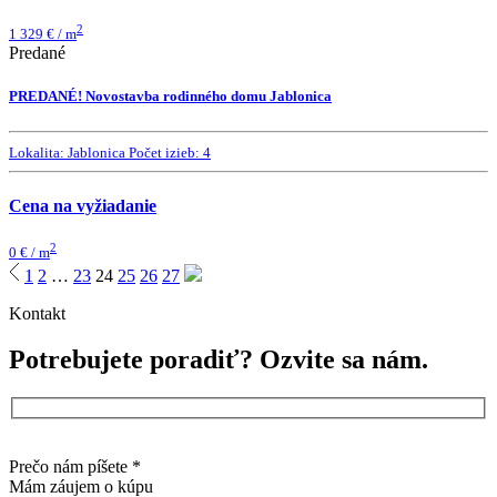
2
1 329 € / m
Predané
PREDANÉ! Novostavba rodinného domu Jablonica
Lokalita:
Jablonica
Počet izieb:
4
Cena na vyžiadanie
2
0 € / m
1
2
…
23
24
25
26
27
Kontakt
Potrebujete poradiť?
Ozvite sa nám.
Prečo nám píšete *
Mám záujem o kúpu