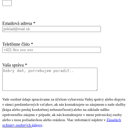
Emailová adresa *
Telefónne číslo *
Vaša správa *
Vaše osobné údaje spracúvame za účelom vybavenia Vašej správy alebo dopytu
v rámci predzmluvných vzťahov, ak nás kontaktujete so záujmom o naše služby
(kúpa alebo predaj konkrétnej nehnuteľnosti) alebo na základe nášho
oprávneného záujmu v prípade, ak nás kontaktujete v mene právnickej osoby
alebo s inou požiadavkou alebo otázkou. Viac informácií nájdete v
Zásadách
ochrany osobných údajov
.