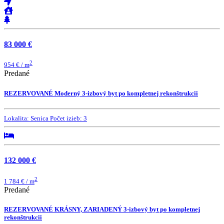
83 000 €
2
954 € / m
Predané
REZERVOVANÉ Moderný 3-izbový byt po kompletnej rekonštrukcii
Lokalita:
Senica
Počet izieb:
3
132 000 €
2
1 784 € / m
Predané
REZERVOVANÉ KRÁSNY, ZARIADENÝ 3-izbový byt po kompletnej
rekonštrukcii