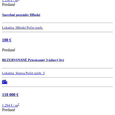
1 556 € / m
Predané
Stavebné pozemky Hlboké
Lokalita:
Hlboké
Počet izieb:
100 €
Predané
REZERVOVANÉ Priestranný 3-izbový byt
Lokalita:
Senica
Počet izieb:
3
110 000 €
2
1 294 € / m
Predané