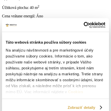
2
Úžitková plocha:
40 m
Cena vrátane energií:
Áno
Druh:
1 izbový byt
Stav:
kompletná rekonštrukcia
Počet izieb:
1
Táto webová stránka používa súbory cookies
Na analýzu návštevnosti a pre marketingové účely
Lokalita:
Senica
používame súbory cookies. Informácie o tom, ako
používate naše webové stránky, v prípade Vášho
Počet izieb:
1
súhlasu, poskytujeme aj tretím stranám, ktoré nám
Podpivničený:
Áno
poskytujú nástroje na analýzu a marketing. Tretie strany
Internet:
Orange
môžu informácie skombinovať s osobnými údajmi, ktoré
od Vás získali, a následne môže prísť k ich prenosu
Príjazdová cesta:
asfaltová
mimo EÚ. Viac informácií nájdete v
Cookies
podmienkach
.
Okná:
Plastové okná
Zobraziť detaily
Vlastníctvo:
osobné