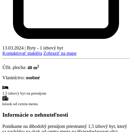
13.03.2024
|
Byty - 1 izbový byt
Kontaktovať makléra
Zobraziť na mape
2
Úžit. plocha:
40 m
Vlastníctvo:
osobné
1,5 izbový byt na prenájom
kúsok od centra mesta
Informácie o nehnuteľnosti
Ponúkame na dlhodobý prenájom priestranný 1,5 izbový byt, ktorý
sa nachádza na skok od centra mesta na Hviezdoslavovej ulici.