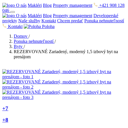
O nás
Makléri
Blog
Property management
+421 908 128
046
O nás
Makléri
Blog
Property management
Developerské
projekty
Naše služby
Kontakt
Chcem predať
Ponuka nehnuteľností
Kontakt
Poloha
Domov
/
Ponuka nehnuteľností
/
Byty
/
REZERVOVANÉ Zariadený, moderný 1,5 izbový byt na
prenájom
+7
+8