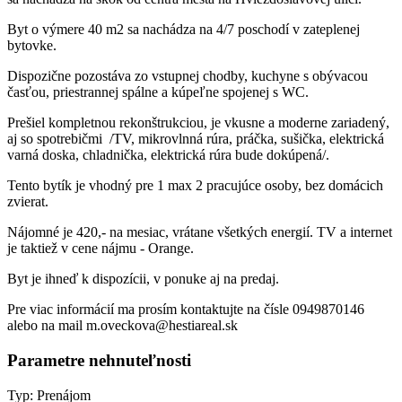
Byt o výmere 40 m2 sa nachádza na 4/7 poschodí v zateplenej
bytovke.
Dispozične pozostáva zo vstupnej chodby, kuchyne s obývacou
časťou, priestrannej spálne a kúpeľne spojenej s WC.
Prešiel kompletnou rekonštrukciou, je vkusne a moderne zariadený,
aj so spotrebičmi /TV, mikrovlnná rúra, práčka, sušička, elektrická
varná doska, chladnička, elektrická rúra bude dokúpená/.
Tento bytík je vhodný pre 1 max 2 pracujúce osoby, bez domácich
zvierat.
Nájomné je 420,- na mesiac, vrátane všetkých energií. TV a internet
je taktiež v cene nájmu - Orange.
Byt je ihneď k dispozícii, v ponuke aj na predaj.
Pre viac informácií ma prosím kontaktujte na čísle 0949870146
alebo na mail m.oveckova@hestiareal.sk
Parametre nehnuteľnosti
Typ:
Prenájom