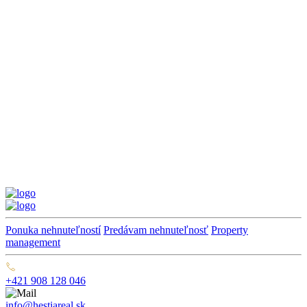
Ponuka nehnuteľností
Predávam nehnuteľnosť
Property
management
+421 908 128 046
info@hestiareal.sk