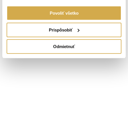
Energetický certifikát:
A
Povoliť všetko
Zobraziť viac informácií
Hviezdoslavova
Senica
Navigovať
Prispôsobiť
Odmietnuť