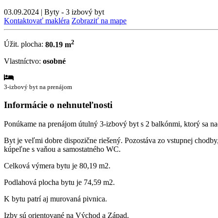
03.09.2024
|
Byty - 3 izbový byt
Kontaktovať makléra
Zobraziť na mape
2
Úžit. plocha:
80.19 m
Vlastníctvo:
osobné
3-izbový byt na prenájom
Informácie o nehnuteľnosti
Ponúkame na prenájom útulný 3-izbový byt s 2 balkónmi, ktorý sa nac
Byt je veľmi dobre dispozične riešený. Pozostáva zo vstupnej chodby,
kúpeľne s vaňou a samostatného WC.
Celková výmera bytu je 80,19 m2.
Podlahová plocha bytu je 74,59 m2.
K bytu patrí aj murovaná pivnica.
Izby sú orientované na Východ a Západ.