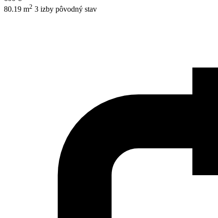
2
80.19 m
3 izby
pôvodný stav