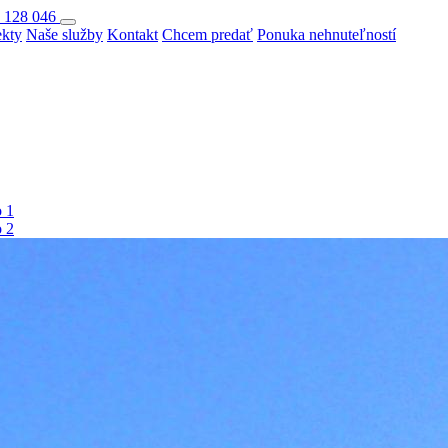
 128 046
ekty
Naše služby
Kontakt
Chcem predať
Ponuka nehnuteľností