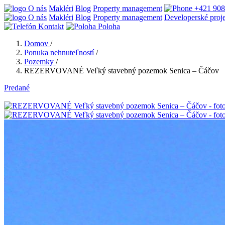
O nás
Makléri
Blog
Property management
+421 908
O nás
Makléri
Blog
Property management
Developerské proj
Kontakt
Poloha
Domov
/
Ponuka nehnuteľností
/
Pozemky
/
REZERVOVANÉ Veľký stavebný pozemok Senica – Čáčov
Predané