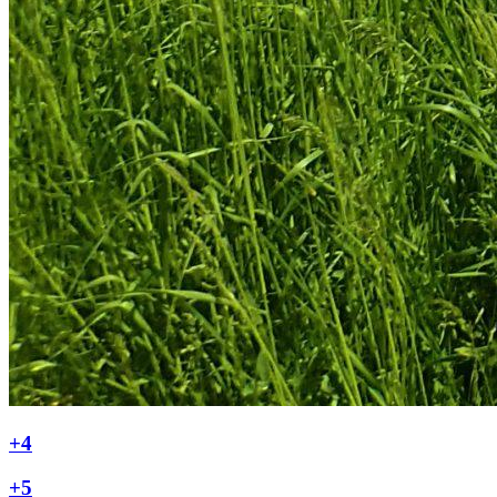
+4
+5